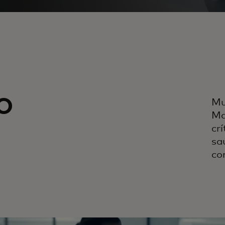
o
Mu
Ma
crí
sa
co