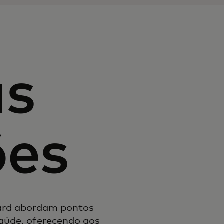
as
ões
card abordam pontos
saúde, oferecendo aos