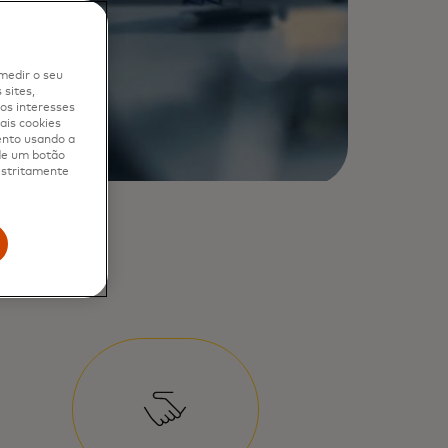
medir o seu
sites,
os interesses
ais cookies
ento usando a
 de um botão
 estritamente