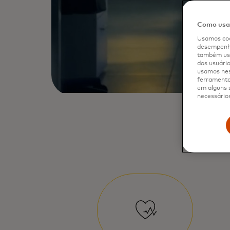
Como usam
Usamos coo
desempenho
também usa
dos usuário
usamos nes
ferramenta 
em alguns s
necessários