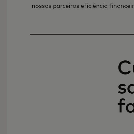
nossos parceiros eficiência financeir
C
s
f