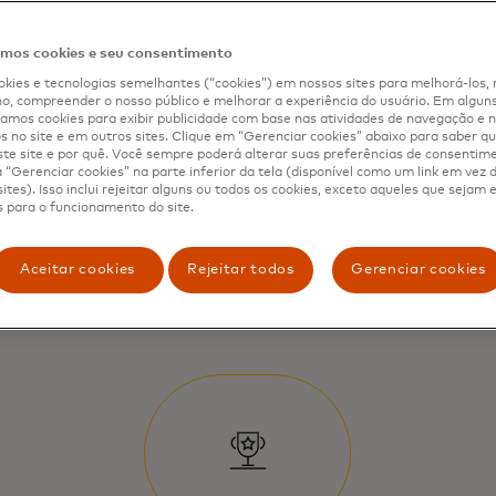
os cookies e seu consentimento
kies e tecnologias semelhantes (“cookies”) em nossos sites para melhorá-los, 
, compreender o nosso público e melhorar a experiência do usuário. Em alguns 
mos cookies para exibir publicidade com base nas atividades de navegação e n
s no site e em outros sites. Clique em “Gerenciar cookies” abaixo para saber qu
te site e por quê. Você sempre poderá alterar suas preferências de consentim
“Gerenciar cookies” na parte inferior da tela (disponível como um link em vez
ites). Isso inclui rejeitar alguns ou todos os cookies, exceto aqueles que sejam
 para o funcionamento do site.
Aceitar cookies
Rejeitar todos
Gerenciar cookies