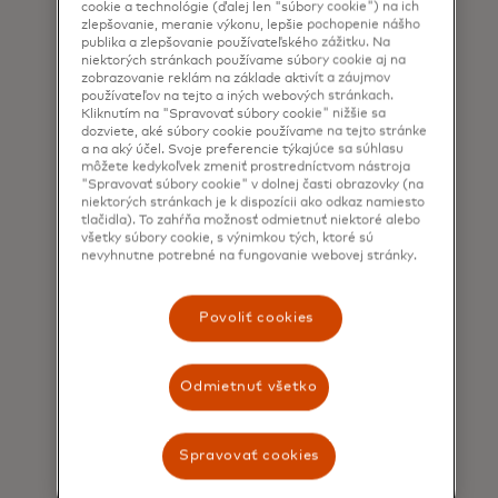
cookie a technológie (ďalej len "súbory cookie") na ich
zlepšovanie, meranie výkonu, lepšie pochopenie nášho
publika a zlepšovanie používateľského zážitku. Na
niektorých stránkach používame súbory cookie aj na
Cameron (10 rokov)
zobrazovanie reklám na základe aktivít a záujmov
Kids4Techᵀᴹ participant
používateľov na tejto a iných webových stránkach.
Kliknutím na "Spravovať súbory cookie" nižšie sa
dozviete, aké súbory cookie používame na tejto stránke
a na aký účel. Svoje preferencie týkajúce sa súhlasu
môžete kedykoľvek zmeniť prostredníctvom nástroja
"Spravovať súbory cookie" v dolnej časti obrazovky (na
niektorých stránkach je k dispozícii ako odkaz namiesto
tlačidla). To zahŕňa možnosť odmietnuť niektoré alebo
všetky súbory cookie, s výnimkou tých, ktoré sú
nevyhnutne potrebné na fungovanie webovej stránky.
Povoliť cookies
Odmietnuť všetko
Spravovať cookies
Najväčší svetový program