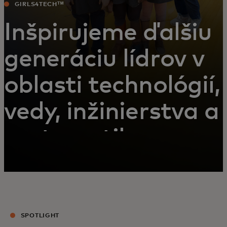
GIRLS4TECHᵀᴹ
Inšpirujeme ďalšiu
generáciu lídrov v
oblasti technológií,
vedy, inžinierstva a
matematiky
(STEM)
SPOTLIGHT