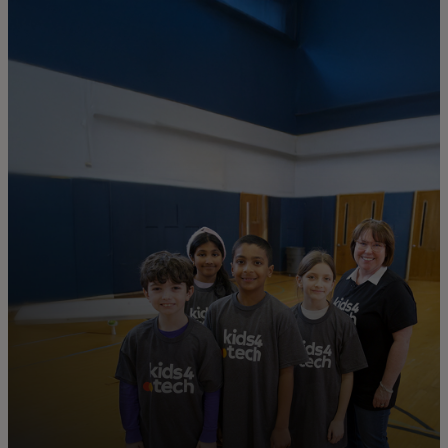
Pre vás
Pre firmy
Pre svet
Pre inovátorov
Novinky a trendy