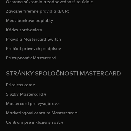
Ochrana súkromia a zodpovednosť za údaje
Záväzné firemné pravidlá (BCR)
Medzibankové poplatky
opens in a new tab
Kódex správania
Pravidlá Mastercard Switch
Prehľad právnych predpisov
Prístupnosť v Mastercard
STRÁNKY SPOLOČNOSTI MASTERCARD
opens in a new tab
Priceless.com
opens in a new tab
Služby Mastercard
opens in a new tab
Mastercard pre vývojárov
opens in a new tab
Marketingové centrum Mastercard
opens in a new tab
Centrum pre inkluzívny rast