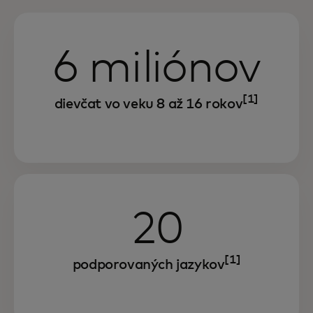
6 miliónov
[1]
dievčat vo veku 8 až 16 rokov
20
[1]
podporovaných jazykov