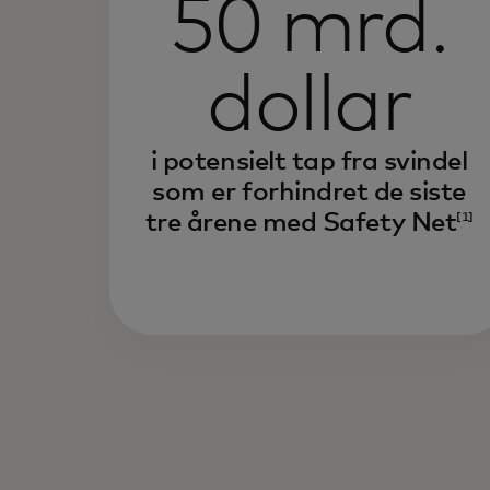
50 mrd.
dollar
i potensielt tap fra svindel
som er forhindret de siste
tre årene med Safety Net
[1]