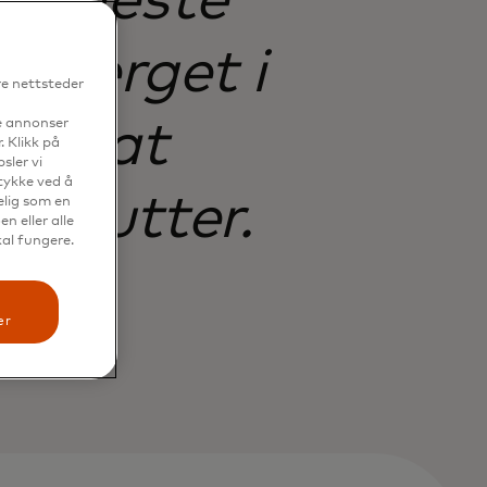
de fleste
avverget i
re nettsteder
Threat
se annonser
. Klikk på
sler vi
mtykke ved å
 minutter.
elig som en
n eller alle
kal fungere.
er