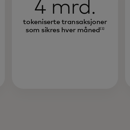
4 mrd.
tokeniserte transaksjoner
som sikres hver måned
[1]