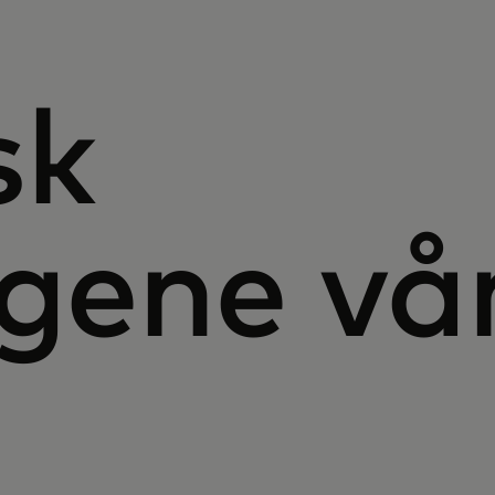
sk
ngene vå