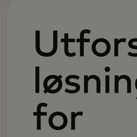
Utfor
løsni
for