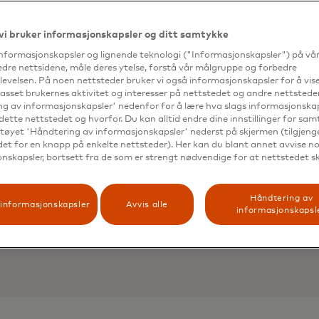
beskyttelse blir 
sler eller angrep 
vi bruker informasjonskapsler og ditt samtykke
informasjonskapsler og lignende teknologi ("Informasjonskapsler") på vå
edre nettsidene, måle deres ytelse, forstå vår målgruppe og forbedre
 av sekunder. Før 
evelsen. På noen nettsteder bruker vi også informasjonskapsler for å vi
passet brukernes aktivitet og interesser på nettstedet og andre nettsteder
g av informasjonskapsler' nedenfor for å lære hva slags informasjonskap
dette nettstedet og hvorfor. Du kan alltid endre dine innstillinger for sa
n tok det 5 til 10
tøyet 'Håndtering av informasjonskapsler' nederst på skjermen (tilgjeng
edet for en knapp på enkelte nettsteder). Her kan du blant annet avvise noe
nskapsler, bortsett fra de som er strengt nødvendige for at nettstedet s
Håndtering av
informasjonskapsler
Avvis alle
informasjonskapsl
Grunnlegger og ingeniør
Cloud Services