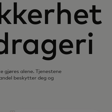
ikkerhet
drageri
ke gjøres alene. Tjenestene
handel beskytter deg og