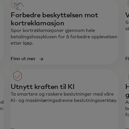
Forbedre beskyttelsen mot
V
kortreklamasjon
S
s
Spor kortreklamasjoner gjennom hele
betalingslivssyklusen for å forbedre opplevelsen
etter kjøp.
Finn ut mer
F
Utnytt kraften til KI
H
Ta smartere og raskere beslutninger med våre
KI- og maskinlæringsdrevne beslutningsverktøy.
ed
A
r.
b
f