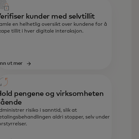
erifiser kunder med selvtillit
amle en helhetlig oversikt over kundene for å
kape tillit i hver digitale interaksjon.
inn ut mer
old pengene og virksomheten
gående
dministrer risiko i sanntid, slik at
etalingsbehandlingen aldri stopper, selv under
orstyrrelser.