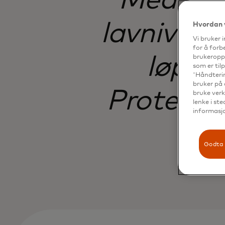
Med nett
lavnivåtru
Hvordan 
Vi bruker 
for å forb
løpet
brukeroppl
som er til
'Håndterin
bruker på 
Protectio
bruke verk
lenke i st
informasjo
Godta 