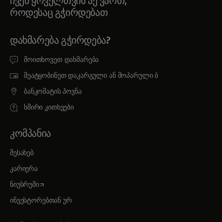
ჩვენ ყოველთვის აქ ვართ,
როდესაც გჭირდებათ
ᲓᲐᲮᲛᲐᲠᲔᲑᲐ ᲒᲭᲘᲠᲓᲔᲑᲐ?
მოითხოვეთ დახმარება
შეატყობინეთ დაკარგული ან მოპარული ბ
ბანკომატის პოვნა
ხშირი კითხვები
ᲙᲝᲛᲞᲐᲜᲘᲐ
შესახებ
კარიერა
opens in a new tab
ნიუსრუმი
ინვესტორებთან ურ