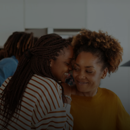
შენთვის
ბიზნესისთვის
მსოფლიოსთვის
ინოვატორებისთვის
სიახლეები და ტენდენციები