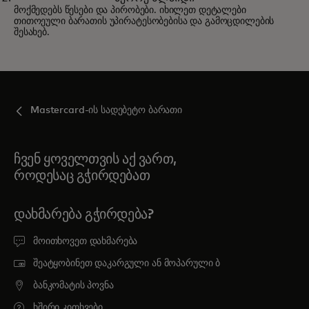
ცხოვრება მნიშვნელოვანი
მოქმედებს წესები და პირობები. იხილეთ დეტალები
თითოეული ბარათის უპირატესობებისა და გამოცდილების
შესახებ.
Mastercard-ის სადებეტო ბარათი
ჩვენ ყოველთვის აქ ვართ,
როდესაც გჭირდებათ
ᲓᲐᲮᲛᲐᲠᲔᲑᲐ ᲒᲭᲘᲠᲓᲔᲑᲐ?
მოითხოვეთ დახმარება
შეატყობინეთ დაკარგული ან მოპარული ბ
ბანკომატის პოვნა
ხშირი კითხვები