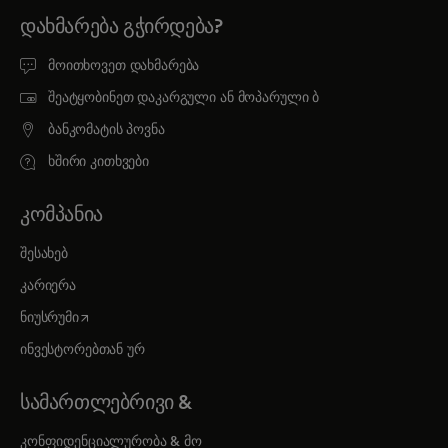
ᲓᲐᲮᲛᲐᲠᲔᲑᲐ ᲒᲭᲘᲠᲓᲔᲑᲐ?
მოითხოვეთ დახმარება
შეატყობინეთ დაკარგული ან მოპარული ბ
ბანკომატის პოვნა
ხშირი კითხვები
ᲙᲝᲛᲞᲐᲜᲘᲐ
შესახებ
კარიერა
opens in a new tab
ნიუსრუმი
ინვესტორებთან ურ
ᲡᲐᲛᲐᲠᲗᲚᲔᲑᲠᲘᲕᲘ &
კონფიდენციალურობა & მო