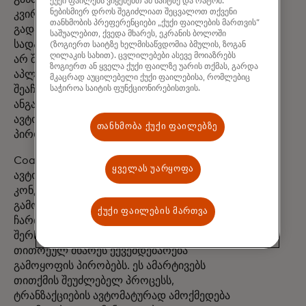
ქუქი ფაილებს ვიყენებთ ამ საიტზე და რატომ.
ნებისმიერ დროს შეგიძლიათ შეცვალოთ თქვენი
კვირა იმავდროულად, წინასწარი
თანხმობის პრეფერენციები „ქუქი ფაილების მართვის“
გადახდა ჩაფიქსირებულია ესკროუში,
საშუალებით, ქვედა მხარეს, ეკრანის ბოლოში
სადაც არც მყიდველს და არც გამყიდველს
(ზოგიერთ საიტზე ხელმისაწვდომია ბმულის, ზოგან
ღილაკის სახით). ცვლილებები ასევე მოიაზრებს
არ შეუძლია პროცენტის Coadjute-ის
ზოგიერთ ან ყველა ქუქი ფაილზე უარის თქმას, გარდა
აპლიკაცია მყიდველს საშუალებას აძლევს
მკაცრად აუცილებელი ქუქი ფაილებისა, რომლებიც
შეაჩეროს ფული საკუთარ საბანკო
საჭიროა საიტის ფუნქციონირებისთვის.
ანგარიშზე; შემდეგ ჭკვიანი კონტრაქტი
ავტომატურად ათავისუფლებს გადახდას
თანხმობა ქუქი ფაილებზე
პირობების დაკ
Coadjute ასევე იკვლევს
ყველას უარყოფა
ავტომატიზირებულ გამოყოფას -
კონკრეტული მიზნისთვის ფულის
გამოყოფის პროცესს - რომელიც
ქუქი ფაილების მართვა
ჩართულია ბლოკჩეინის სისტემით და
შერწყმულია MTN წესებთან, რომლებიც
თითოეულ მხარეს ექვემდებარება
გამოყოფის პირობებს. ეს ამარტივებს
თითქმის შეუძლებელ პროცესს,
ტრანზაქციების ავტომატურად ამოქმედება