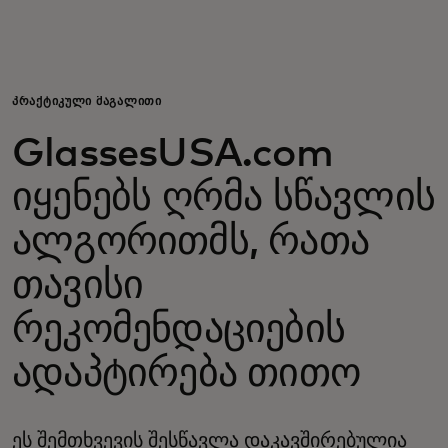
შენთვის
ბიზნესისთვის
ᲞᲠᲐᲥᲢᲘᲙᲣᲚᲘ ᲛᲐᲒᲐᲚᲘᲗᲘ
GlassesUSA.com
მსოფლიოსთვის
იყენებს ღრმა სწავლის
ინოვატორებისთვის
ალგორითმს, რათა
თავისი
სიახლეები და ტენდენციები
რეკომენდაციების
ადაპტირება თითო
ეს შემთხვევის შესწავლა დაკავშირებულია