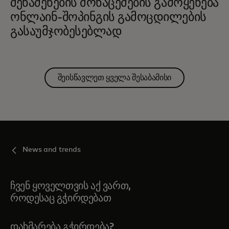
შენაძენების მონაცემების გამოყენება
ონლაინ-შოპინგის გამოცდილების
გასაუმჯობესებლად
შეისწავლეთ ყველა შესაბამისი
News and trends
ჩვენ ყოველთვის აქ ვართ,
როდესაც გჭირდებათ
ᲓᲐᲮᲛᲐᲠᲔᲑᲐ ᲒᲭᲘᲠᲓᲔᲑᲐ?