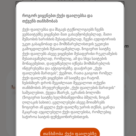
მიხედვით, რაც ხელმისაწვდომობს
სხვა სტრატეგიას - არა მხოლოდ
როგორ ვიყენებთ ქუქი ფაილებსა და
თქვენს თანხმობას
გამოყვანის, არამედ დროის
ქუქი ფაილებსა და მსგავს ტექნოლოგიებს ჩვენს
დაზოგვის "
ვებსაიტებზე ვიყენებთ მათ გასაუმჯობესებლად, მათი
მუშაობის ხარისხის შესაფასებლად, ჩვენი აუდიტორიის
უკეთ გასაცნობად და მომხმარებლისთვის უკეთესი
Nadav Yekutiel, Head of Data, GlassesUSA.com
გამოცდილების შესათავაზებლად. ზოგიერთ საიტზე
ქუქი ფაილებს ასევე ვიყენებთ შესაფერისი რეკლამების
შესათავაზებლად, რომელიც, ამ და სხვა საიტების
მონაცემებით, დაფუძნებული იქნება მომხმარებლის
ინტერესებსა და აქტივობებზე. დააჭირეთ „ქუქი
ფაილების მართვას“, ქვემოთ, რათა გაიგოთ რომელ
ქუქი ფაილებს ვიყენებთ ამ საიტზე და რატომ.
ნებისმიერ დროს შეგიძლიათ შეცვალოთ თქვენი
თანხმობის პრეფერენციები „ქუქი ფაილების მართვის“
საშუალებით, ქვედა მხარეს, ეკრანის ბოლოში
(ზოგიერთ საიტზე ხელმისაწვდომია ბმულის, ზოგან
ღილაკის სახით). ცვლილებები ასევე მოიაზრებს
ზოგიერთ ან ყველა ქუქი ფაილზე უარის თქმას, გარდა
მკაცრად აუცილებელი ქუქი ფაილებისა, რომლებიც
საჭიროა საიტის ფუნქციონირებისთვის.
თანხმობა ქუქი ფაილებზე