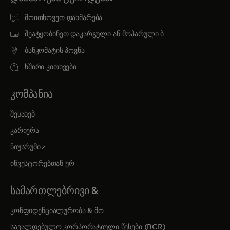
მოითხოვეთ დახმარება
შეატყობინეთ დაკარგული ან მოპარული ბ
ბანკომატის პოვნა
ხშირი კითხვები
ᲙᲝᲛᲞᲐᲜᲘᲐ
შესახებ
კარიერა
opens in a new tab
ნიუსრუმი
ინვესტორებთან ურ
ᲡᲐᲛᲐᲠᲗᲚᲔᲑᲠᲘᲕᲘ &
კონფიდენციალურობა & მო
სავალდებულო კორპორატიული წესები (BCR)