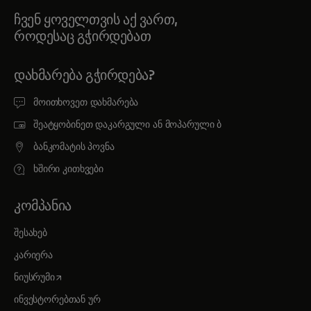
ჩვენ ყოველთვის აქ ვართ,
როდესაც გჭირდებათ
ᲓᲐᲮᲛᲐᲠᲔᲑᲐ ᲒᲭᲘᲠᲓᲔᲑᲐ?
მოითხოვეთ დახმარება
შეატყობინეთ დაკარგული ან მოპარული ბ
ბანკომატის პოვნა
ხშირი კითხვები
ᲙᲝᲛᲞᲐᲜᲘᲐ
შესახებ
კარიერა
opens in a new tab
ნიუსრუმი
ინვესტორებთან ურ