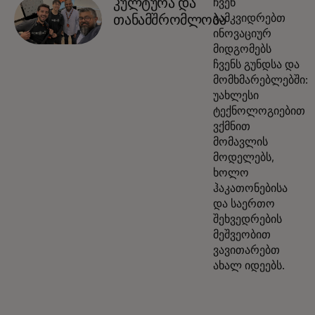
კულტურა და
ჩვენ
ვამკვიდრებთ
თანამშრომლობა
ინოვაციურ
მიდგომებს
ჩვენს გუნდსა და
მომხმარებლებში:
უახლესი
ტექნოლოგიებით
ვქმნით
მომავლის
მოდელებს,
ხოლო
ჰაკათონებისა
და საერთო
შეხვედრების
მეშვეობით
ვავითარებთ
ახალ იდეებს.