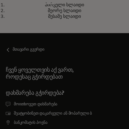
ᲞᲚᲐᲢᲤᲝᲠᲛᲘᲡ API-ᲔᲑᲘ
პირველი სლაიდი
გამოიყენეთ ჩვენი პლატფორმის
opens in a new tab
გაიგეთ მეტი
მეორე სლაიდი
API-ები და მართეთ თქვენი
მესამე სლაიდი
მთლიანი პროექტი ერთი
ინტეგრაციის საშუალებით
მთავარი გვერდი
ჩვენ ყოველთვის აქ ვართ,
როდესაც გჭირდებათ
ᲓᲐᲮᲛᲐᲠᲔᲑᲐ ᲒᲭᲘᲠᲓᲔᲑᲐ?
მოითხოვეთ დახმარება
შეატყობინეთ დაკარგული ან მოპარული ბ
ბანკომატის პოვნა