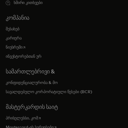
ხშირი კითხვები
ᲙᲝᲛᲞᲐᲜᲘᲐ
შესახებ
კარიერა
opens in a new tab
ნიუსრუმი
ინვესტორებთან ურ
ᲡᲐᲛᲐᲠᲗᲚᲔᲑᲠᲘᲕᲘ &
კონფიდენციალურობა & მო
სავალდებულო კორპორატიული წესები (BCR)
ᲛᲐᲡᲢᲔᲠᲙᲐᲠᲓᲘᲡ ᲡᲐᲘᲢ
opens in a new tab
პრისელესსი. კომ
opens in a new tab
Mastercard-ის სერვისები