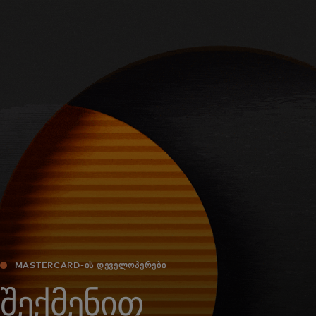
შენთვის
ბიზნესისთვის
მსოფლიოსთვის
ინოვატორებისთვის
სიახლეები და ტენდენციები
MASTERCARD-ᲘᲡ ᲓᲔᲕᲔᲚᲝᲞᲔᲠᲔᲑᲘ
შექმენით