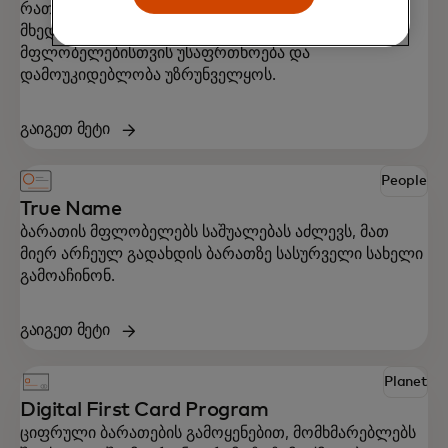
რათა მთელ მსოფლიოში უსინათლო და
მხედველობადაქვეითებული ბარათის
მფლობელებისთვის უსაფრთხოება და
დამოუკიდებლობა უზრუნველყოს.
გაიგეთ მეტი
People
True Name
ბარათის მფლობელებს საშუალებას აძლევს, მათ
მიერ არჩეულ გადახდის ბარათზე სასურველი სახელი
გამოაჩინონ.
გაიგეთ მეტი
Planet
Digital First Card Program
ციფრული ბარათების გამოყენებით, მომხმარებლებს