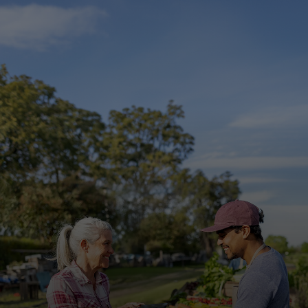
შენთვის
ბიზნესისთვის
მსოფლიოსთვის
ინოვატორებისთვის
სიახლეები და ტენდენციები