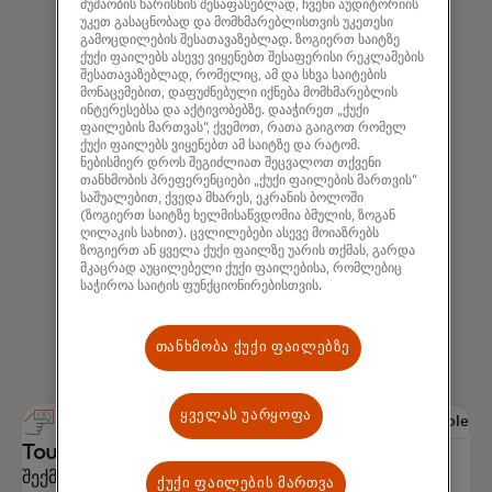
მუშაობის ხარისხის შესაფასებლად, ჩვენი აუდიტორიის
უკეთ გასაცნობად და მომხმარებლისთვის უკეთესი
გამოცდილების შესათავაზებლად. ზოგიერთ საიტზე
ქუქი ფაილებს ასევე ვიყენებთ შესაფერისი რეკლამების
შესათავაზებლად, რომელიც, ამ და სხვა საიტების
მონაცემებით, დაფუძნებული იქნება მომხმარებლის
ინტერესებსა და აქტივობებზე. დააჭირეთ „ქუქი
ფაილების მართვას“, ქვემოთ, რათა გაიგოთ რომელ
ქუქი ფაილებს ვიყენებთ ამ საიტზე და რატომ.
ნებისმიერ დროს შეგიძლიათ შეცვალოთ თქვენი
თანხმობის პრეფერენციები „ქუქი ფაილების მართვის“
საშუალებით, ქვედა მხარეს, ეკრანის ბოლოში
(ზოგიერთ საიტზე ხელმისაწვდომია ბმულის, ზოგან
ღილაკის სახით). ცვლილებები ასევე მოიაზრებს
ზოგიერთ ან ყველა ქუქი ფაილზე უარის თქმას, გარდა
მკაცრად აუცილებელი ქუქი ფაილებისა, რომლებიც
საჭიროა საიტის ფუნქციონირებისთვის.
თანხმობა ქუქი ფაილებზე
ყველას უარყოფა
People
Touch Card
შექმნილია ხელმისაწვდომობის გათვალისწინებით,
ქუქი ფაილების მართვა