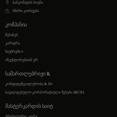
ბანკომატის პოვნა
ხშირი კითხვები
ᲙᲝᲛᲞᲐᲜᲘᲐ
შესახებ
კარიერა
opens in a new tab
ნიუსრუმი
ინვესტორებთან ურ
ᲡᲐᲛᲐᲠᲗᲚᲔᲑᲠᲘᲕᲘ &
კონფიდენციალურობა & მო
სავალდებულო კორპორატიული წესები (BCR)
ᲛᲐᲡᲢᲔᲠᲙᲐᲠᲓᲘᲡ ᲡᲐᲘᲢ
opens in a new tab
პრისელესსი. კომ