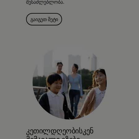
შესაძლებლობა.
გაიგეთ მეტი
კეთილდღეობისკენ