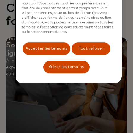
pourquoi. Vous pouvez modifier vos préférences en
Comment cela
matière de consentement en tout temps avec l’outil
Gérer les témoins, situé au bas de l’écran (pouvant
fonctionne
s’afficher sous forme de lien sur certains sites au lieu
d’un bouton). Vous pouvez refuser certains ou tous les
témoins, à l’exception de ceux strictement nécessaires
au fonctionnement du site.
ÉTAPE 1
Soumettez votre candidature en
Accepter les témoins
Tout refuser
ligne
À la recherche d’une échelle mondiale, d’une
expansion accélérée et d’un partenaire de
Gérer les témoins
confiance pour vous aider à vous développer?