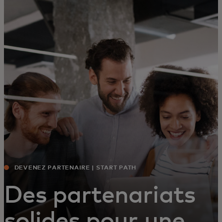
Pour vous
Pour l'entreprise
Pour le monde
Pour les innovateurs
Actualités et tendances
DEVENEZ PARTENAIRE | START PATH
Des partenariats
solides pour une