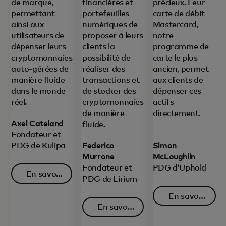
de marque,
financières et
précieux. Leur
permettant
portefeuilles
carte de débit
ainsi aux
numériques de
Mastercard,
utilisateurs de
proposer à leurs
notre
dépenser leurs
clients la
programme de
cryptomonnaies
possibilité de
carte le plus
auto-gérées de
réaliser des
ancien, permet
manière fluide
transactions et
aux clients de
dans le monde
de stocker des
dépenser ces
réel.
cryptomonnaies
actifs
de manière
directement.
Axel Cateland
fluide.
Fondateur et
PDG de Kulipa
Federico
Simon
Murrone
McLoughlin
Fondateur et
PDG d’Uphold
En savoir
PDG de Lirium
s’ouvre dans un nouvel onglet
plus
En savoir
En savoir
s’ouvre da
plus
s’ouvre dans un nouvel ongle
plus