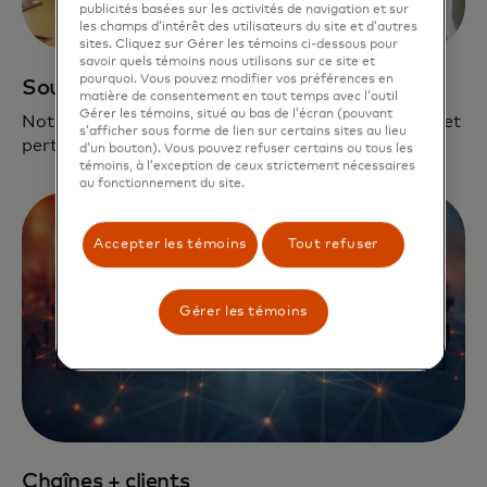
publicités basées sur les activités de navigation et sur
les champs d’intérêt des utilisateurs du site et d’autres
sites. Cliquez sur Gérer les témoins ci-dessous pour
savoir quels témoins nous utilisons sur ce site et
pourquoi. Vous pouvez modifier vos préférences en
Soutien dédié
matière de consentement en tout temps avec l’outil
Gérer les témoins, situé au bas de l’écran (pouvant
Notre équipe est dédiée à créer un chemin unique et
s’afficher sous forme de lien sur certains sites au lieu
pertinent pour chaque entreprise.
d’un bouton). Vous pouvez refuser certains ou tous les
témoins, à l’exception de ceux strictement nécessaires
au fonctionnement du site.
Accepter les témoins
Tout refuser
Gérer les témoins
Chaînes + clients