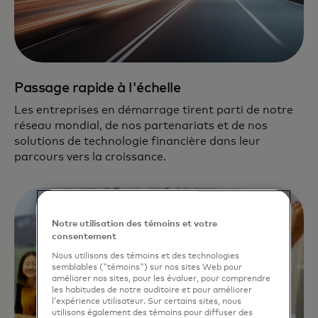
Passage rapide à l'échelle
Les entreprises en démarrage tirent parti de notre
réseau mondial, de nos partenariats et de nos
solutions de technologie financière dans leur
parcours vers la croissance.
Notre utilisation des témoins et votre
consentement
Nous utilisons des témoins et des technologies
semblables ("témoins") sur nos sites Web pour
améliorer nos sites, pour les évaluer, pour comprendre
les habitudes de notre auditoire et pour améliorer
l’expérience utilisateur. Sur certains sites, nous
utilisons également des témoins pour diffuser des