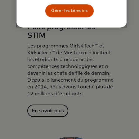
Gérer les témoins
Faire progresser les
STIM
Les programmes Girls4Tech™ et
Kids4Tech™ de Mastercard incitent
les étudiants à acquérir des
compétences technologiques et à
devenir les chefs de file de demain.
Depuis le lancement du programme
en 2014, nous avons touché plus de
12 millions d'étudiants.
En savoir plus