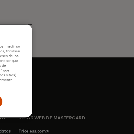
os, medir su
ios, también
eses de los
conocer qué
s de
s” que
os sitios).
ctamente
AD
SITIOS WEB DE MASTERCARD
se abre en una pestaña nueva
 datos
Priceless.com