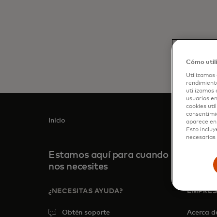
Cómo util
Utilizamos 
rendimiento
utilizamos 
usuarios en
cookies uti
consentimi
Inicio
aparece en 
Esto incluy
necesarias 
Estamos aquí para cuando
nos necesites
¿NECESITAS AYUDA?
EMPRE
Obtén soporte
Acerca 