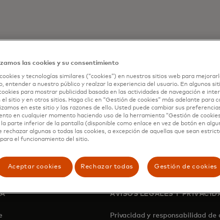
izamos las cookies y su consentimiento
cookies y tecnologías similares (“cookies”) en nuestros sitios web para mejorarl
, entender a nuestro público y realzar la experiencia del usuario. En algunos sit
cookies para mostrar publicidad basada en las actividades de navegación e inter
 el sitio y en otros sitios. Haga clic en “Gestión de cookies” más adelante para 
lizamos en este sitio y las razones de ello. Usted puede cambiar sus preferencia
ento en cualquier momento haciendo uso de la herramienta “Gestión de cookie
la parte inferior de la pantalla (disponible como enlace en vez de botón en algun
e rechazar algunas o todas las cookies, a excepción de aquellas que sean estri
para el funcionamiento del sitio.
Aceptar cookies
Rechazar todas
Gestión de cookies
SA
AVISOS LEGALES Y PRIVACID
de
Privacidad y responsabilidad de