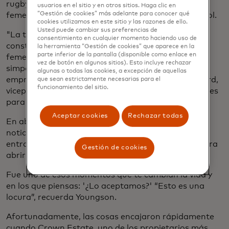
rugby Ilona Maher hasta la expansión de las ligas
usuarios en el sitio y en otros sitios. Haga clic en
“Gestión de cookies” más adelante para conocer qué
femeninas a nivel mundial en cricket, rugby y voleibol.
cookies utilizamos en este sitio y las razones de ello.
Usted puede cambiar sus preferencias de
"La tienda es más que vender equipos: se trata de
consentimiento en cualquier momento haciendo uso de
construir una comunidad en torno al deporte
la herramienta “Gestión de cookies” que aparece en la
parte inferior de la pantalla (disponible como enlace en
femenino, defender el entusiasmo de los atletas y
vez de botón en algunos sitios). Esto incluye rechazar
simpatizantes y crear oportunidades para los
algunas o todas las cookies, a excepción de aquellas
empresarios", dice Charlie Carrington de Mastercard,
que sean estrictamente necesarias para el
funcionamiento del sitio.
vicepresidente senior de Marketing y Comunicaciones
para el Reino Unido e Irlanda.
Aceptar cookies
Rechazar todas
En abril, el equipo de Youngson recibió la buena
noticia de que ganaron, superando a más de 1,000
entradas. La mala noticia: tenían ocho semanas para
Gestión de cookies
abrir una tienda y ni siquiera tenían un espacio.
Fue uno de esos momentos que te cambian la vida y
en los que piensas: '¿Lo aceptamos?' “Esto es una
locura”, recuerda Youngson.
Afortunadamente, las cosas encajaron rápidamente
cuando Crown Estate, uno de los propietarios más