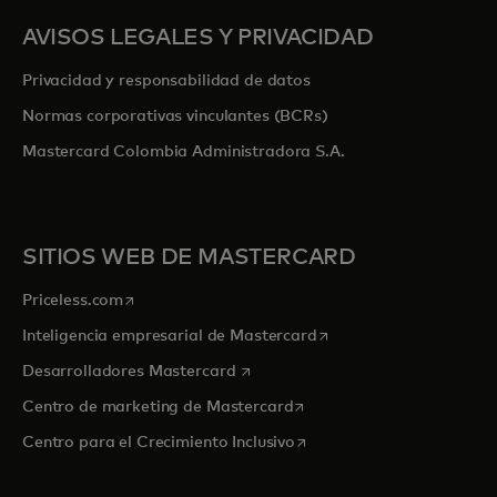
AVISOS LEGALES Y PRIVACIDAD
Privacidad y responsabilidad de datos
Normas corporativas vinculantes (BCRs)
Mastercard Colombia Administradora S.A.
SITIOS WEB DE MASTERCARD
se abre en una pestaña nueva
Priceless.com
se abre en una pestaña
Inteligencia empresarial de Mastercard
se abre en una pestaña nueva
Desarrolladores Mastercard
se abre en una pestaña nu
Centro de marketing de Mastercard
se abre en una pestaña nu
Centro para el Crecimiento Inclusivo