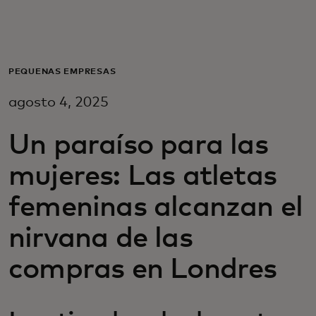
Para ti
Para empresas
PEQUEÑAS EMPRESAS
agosto 4, 2025
Para el mundo
Un paraíso para las
Para innovadores
mujeres: Las atletas
femeninas alcanzan el
Noticias y tendencias
nirvana de las
compras en Londres