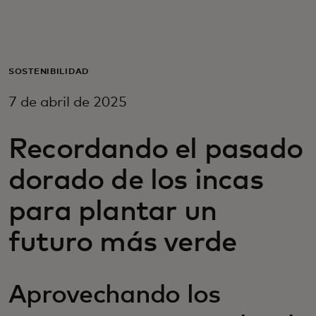
Para ti
Para empresas
SOSTENIBILIDAD
7 de abril de 2025
Para el mundo
Recordando el pasado
Para innovadores
dorado de los incas
para plantar un
Noticias y tendencias
futuro más verde
Aprovechando los