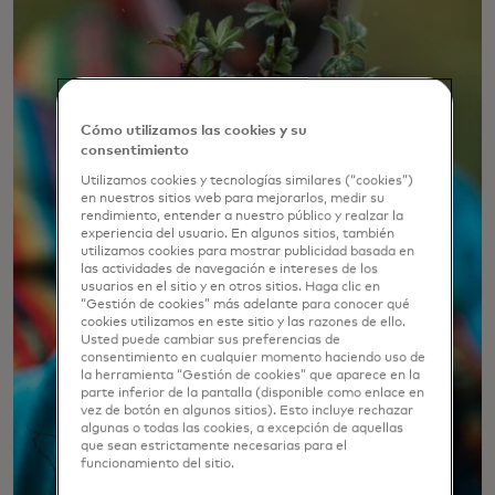
Cómo utilizamos las cookies y su
consentimiento
Utilizamos cookies y tecnologías similares (“cookies”)
en nuestros sitios web para mejorarlos, medir su
rendimiento, entender a nuestro público y realzar la
experiencia del usuario. En algunos sitios, también
utilizamos cookies para mostrar publicidad basada en
las actividades de navegación e intereses de los
usuarios en el sitio y en otros sitios. Haga clic en
“Gestión de cookies” más adelante para conocer qué
cookies utilizamos en este sitio y las razones de ello.
Usted puede cambiar sus preferencias de
consentimiento en cualquier momento haciendo uso de
la herramienta “Gestión de cookies” que aparece en la
parte inferior de la pantalla (disponible como enlace en
vez de botón en algunos sitios). Esto incluye rechazar
algunas o todas las cookies, a excepción de aquellas
que sean estrictamente necesarias para el
funcionamiento del sitio.