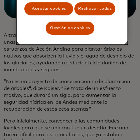
Aceptar cookies
Rechazar todas
Gestión de cookies
A través de su trabajo, que involucra 26 proyectos,
unas 40.000 personas están involucradas en los
esfuerzos de Acción Andina para plantar árboles
nativos que absorben la lluvia y el agua de deshielo de
los glaciares, ayudando a reducir el ciclo dañino de
inundaciones y sequías.
“No es un proyecto de conservación ni de plantación
de árboles”, dice Kaiser. “Se trata de un esfuerzo
masivo, que durará un siglo, para aumentar la
seguridad hídrica en los Andes mediante la
recuperación de estos ecosistemas.”
Pero inicialmente, convencer a las comunidades
locales para que se unieran fue un desafío. Fue una
tarea difícil para los agricultores, que ya estaban