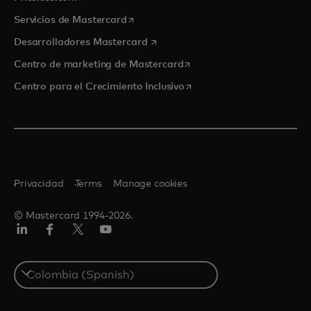
se abre en una pestaña nueva
Servicios de Mastercard
se abre en una pestaña nueva
Desarrolladores Mastercard
se abre en una pestaña nu
Centro de marketing de Mastercard
se abre en una pestaña nu
Centro para el Crecimiento Inclusivo
Privacidad
Terms
Manage cookies
© Mastercard 1994-2026.
LinkedIn
Facebook
Twitter/X
YouTube
Select
a
country