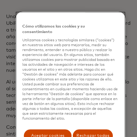
Una de esas introducciones fue a UbiRider. Si bien
UbiRider se conectó por primera vez con Mastercard
Cómo utilizamos las cookies y su
a través de una llamada en frío hace más de tres
consentimiento
años, Ferreira dos Santos dice que rápidamente se
Utilizamos cookies y tecnologías similares (“cookies”)
convirtió en algo más: "A pesar de nuestro pequeño
en nuestros sitios web para mejorarlos, medir su
tamaño, sentimos que si la idea se alineaba con la
rendimiento, entender a nuestro público y realzar la
experiencia del usuario. En algunos sitios, también
visión de Mastercard, Mastercard estaba realmente
utilizamos cookies para mostrar publicidad basada en
interesada en escucharla. Ese fue el comienzo de
las actividades de navegación e intereses de los
nuestra relación".
usuarios en el sitio y en otros sitios. Haga clic en
“Gestión de cookies” más adelante para conocer qué
cookies utilizamos en este sitio y las razones de ello.
Al unir a Start Path, UbiRider obtuvo acceso no solo
Usted puede cambiar sus preferencias de
al soporte, sino también al tipo de asociaciones
consentimiento en cualquier momento haciendo uso de
la herramienta “Gestión de cookies” que aparece en la
tecnológicas que podrían dar vida a su visión. "Nos
parte inferior de la pantalla (disponible como enlace en
sentimos innovadores, finalmente en la cocina
vez de botón en algunos sitios). Esto incluye rechazar
adecuada para cocinar algo realmente delicioso,
algunas o todas las cookies, a excepción de aquellas
que sean estrictamente necesarias para el
muy, muy invaluable", dice Ferreira dos Santos.
funcionamiento del sitio.
Como viajero frecuente, Ferreira dos Santos se
sintió cada vez más frustrado con la desconexión
Aceptar cookies
Rechazar todas