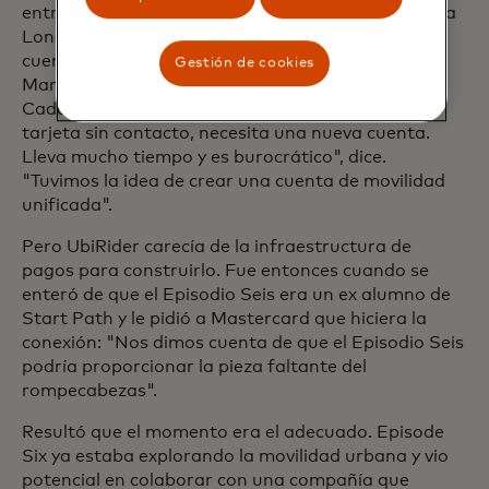
entre los sistemas de tránsito y los pagos. "Viajas a
Londres y quieres un recibo, necesitas abrir una
cuenta con Transport for London. Luego vas a
Gestión de cookies
Manchester y tienes que hacerlo todo de nuevo.
Cada ciudad, cada operador, a pesar de usar su
tarjeta sin contacto, necesita una nueva cuenta.
Lleva mucho tiempo y es burocrático", dice.
"Tuvimos la idea de crear una cuenta de movilidad
unificada".
Pero UbiRider carecía de la infraestructura de
pagos para construirlo. Fue entonces cuando se
enteró de que el Episodio Seis era un ex alumno de
Start Path y le pidió a Mastercard que hiciera la
conexión: "Nos dimos cuenta de que el Episodio Seis
podría proporcionar la pieza faltante del
rompecabezas".
Resultó que el momento era el adecuado. Episode
Six ya estaba explorando la movilidad urbana y vio
potencial en colaborar con una compañía que