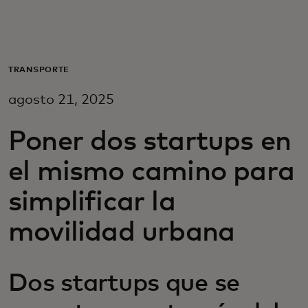
Para ti
Para empresas
TRANSPORTE
agosto 21, 2025
Para el mundo
Poner dos startups en
Para innovadores
el mismo camino para
simplificar la
Noticias y tendencias
movilidad urbana
Dos startups que se