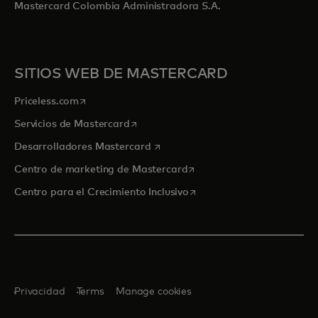
Mastercard Colombia Administradora S.A.
SITIOS WEB DE MASTERCARD
se abre en una pestaña nueva
Priceless.com
se abre en una pestaña nueva
Servicios de Mastercard
se abre en una pestaña nueva
Desarrolladores Mastercard
se abre en una pestaña nu
Centro de marketing de Mastercard
se abre en una pestaña nu
Centro para el Crecimiento Inclusivo
Privacidad
Terms
Manage cookies