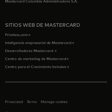
Mastercard Colombia Administradora S.A.
SITIOS WEB DE MASTERCARD
se abre en una pestaña nueva
Priceless.com
se abre en una pestaña
Inteligencia empresarial de Mastercard
se abre en una pestaña nueva
Desarrolladores Mastercard
se abre en una pestaña nu
Centro de marketing de Mastercard
se abre en una pestaña nu
Centro para el Crecimiento Inclusivo
Privacidad
Terms
Manage cookies