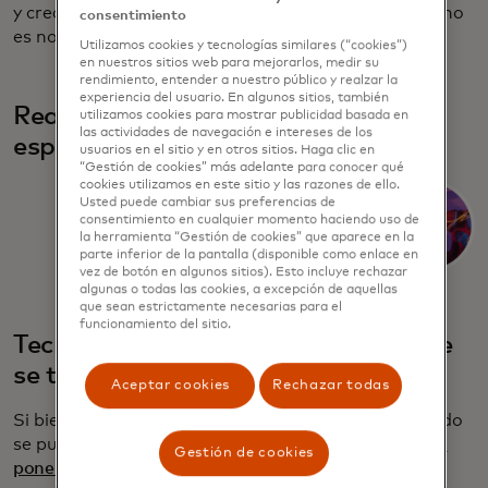
y crear experiencias en línea más seguras. La IA ya no
consentimiento
es noticia, sino cómo las compañías la aprovechan.
Utilizamos cookies y tecnologías similares (“cookies”)
en nuestros sitios web para mejorarlos, medir su
rendimiento, entender a nuestro público y realzar la
experiencia del usuario. En algunos sitios, también
Realidad extendida y computación
utilizamos cookies para mostrar publicidad basada en
las actividades de navegación e intereses de los
espacial: no es solo para jugadores
usuarios en el sitio y en otros sitios. Haga clic en
“Gestión de cookies” más adelante para conocer qué
cookies utilizamos en este sitio y las razones de ello.
Usted puede cambiar sus preferencias de
consentimiento en cualquier momento haciendo uso de
la herramienta “Gestión de cookies” que aparece en la
parte inferior de la pantalla (disponible como enlace en
vez de botón en algunos sitios). Esto incluye rechazar
algunas o todas las cookies, a excepción de aquellas
que sean estrictamente necesarias para el
funcionamiento del sitio.
Tecnología de sostenibilidad: porque
se trata de nosotros
Aceptar cookies
Rechazar todas
Si bien la huella ambiental de la tecnología a menudo
se puede barrer debajo de la alfombra,
CES 2025 la
Gestión de cookies
pone al frente y al centro
. Desde innovaciones en