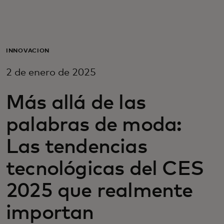
Para ti
Para empresas
INNOVACIÓN
2 de enero de 2025
Para el mundo
Más allá de las
Para innovadores
palabras de moda:
Las tendencias
Noticias y tendencias
tecnológicas del CES
2025 que realmente
importan