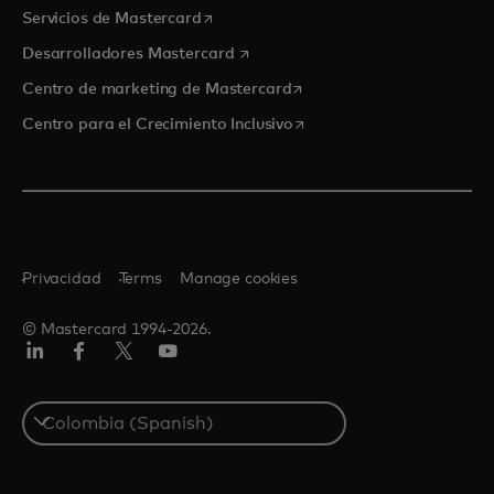
se abre en una pestaña nueva
Servicios de Mastercard
se abre en una pestaña nueva
Desarrolladores Mastercard
se abre en una pestaña nu
Centro de marketing de Mastercard
se abre en una pestaña nu
Centro para el Crecimiento Inclusivo
Privacidad
Terms
Manage cookies
© Mastercard 1994-2026.
LinkedIn
Facebook
Twitter/X
YouTube
Select
a
country