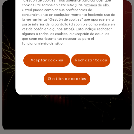
“Gestión de cookies” más adelante para conocer qué
cookies utilizamos en este sitio y las razones de ello.
Usted puede cambiar sus preferencias de
consentimiento en cualquier momento haciendo uso de
la herramienta “Gestión de cookies” que aparece en la
parte inferior de la pantalla (disponible como enlace en
vez de botón en algunos sitios). Esto incluye rechazar
algunas o todas las cookies, a excepción de aquellas
que sean estrictamente necesarias para el
funcionamiento del sitio.
Aceptar cookies
Rechazar todas
Gestión de cookies