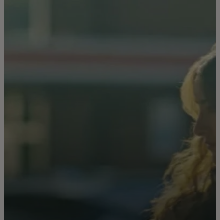
Para ti
Para empresas
Para el mundo
Para innovadores
Noticias y tendencias