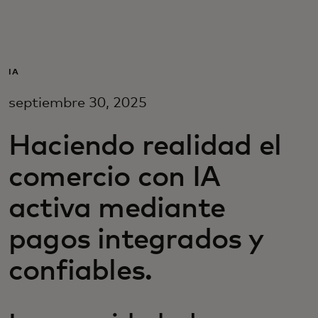
Para ti
Para empresas
IA
septiembre 30, 2025
Para el mundo
Haciendo realidad el
Para innovadores
comercio con IA
activa mediante
Noticias y tendencias
pagos integrados y
confiables.