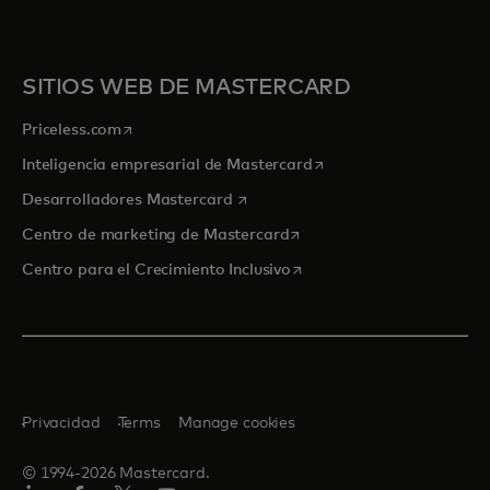
SITIOS WEB DE MASTERCARD
se abre en una pestaña nueva
Priceless.com
se abre en una pestaña
Inteligencia empresarial de Mastercard
se abre en una pestaña nueva
Desarrolladores Mastercard
se abre en una pestaña nu
Centro de marketing de Mastercard
se abre en una pestaña nu
Centro para el Crecimiento Inclusivo
Privacidad
Terms
Manage cookies
© 1994-2026 Mastercard.