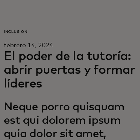
Para ti
Para empresas
INCLUSIÓN
febrero 14, 2024
Para el mundo
El poder de la tutoría:
abrir puertas y formar
Para innovadores
líderes
Noticias y tendencias
Neque porro quisquam
est qui dolorem ipsum
quia dolor sit amet,