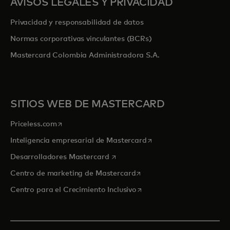
AVISOS LEGALES Y PRIVACIDAD
Privacidad y responsabilidad de datos
Normas corporativas vinculantes (BCRs)
Mastercard Colombia Administradora S.A.
SITIOS WEB DE MASTERCARD
se abre en una pestaña nueva
Priceless.com
se abre en una pestaña
Inteligencia empresarial de Mastercard
se abre en una pestaña nueva
Desarrolladores Mastercard
se abre en una pestaña nu
Centro de marketing de Mastercard
se abre en una pestaña nu
Centro para el Crecimiento Inclusivo