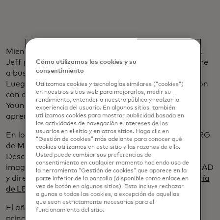
Mientras estaba en Mastercard, la influencia del Dr.
Jeff permaneció en mis pensamientos, motivándome
Cómo utilizamos las cookies y su
consentimiento
a buscar formas de crear un impacto significativo.
Luego de un año en la junta de Diversidad e Inclusión
Utilizamos cookies y tecnologías similares (“cookies”)
en nuestros sitios web para mejorarlos, medir su
con el grupo de recursos comerciales Mastercard
rendimiento, entender a nuestro público y realzar la
Young Professionals, estaba listo para aplicar mis
experiencia del usuario. En algunos sitios, también
aprendizajes a una nueva oportunidad.
utilizamos cookies para mostrar publicidad basada en
las actividades de navegación e intereses de los
usuarios en el sitio y en otros sitios. Haga clic en
En los últimos dos años, mi participación en otro BRG
“Gestión de cookies” más adelante para conocer qué
de Mastercard, Leading Employees of African
cookies utilizamos en este sitio y las razones de ello.
Usted puede cambiar sus preferencias de
Descent, creó un impacto más allá de lo que podría
consentimiento en cualquier momento haciendo uso de
imaginar. Fui presidenta de finanzas globales de LEAD
la herramienta “Gestión de cookies” que aparece en la
y directora
del programa Uplift, el programa de tutoría
parte inferior de la pantalla (disponible como enlace en
vez de botón en algunos sitios). Esto incluye rechazar
de LEAD para hombres negros.
algunas o todas las cookies, a excepción de aquellas
que sean estrictamente necesarias para el
El año pasado, cuando me hice cargo de Uplift, mi
funcionamiento del sitio.
principal objetivo era el crecimiento, y lo logré,