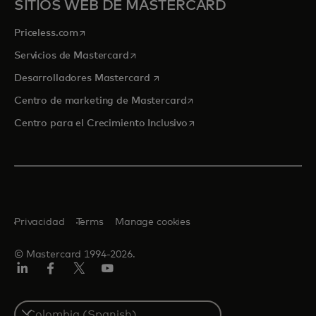
SITIOS WEB DE MASTERCARD
se abre en una pestaña nueva
Priceless.com
se abre en una pestaña nueva
Servicios de Mastercard
se abre en una pestaña nueva
Desarrolladores Mastercard
se abre en una pestaña nu
Centro de marketing de Mastercard
se abre en una pestaña nu
Centro para el Crecimiento Inclusivo
Privacidad
Terms
Manage cookies
© Mastercard 1994-2026.
LinkedIn
Facebook
Twitter/X
YouTube
Select