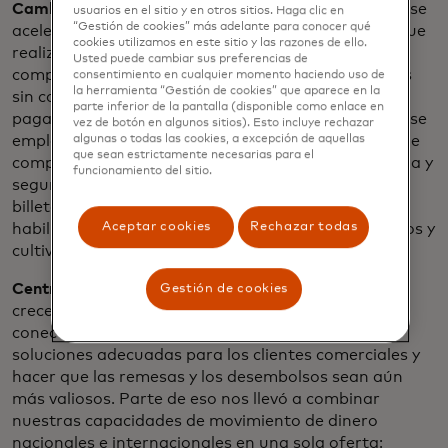
Cambie a lo digital:
Esta es una tendencia que solo se
usuarios en el sitio y en otros sitios. Haga clic en
“Gestión de cookies” más adelante para conocer qué
aceleró en los últimos cinco años. Las inversiones que
cookies utilizamos en este sitio y las razones de ello.
realizamos siguen dando sus frutos en términos de
Usted puede cambiar sus preferencias de
competencia y una mejor experiencia de usuario. Es
consentimiento en cualquier momento haciendo uso de
la herramienta “Gestión de cookies” que aparece en la
sin contacto, una forma simple, rápida y segura de
parte inferior de la pantalla (disponible como enlace en
pagar y listo. Hoy en día, la tecnología sin contacto se
vez de botón en algunos sitios). Esto incluye rechazar
emplea en más de dos de cada tres transacciones de
algunas o todas las cookies, a excepción de aquellas
que sean estrictamente necesarias para el
compra cambiadas en persona. La experiencia fluida y
funcionamiento del sitio.
segura de la que todos nos beneficiamos al usar
billeteras digitales y al comprar en línea está
Aceptar cookies
Rechazar todas
habilitada por los estándares de tokens que creamos y
cultivamos durante la última década.
Centrar en las necesidades crecientes:
Buscamos
Gestión de cookies
crecer en nuevos flujos cerciorándonos de estar
conectados con los socios adecuados y tener las
soluciones adecuadas para los clientes comerciales y
hacer que las remesas y los desembolsos sean aún
más valiosos. Parte de eso nos llevó a combinar
nuestras capacidades de movimiento de dinero
nacionales e internacionales en una sola oferta: