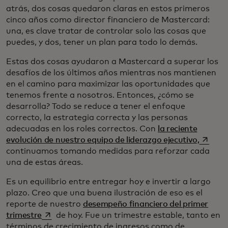
atrás, dos cosas quedaron claras en estos primeros
cinco años como director financiero de Mastercard:
una, es clave tratar de controlar solo las cosas que
puedes, y dos, tener un plan para todo lo demás.
Estas dos cosas ayudaron a Mastercard a superar los
desafíos de los últimos años mientras nos mantienen
en el camino para maximizar las oportunidades que
tenemos frente a nosotros. Entonces, ¿cómo se
desarrolla? Todo se reduce a tener el enfoque
correcto, la estrategia correcta y las personas
adecuadas en los roles correctos. Con
la reciente
se abre
evolución de nuestro equipo de liderazgo ejecutivo,
continuamos tomando medidas para reforzar cada
una de estas áreas.
Es un equilibrio entre entregar hoy e invertir a largo
plazo. Creo que una buena ilustración de eso es el
reporte de nuestro
desempeño financiero del primer
se abre en una pestaña nueva
trimestre
de hoy. Fue un trimestre estable, tanto en
términos de crecimiento de ingresos como de