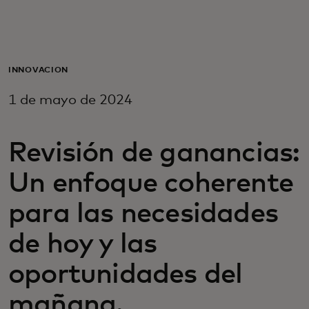
Para ti
Para empresas
INNOVACIÓN
1 de mayo de 2024
Para el mundo
Revisión de ganancias:
Para innovadores
Un enfoque coherente
Noticias y tendencias
para las necesidades
de hoy y las
oportunidades del
mañana.