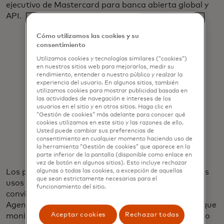
ejecutivo de Mastercard para banca abierta global y
API.
Cómo utilizamos las cookies y su
consentimiento
Utilizamos cookies y tecnologías similares (“cookies”)
en nuestros sitios web para mejorarlos, medir su
rendimiento, entender a nuestro público y realzar la
experiencia del usuario. En algunos sitios, también
"Cuanto más papeleo se les pida a
utilizamos cookies para mostrar publicidad basada en
las actividades de navegación e intereses de los
los clientes, más ansiedad tendrán".
usuarios en el sitio y en otros sitios. Haga clic en
“Gestión de cookies” más adelante para conocer qué
cookies utilizamos en este sitio y las razones de ello.
Eddie Gonzalez
Usted puede cambiar sus preferencias de
consentimiento en cualquier momento haciendo uso de
la herramienta “Gestión de cookies” que aparece en la
parte inferior de la pantalla (disponible como enlace en
vez de botón en algunos sitios). Esto incluye rechazar
Los préstamos hipotecarios son uno de los primeros
algunas o todas las cookies, a excepción de aquellas
que sean estrictamente necesarias para el
usos en los que los datos alternativos se están
funcionamiento del sitio.
convirtiendo en un estándar de la industria. La
Agencia Federal de Financiamiento de la Vivienda, que
Aceptar cookies
Rechazar todas
monitorear compañías patrocinadas por el gobierno