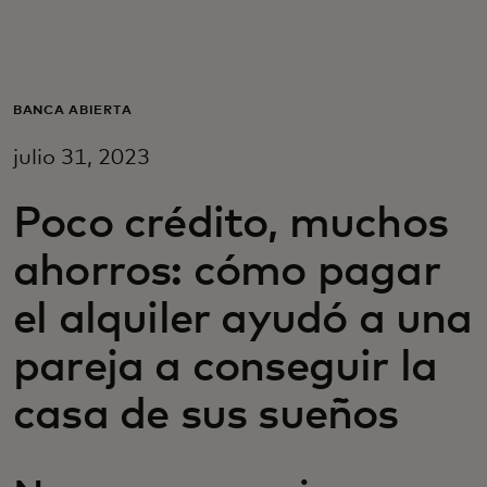
Para ti
Para empresas
BANCA ABIERTA
julio 31, 2023
Para el mundo
Poco crédito, muchos
Para innovadores
ahorros: cómo pagar
el alquiler ayudó a una
Noticias y tendencias
pareja a conseguir la
casa de sus sueños