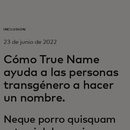
Para ti
Para empresas
INCLUSIÓN
23 de junio de 2022
Para el mundo
Cómo True Name
Para innovadores
ayuda a las personas
transgénero a hacer
Noticias y tendencias
un nombre.
Neque porro quisquam