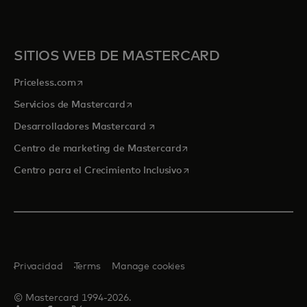
SITIOS WEB DE MASTERCARD
se abre en una pestaña nueva
Priceless.com
se abre en una pestaña nueva
Servicios de Mastercard
se abre en una pestaña nueva
Desarrolladores Mastercard
se abre en una pestaña nu
Centro de marketing de Mastercard
se abre en una pestaña nu
Centro para el Crecimiento Inclusivo
Privacidad
Terms
Manage cookies
© Mastercard 1994-2026.