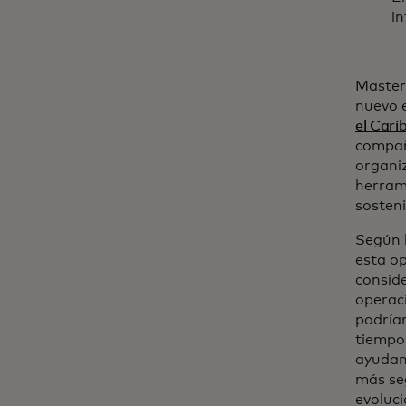
in
Masterc
nuevo 
el Cari
compañ
organi
herrami
sosteni
Según 
esta op
conside
operaci
podrían
tiempo 
ayudand
más seg
evoluci