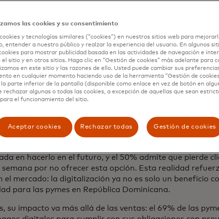
izamos las cookies y su consentimiento
cookies y tecnologías similares (“cookies”) en nuestros sitios web para mejorarl
, entender a nuestro público y realzar la experiencia del usuario. En algunos sit
cookies para mostrar publicidad basada en las actividades de navegación e inter
 el sitio y en otros sitios. Haga clic en “Gestión de cookies” más adelante para 
agos digitales están transformando la forma en que oper
lizamos en este sitio y las razones de ello. Usted puede cambiar sus preferencia
s, no solo facilitando las transacciones, sino también abr
ento en cualquier momento haciendo uso de la herramienta “Gestión de cookie
la parte inferior de la pantalla (disponible como enlace en vez de botón en algun
 oportunidades comerciales y de crecimiento. Este estud
e rechazar algunas o todas las cookies, a excepción de aquellas que sean estri
nte cómo adoptar soluciones digitales se convirtió en un 
para el funcionamiento del sitio.
rvivencia y el éxito de las pymes en el país", señaló Tomás
r para República Dominicana y Haití en Mastercard.
Aceptar cookies
Rechazar todas
Gestión de cookies
rés por la digitalización también es alto entre quienes aú
ogía: el 94% de las pymes que actualmente no aceptan pag
ada en hacerlo en el futuro, y el 50% admite que pierde c
 semana por no ofrecer esta opción. Esta realidad refuer
n el mercado: la digitalización ya no es solo un beneficio c
dad para las pymes en República Dominicana.
 su impacto va más allá de las ventas: el 69% de las pym