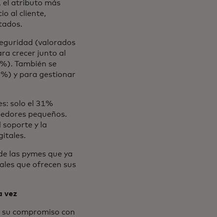
 el atributo más
o al cliente,
tados.
 seguridad (valorados
ra crecer junto al
80%). También se
8%) y para gestionar
s: solo el 31%
eedores pequeños.
 soporte y la
gitales.
de las pymes que ya
nales que ofrecen sus
a vez
do su compromiso con