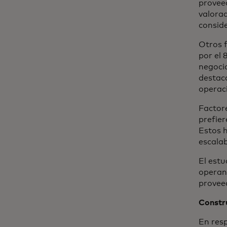
proveed
valorad
consid
Otros f
por el 
negocio
destac
operac
Factor
prefie
Estos h
escalab
El estu
operan 
proveed
Constru
En res