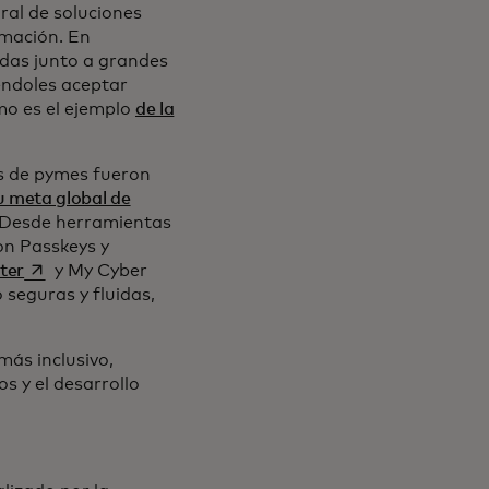
ral de soluciones
rmación. En
das junto a grandes
éndoles aceptar
mo es el ejemplo
de la
nueva
es de pymes fueron
u meta global de
abre en una pestaña nueva
Desde herramientas
on Passkeys y
se abre en una pestaña nueva
ter
y My Cyber
seguras y fluidas,
más inclusivo,
os y el desarrollo