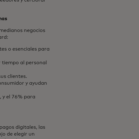
veedores y cerciorar
nas
y medianos negocios
ard:
es o esenciales para
 tiempo al personal
us clientes.
consumidor y ayudan
, y el 76% para
pagos digitales, las
o de elegir un