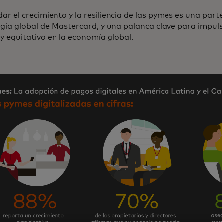
ar el crecimiento y la resiliencia de las pymes es una par
gia global de Mastercard, y una palanca clave para impul
y equitativo en la economía global.