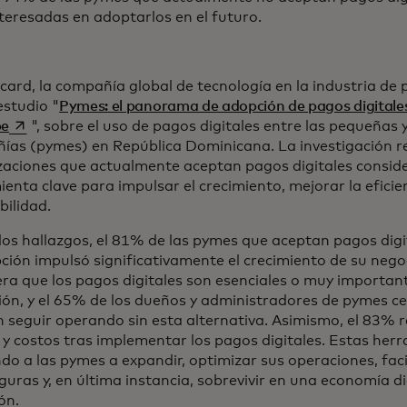
teresadas en adoptarlos en el futuro.
ard, la compañía global de tecnología en la industria de 
estudio "
Pymes: el panorama de adopción de pagos digitale
se abre en una pestaña nueva
be
", sobre el uso de pagos digitales entre las pequeñas
ías (pymes) en República Dominicana. La investigación re
zaciones que actualmente aceptan pagos digitales consid
enta clave para impulsar el crecimiento, mejorar la eficien
bilidad.
los hallazgos, el 81% de las pymes que aceptan pagos dig
ción impulsó significativamente el crecimiento de su neg
ra que los pagos digitales son esenciales o muy importan
ón, y el 65% de los dueños y administradores de pymes ce
 seguir operando sin esta alternativa. Asimismo, el 83% 
y costos tras implementar los pagos digitales. Estas her
o a las pymes a expandir, optimizar sus operaciones, faci
uras y, en última instancia, sobrevivir en una economía d
ón.