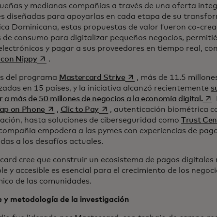
queñas y medianas compañías a través de una oferta integ
les diseñadas para apoyarlas en cada etapa de su transfo
ica Dominicana, estas propuestas de valor fueron co-crea
 de consumo para digitalizar pequeños negocios, permiti
lectrónicos y pagar a sus proveedores en tiempo real, co
se abre en una pestaña nueva
 con Nippy
.
se abre en una pestaña 
és del programa
Mastercard Strive
, más de 11.5 millon
izadas en 15 países, y la iniciativa alcanzó recientemente
s
se 
r a más de 50 millones de negocios a la economía digital.
se abre en una pestaña nueva
se abre en una pestaña nueva
ap on Phone
,
Clic to Pay
, autenticación biométrica c
zación, hasta soluciones de ciberseguridad como
Trust Cen
 compañía empodera a las pymes con experiencias de pago 
as a los desafíos actuales.
ard cree que construir un ecosistema de pagos digitales 
le y accesible es esencial para el crecimiento de los negoci
ico de las comunidades.
 y metodología de la investigación