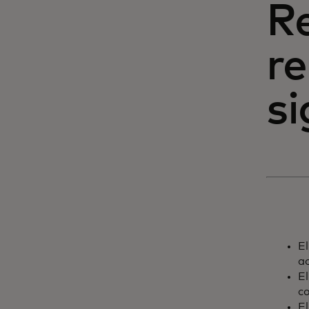
R
r
si
E
ac
E
c
E