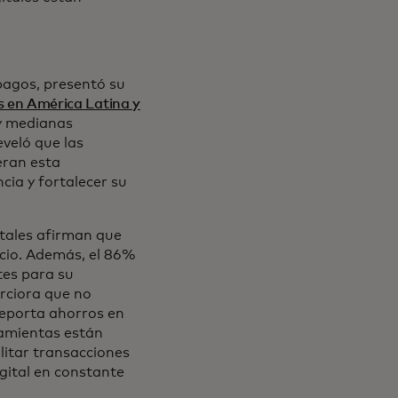
pagos, presentó su
s en América Latina y
 y medianas
veló que las
eran esta
cia y fortalecer su
itales afirman que
ocio. Además, el 86%
tes para su
rciora que no
reporta ahorros en
ramientas están
litar transacciones
igital en constante