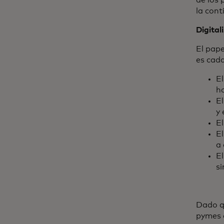
de los 
la cont
Digital
El pape
es cada
El
h
E
y 
El
E
a 
El
si
Dado qu
pymes 