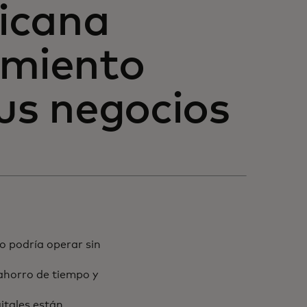
icana
imiento
sus negocios
o podría operar sin
ahorro de tiempo y
itales están