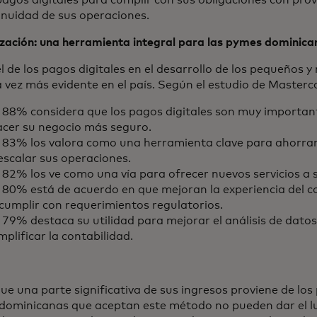
pagos digitales para cumplir con sus obligaciones con pro
inuidad de sus operaciones.
ización: una herramienta integral para las pymes dominica
l de los pagos digitales en el desarrollo de los pequeños 
 vez más evidente en el país. Según el estudio de Masterc
 88% considera que los pagos digitales son muy important
acer su negocio más seguro.
l 83% los valora como una herramienta clave para ahorrar
escalar sus operaciones.
 82% los ve como una vía para ofrecer nuevos servicios a s
l 80% está de acuerdo en que mejoran la experiencia del 
cumplir con requerimientos regulatorios.
 79% destaca su utilidad para mejorar el análisis de datos
mplificar la contabilidad.
e una parte significativa de sus ingresos proviene de los 
dominicanas que aceptan este método no pueden dar el luj