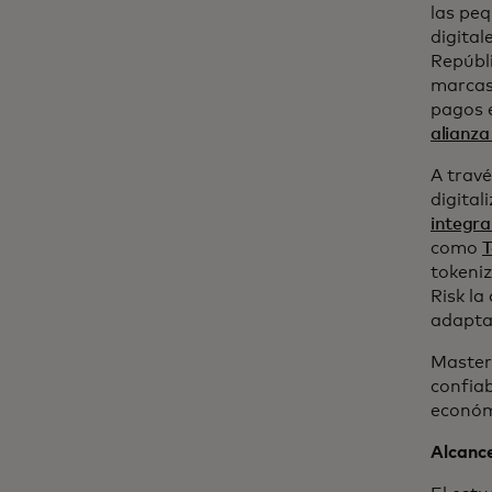
las pe
digita
Repúbl
marcas
pagos e
alianza
A trav
digital
integra
como
T
tokeni
Risk la
adaptad
Masterc
confiab
económ
Alcance