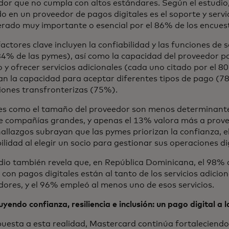
or que no cumpla con altos estándares. Según el estudio,
o en un proveedor de pagos digitales es el soporte y servici
erado muy importante o esencial por el 86% de los encues
actores clave incluyen la confiabilidad y las funciones de
84% de las pymes), así como la capacidad del proveedor pa
 y ofrecer servicios adicionales (cada uno citado por el 
an la capacidad para aceptar diferentes tipos de pago (7
iones transfronterizas (75%).
es como el tamaño del proveedor son menos determinante
re compañías grandes, y apenas el 13% valora más a prov
allazgos subrayan que las pymes priorizan la confianza, el
ilidad al elegir un socio para gestionar sus operaciones di
dio también revela que, en República Dominicana, el 98% 
con pagos digitales están al tanto de los servicios adicio
ores, y el 96% empleó al menos uno de esos servicios.
yendo confianza, resiliencia e inclusión: un pago digital a l
puesta a esta realidad, Mastercard continúa fortalecien