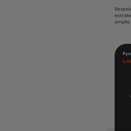
Respald
estrate
amplio 