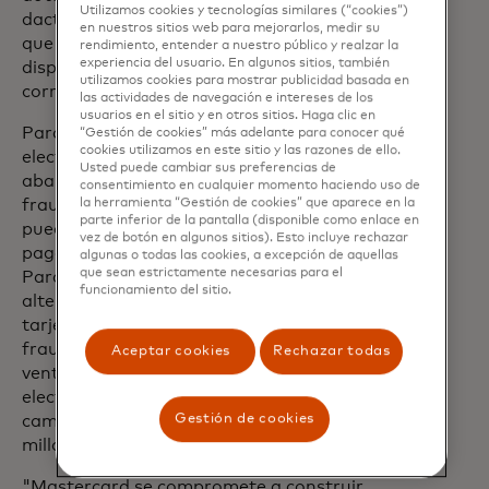
Utilizamos cookies y tecnologías similares (“cookies”)
dactilares o funciones de escaneo facial
en nuestros sitios web para mejorarlos, medir su
que ya están disponibles en sus
rendimiento, entender a nuestro público y realzar la
experiencia del usuario. En algunos sitios, también
dispositivos. Tras la autenticación
utilizamos cookies para mostrar publicidad basada en
correcta, la transacción se completa.
las actividades de navegación e intereses de los
usuarios en el sitio y en otros sitios. Haga clic en
Para las compañías de comercio
“Gestión de cookies” más adelante para conocer qué
cookies utilizamos en este sitio y las razones de ello.
electrónico, esto significa menos carritos
Usted puede cambiar sus preferencias de
abandonados y un menor riesgo de
consentimiento en cualquier momento haciendo uso de
fraude, mientras que los consumidores
la herramienta “Gestión de cookies” que aparece en la
parte inferior de la pantalla (disponible como enlace en
pueden beneficiarse de procesos de
vez de botón en algunos sitios). Esto incluye rechazar
pago más rápidos y mayor tranquilidad.
algunas o todas las cookies, a excepción de aquellas
que sean estrictamente necesarias para el
Para los emisores, esta es una
funcionamiento del sitio.
alternativa para autenticar a sus
tarjetahabientes, reduciendo el riesgo de
fraude. Según un reporte reciente, las
Aceptar cookies
Rechazar todas
ventas minoristas de comercio
electrónico en América Latina están en
Gestión de cookies
camino de alcanzar casi los 180 mil
millones de dólares este año [1].
"Mastercard se compromete a construir