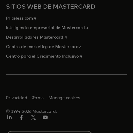
SITIOS WEB DE MASTERCARD
se abre en una pestaña nueva
Priceless.com
se abre en una pestaña
Inteligencia empresarial de Mastercard
se abre en una pestaña nueva
Desarrolladores Mastercard
se abre en una pestaña nu
Centro de marketing de Mastercard
se abre en una pestaña nu
Centro para el Crecimiento Inclusivo
Privacidad
Terms
Manage cookies
© 1994-2026 Mastercard.
LinkedIn
Facebook
Twitter/X
YouTube