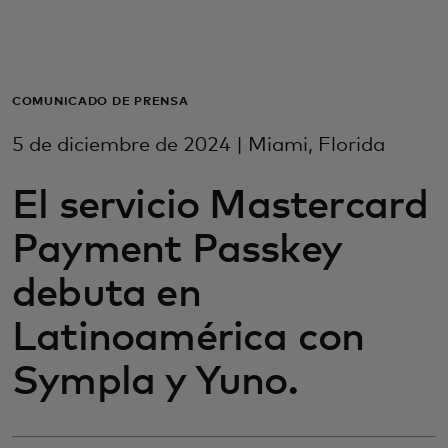
Para ti
Para empresas
COMUNICADO DE PRENSA
5 de diciembre de 2024 | Miami, Florida
Para el mundo
El servicio Mastercard
Para innovadores
Payment Passkey
debuta en
Noticias y tendencias
Latinoamérica con
Sympla y Yuno.