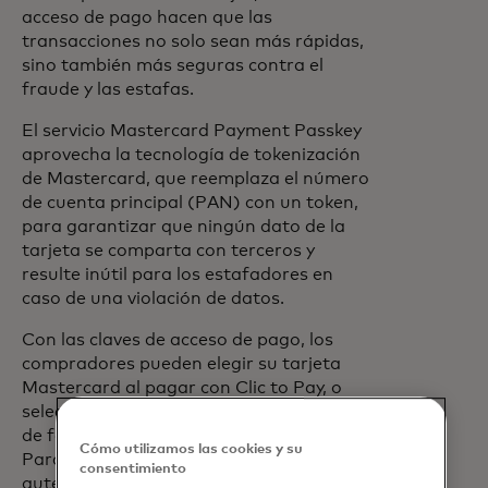
acceso de pago hacen que las
transacciones no solo sean más rápidas,
sino también más seguras contra el
fraude y las estafas.
El servicio Mastercard Payment Passkey
aprovecha la tecnología de tokenización
de Mastercard, que reemplaza el número
de cuenta principal (PAN) con un token,
para garantizar que ningún dato de la
tarjeta se comparta con terceros y
resulte inútil para los estafadores en
caso de una violación de datos.
Con las claves de acceso de pago, los
compradores pueden elegir su tarjeta
Mastercard al pagar con Clic to Pay, o
seleccionar una tarjeta ya almacenada
de forma segura en un comerciante.
Cómo utilizamos las cookies y su
Para confirmar el pago, pueden usar
consentimiento
autenticación biométrica como huellas