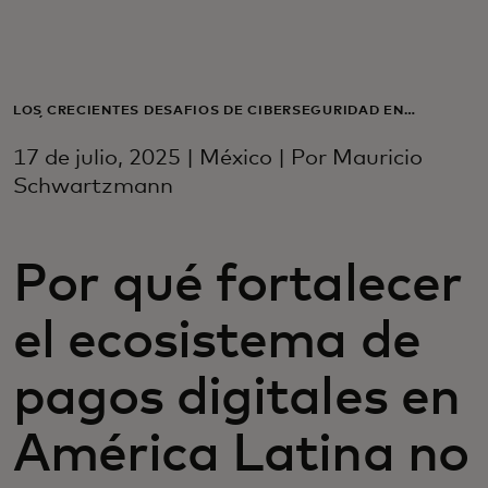
Para ti
Para empresas
LOS CRECIENTES DESAFÍOS DE CIBERSEGURIDAD EN
AMÉRICA LATINA
17 de julio, 2025 | México | Por Mauricio
Para el mundo
Schwartzmann
Para innovadores
Por qué fortalecer
Noticias y tendencias
el ecosistema de
pagos digitales en
América Latina no