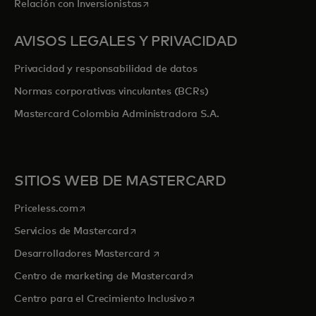
se abre en una pestaña nueva
Relación con Inversionistas
AVISOS LEGALES Y PRIVACIDAD
Privacidad y responsabilidad de datos
Normas corporativas vinculantes (BCRs)
Mastercard Colombia Administradora S.A.
SITIOS WEB DE MASTERCARD
se abre en una pestaña nueva
Priceless.com
se abre en una pestaña nueva
Servicios de Mastercard
se abre en una pestaña nueva
Desarrolladores Mastercard
se abre en una pestaña nu
Centro de marketing de Mastercard
se abre en una pestaña nu
Centro para el Crecimiento Inclusivo