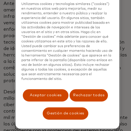
Ante la creciente sofisticación y complejidad de las
Utilizamos cookies y tecnologías similares (“cookies”)
en nuestros sitios web para mejorarlos, medir su
amenazas cibernéticas, es urgente contar con una
rendimiento, entender a nuestro público y realzar la
infraestructura digital resiliente. En Mastercard,
experiencia del usuario. En algunos sitios, también
vemos esto como un llamado a la acción. Nuestro
utilizamos cookies para mostrar publicidad basada en
las actividades de navegación e intereses de los
enfoque en ciberseguridad se basa en la evaluación
usuarios en el sitio y en otros sitios. Haga clic en
proactiva de riesgos y en el uso responsable de
“Gestión de cookies” más adelante para conocer qué
tecnologías como inteligencia artificial, la verificación
cookies utilizamos en este sitio y las razones de ello.
Usted puede cambiar sus preferencias de
de identidad, la detección de fraudes en tiempo real y
consentimiento en cualquier momento haciendo uso de
herramientas de autenticación avanzada. Hoy, gracias
la herramienta “Gestión de cookies” que aparece en la
parte inferior de la pantalla (disponible como enlace en
a la colaboración con Recorded Future, podemos
vez de botón en algunos sitios). Esto incluye rechazar
combinar la inteligencia global de las amenazas con
algunas o todas las cookies, a excepción de aquellas
soluciones avanzadas de gestión de riesgos para
que sean estrictamente necesarias para el
funcionamiento del sitio.
proteger los ecosistemas a gran escala.
Desde 2018, Mastercard invirtió más de 10.7 mil
Aceptar cookies
Rechazar todas
millones de dólares a nivel global en innovación en
ciberseguridad. Tecnologías como Safety Net, que
contribuyó en la prevención de pérdidas por casi 50
Gestión de cookies
mil millones de dólares en potenciales fraudes durante
los últimos tres años, forman parte de un compromiso
permanente con la protección del sistema financiero.