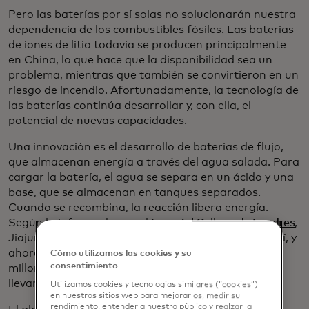
Pero las baterías por sí solas no solucionarán nuestra
dependencia de los combustibles fósiles. Las baterías
de iones de litio todavía se producen principalmente
en China, lo que hace que la disponibilidad sea un
problema, mientras que también se convirtieron en un
riesgo de incendio. Afortunadamente, la tecnología de
las baterías continúa desarrollar y, con ella, el
potencial de nuevas capacidades.
Una innovación es el desarrollo de baterías de flujo,
que almacenan energía a través del agua salada. Para
cargar la batería, el agua se separa en un ácido y una
base, que se almacenan en tanques separados.
Cuando se recombina, la reacción libera energía.
Según lo informado por el
Imperial College de Londres
,
Jiajun Cen desarrolló la idea mientras estudiaba allí, y
ahora lidera AquaBattery, que acaba de recibir 6
Cómo utilizamos las cookies y su
consentimiento
millones de euros en inversión inicial para ayudar a
llevar la tecnología al mercado.
Utilizamos cookies y tecnologías similares (“cookies”)
en nuestros sitios web para mejorarlos, medir su
rendimiento, entender a nuestro público y realzar la