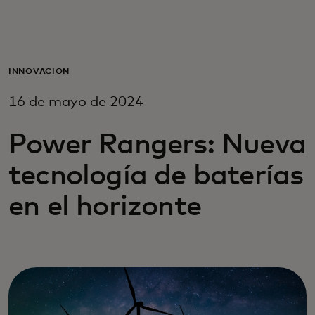
Para ti
Para empresas
INNOVACIÓN
16 de mayo de 2024
Para el mundo
Power Rangers: Nueva
Para innovadores
tecnología de baterías
en el horizonte
Noticias y tendencias