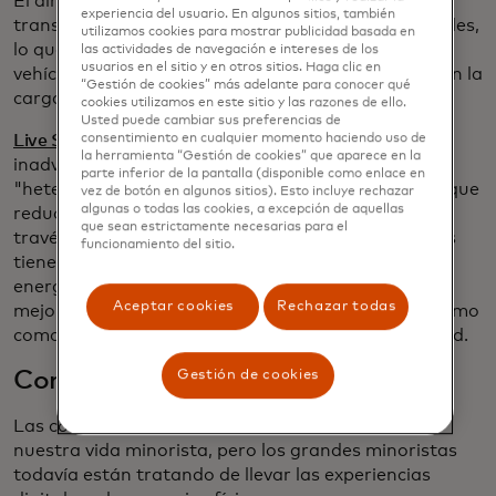
El almacenamiento de energía también podría
experiencia del usuario. En algunos sitios, también
transformar mediante nuevas estructuras materiales,
utilizamos cookies para mostrar publicidad basada en
lo que permitiría que los condensadores de los
las actividades de navegación e intereses de los
usuarios en el sitio y en otros sitios. Haga clic en
vehículos eléctricos y otros dispositivos mantuvieran la
“Gestión de cookies” más adelante para conocer qué
carga durante mucho más tiempo.
cookies utilizamos en este sitio y las razones de ello.
Usted puede cambiar sus preferencias de
Live Science
cubrió un avance reciente, realizado
consentimiento en cualquier momento haciendo uso de
la herramienta “Gestión de cookies” que aparece en la
inadvertidamente por científicos, en
parte inferior de la pantalla (disponible como enlace en
"heteroestructuras" con una propiedad novedosa que
vez de botón en algunos sitios). Esto incluye rechazar
algunas o todas las cookies, a excepción de aquellas
reduce la velocidad a la que la energía se disipa a
que sean estrictamente necesarias para el
través de un material. Estos nuevos condensadores
funcionamiento del sitio.
tienen el potencial de contener una densidad de
energía 19 veces mayor y podrían ser la base para
Aceptar cookies
Rechazar todas
mejorar las baterías tanto en dispositivos de consumo
como en almacenamiento de energía a escala de red.
Comprobando
Gestión de cookies
Las compras en línea son una parte habitual de
nuestra vida minorista, pero los grandes minoristas
todavía están tratando de llevar las experiencias