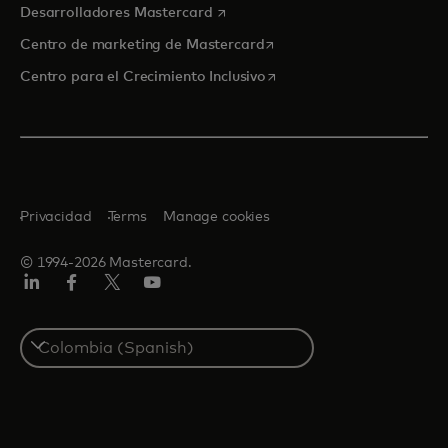
se abre en una pestaña nueva
Desarrolladores Mastercard
se abre en una pestaña nu
Centro de marketing de Mastercard
se abre en una pestaña nu
Centro para el Crecimiento Inclusivo
Privacidad
Terms
Manage cookies
© 1994-2026 Mastercard.
LinkedIn
Facebook
Twitter/X
YouTube
Select
a
country