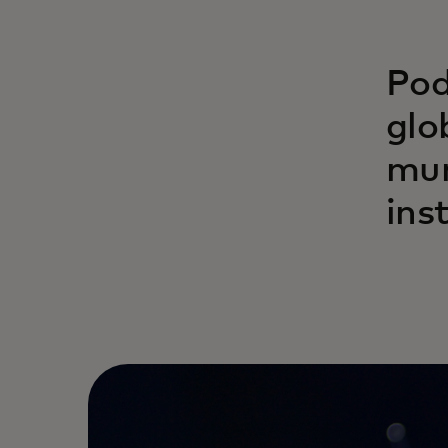
Pod
glo
mun
ins