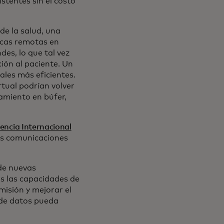
stentes sin el costo
de la salud, una
icas remotas en
es, lo que tal vez
ión al paciente. Un
les más eficientes.
rtual podrían volver
amiento en búfer,
encia Internacional
las comunicaciones
 de nuevas
s las capacidades de
misión y mejorar el
 de datos pueda