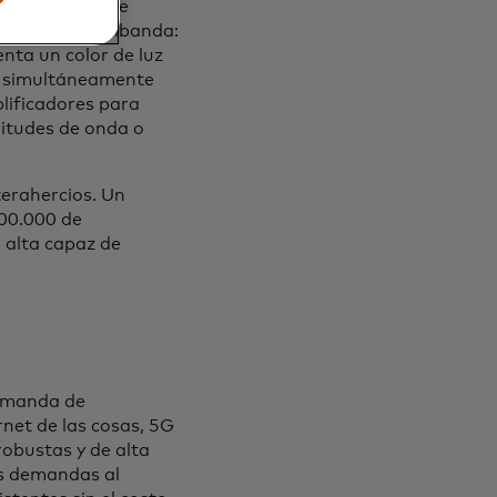
 tecnologías de
d de onda multibanda:
enta un color de luz
en simultáneamente
plificadores para
gitudes de onda o
erahercios. Un
000.000 de
 alta capaz de
demanda de
rnet de las cosas, 5G
robustas y de alta
as demandas al