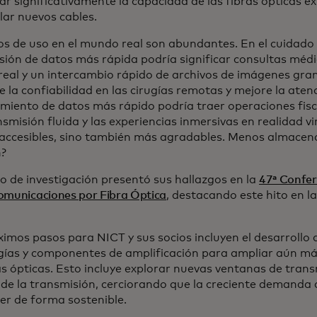
 significativamente la capacidad de las fibras ópticas exi
lar nuevos cables.
os de uso en el mundo real son abundantes. En el cuidado 
sión de datos más rápida podría significar consultas méd
real y un intercambio rápido de archivos de imágenes grand
la confiabilidad en las cirugías remotas y mejore la atenc
miento de datos más rápido podría traer operaciones fisca
nsmisión fluida y las experiencias inmersivas en realidad vi
 accesibles, sino también más agradables. Menos almacen
n?
po de investigación presentó sus hallazgos en la
47ª Confer
omunicaciones por Fibra Óptica
, destacando este hito en 
ximos pasos para NICT y sus socios incluyen el desarrollo
gías y componentes de amplificación para ampliar aún má
as ópticas. Esto incluye explorar nuevas ventanas de trans
 de la transmisión, cerciorando que la creciente demanda
cer de forma sostenible.