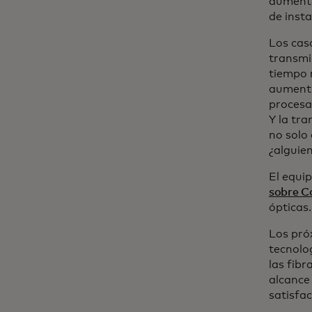
aumentar
de insta
Los cas
transmi
tiempo 
aumente 
procesa
Y la tra
no solo
¿alguie
El equi
sobre C
ópticas.
Los pró
tecnolo
las fibr
alcance
satisfa