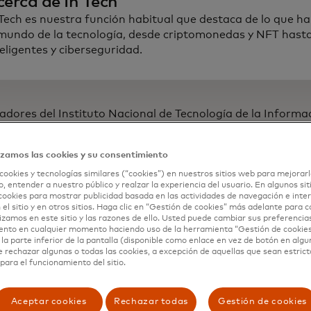
cerca de In Tech
 Tech es nuestra función habitual que destaca de lo que ha
 mundo de la tecnología, desde criptomonedas y NFT hast
teligentes y ciberseguridad.
adores del Instituto Nacional de Tecnología de la Informac
aciones en Japón, la Universidad de Aston en el Reino Uni
Estados Unidos batieron récords de transmisión de datos,
izamos las cookies y su consentimiento
cedentes de 402 terabits por segundo empleando fibra ópt
cookies y tecnologías similares (“cookies”) en nuestros sitios web para mejorarl
textualizar, un terabit es una unidad de medida para 1 bil
, entender a nuestro público y realzar la experiencia del usuario. En algunos sit
cookies para mostrar publicidad basada en las actividades de navegación e inter
 el sitio y en otros sitios. Haga clic en “Gestión de cookies” más adelante para 
contextualizar el contexto, a esta velocidad, se podrían d
lizamos en este sitio y las razones de ello. Usted puede cambiar sus preferencia
s de alta definición en solo un segundo. Este avance podrí
ento en cualquier momento haciendo uso de la herramienta “Gestión de cookie
la parte inferior de la pantalla (disponible como enlace en vez de botón en algun
e comunicación globales y mejorar los servicios de datos e
e rechazar algunas o todas las cookies, a excepción de aquellas que sean estri
demanda de comunicaciones casi instantáneas está sobrec
para el funcionamiento del sitio.
edes están compuestas por fibras ópticas, cada una con el
 que transmiten datos mediante luz a largas distancias y 
Aceptar cookies
Rechazar todas
Gestión de cookies