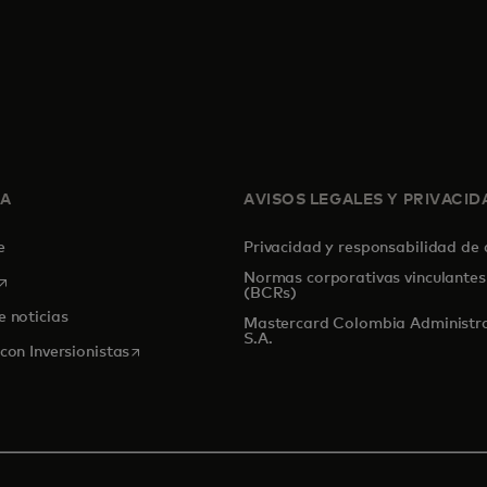
SA
AVISOS LEGALES Y PRIVACID
de
Privacidad y responsabilidad de
Normas corporativas vinculantes
se abre en una pestaña nueva
(BCRs)
e noticias
Mastercard Colombia Administr
S.A.
se abre en una pestaña nueva
con Inversionistas