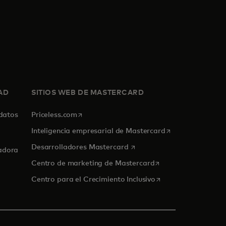
AD
SITIOS WEB DE MASTERCARD
se abre en una pestaña nueva
 datos
Priceless.com
se abre en una p
Inteligencia empresarial de Mastercard
se abre en una pestaña nue
Desarrolladores Mastercard
adora
se abre en una pest
Centro de marketing de Mastercard
se abre en una pest
Centro para el Crecimiento Inclusivo