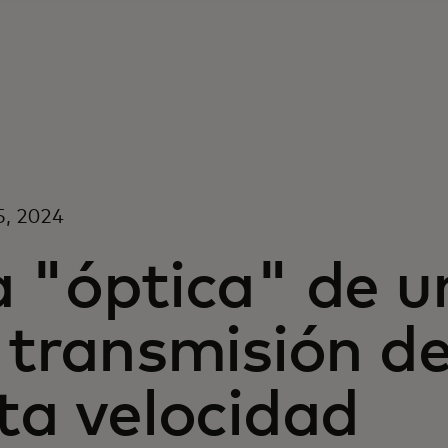
25, 2024
a "óptica" de u
 transmisión d
ta velocidad