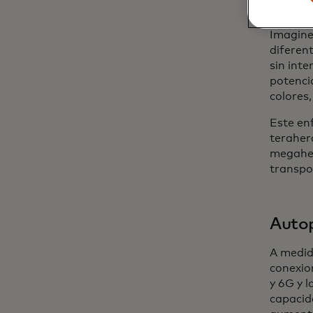
velocid
amplifi
Imagine 
diferen
sin int
potenci
colores,
Este en
teraherc
megaher
transpo
Autop
A medid
conexion
y 6G y 
capacid