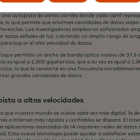
ad. Para lograr velocidades aún mayores, el equipo empleó
cación avanzadas y multiplexación por división de longitu
una autopista de varios carriles donde cada carril repres
te, lo que permite que enormes cantidades de datos viaj
erferencias. Los investigadores emplearon sofisticados am
ar estas señales de luz, cubriendo un amplio rango de lon
 para lograr el alta velocidad de datos.
foque permitió un ancho de banda óptico masivo de 37,6 t
io es igual a 1.000 gigahercios, que a su vez es igual a 1.
cios, lo que la convierte en una frecuencia increíblemente
rtar grandes cantidades de datos.
ista a altas velocidades
a que nuestro mundo se vuelve cada vez más digital, la 
es a Internet más rápidas y confiables se dispara. El Inte
las aplicaciones avanzadas de IA requieren redes de datos 
ad. Esta nueva tecnología puede ayudar a satisfacer est