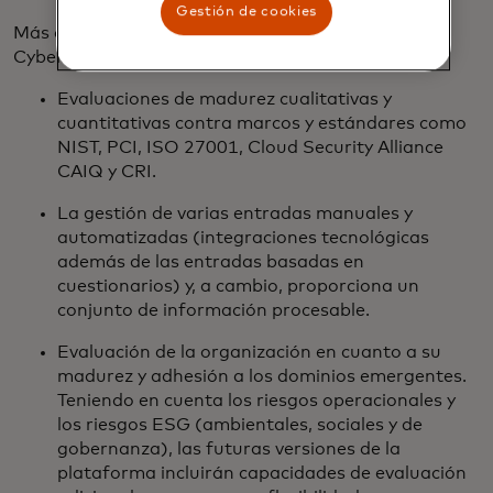
Gestión de cookies
Más allá de la cuantificación del riesgo cibernético,
Cyber Quant ayuda a las organizaciones con:
Evaluaciones de madurez cualitativas y
cuantitativas contra marcos y estándares como
NIST, PCI, ISO 27001, Cloud Security Alliance
CAIQ y CRI.
La gestión de varias entradas manuales y
automatizadas (integraciones tecnológicas
además de las entradas basadas en
cuestionarios) y, a cambio, proporciona un
conjunto de información procesable.
Evaluación de la organización en cuanto a su
madurez y adhesión a los dominios emergentes.
Teniendo en cuenta los riesgos operacionales y
los riesgos ESG (ambientales, sociales y de
gobernanza), las futuras versiones de la
plataforma incluirán capacidades de evaluación