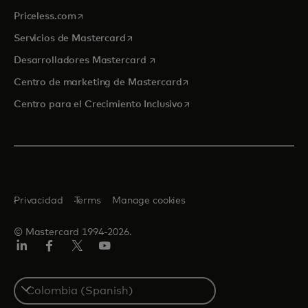
se abre en una pestaña nueva
Priceless.com
se abre en una pestaña nueva
Servicios de Mastercard
se abre en una pestaña nueva
Desarrolladores Mastercard
se abre en una pestaña nu
Centro de marketing de Mastercard
se abre en una pestaña nu
Centro para el Crecimiento Inclusivo
Privacidad
Terms
Manage cookies
© Mastercard 1994-2026.
LinkedIn
Facebook
Twitter/X
YouTube
Select
a
country