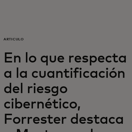
Para ti
Para empresas
ARTÍCULO
Para el mundo
En lo que respecta
Para innovadores
a la cuantificación
del riesgo
Noticias y tendencias
cibernético,
Forrester destaca