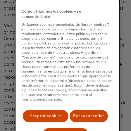
vez, ayuda a los líderes tecnológicos y empresariales a
preseleccionar las plataformas para sus necesidades
Cómo utilizamos las cookies y su
de evaluación de CRQ.
consentimiento
Utilizamos cookies y tecnologías similares (“cookies”)
Mastercard fue seleccionado como uno de los ocho
en nuestros sitios web para mejorarlos, medir su
principales proveedores en el mercado de
rendimiento, entender a nuestro público y realzar la
Cuantificación de Riesgos Cibernéticos (CRQ). Cada
experiencia del usuario. En algunos sitios, también
utilizamos cookies para mostrar publicidad basada en
uno de los jugadores seleccionados tiene $ 5 millones
las actividades de navegación e intereses de los
o más en ingresos de CRQ, una oferta discreta de
usuarios en el sitio y en otros sitios. Haga clic en
tecnología CRQ, una amplia gama de casos de uso
“Gestión de cookies” más adelante para conocer qué
cookies utilizamos en este sitio y las razones de ello.
para el riesgo cibernético cuantitativo y el interés de
Usted puede cambiar sus preferencias de
los clientes de Forrester. Forrester destaca en el
consentimiento en cualquier momento haciendo uso de
la herramienta “Gestión de cookies” que aparece en la
reporte que los desafíos que enfrentan las
parte inferior de la pantalla (disponible como enlace en
organizaciones con CRQ incluyen "falta de datos,
vez de botón en algunos sitios). Esto incluye rechazar
conjuntos de habilidades analíticas y aceptación
algunas o todas las cookies, a excepción de aquellas
que sean estrictamente necesarias para el
interna". En el reporte, Mastercard Cyber Quant es
funcionamiento del sitio.
reconocida por su enfoque basado en la evaluación de
controles de CRQ para organizaciones de todos los
tamaños y su enfoque para gestionar evaluaciones y
Aceptar cookies
Rechazar todas
acceso basado en roles, lo que facilita a los clientes
escalar sus programas de gestión de riesgos.