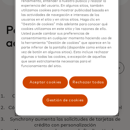
rendimiento, entender a nuestro público y realzar la
experiencia del usuario. En algunos sitios, también
utilizamos cookies para mostrar publicidad basada en
las actividades de navegación e intereses de los
usuarios en el sitio y en otros sitios. Haga clic en
“Gestión de cookies” más adelante para conocer qué
Perspectivas
cookies utilizamos en este sitio y las razones de ello.
Usted puede cambiar sus preferencias de
consentimiento en cualquier momento haciendo uso de
accionables
la herramienta “Gestión de cookies” que aparece en la
parte inferior de la pantalla (disponible como enlace en
vez de botón en algunos sitios). Esto incluye rechazar
algunas o todas las cookies, a excepción de aquellas
que sean estrictamente necesarias para el
funcionamiento del sitio.
Aceptar cookies
Rechazar todas
INCLUSIÓN
Cómo una fintech aumentó las activaciones de
Forjar un camino hacia remesas
Más información
Gestión de cookies
cuentas en un 118 %
digitales inclusivas y asequibles
Cómo AIK Banka encontró un posible aumento del
30 % en el volumen de transacciones
Synchrony aumenta las solicitudes de tarjetas de
crédito con personalización