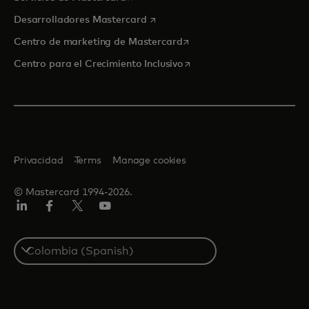
se abre en una pestaña nueva
Desarrolladores Mastercard
se abre en una pestaña nu
Centro de marketing de Mastercard
se abre en una pestaña nu
Centro para el Crecimiento Inclusivo
Privacidad
Terms
Manage cookies
© Mastercard 1994-2026.
LinkedIn
Facebook
Twitter/X
YouTube
Select
a
country