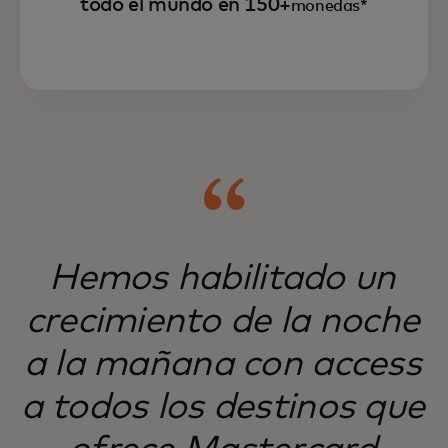
todo el mundo en 150+
monedas*
Mastercard Move atiende a mercados de
difícil acceso, sirviendo a empresas y
personas de todo el mundo.
Hemos habilitado un
crecimiento de la noche
a la mañana con access
a todos los destinos que