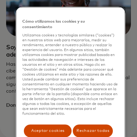
Cómo utilizamos las cookies y su
consentimiento
Utilizamos cookies y tecnologías similares (“cookies”)
en nuestros sitios web para mejorarlos, medir su
rendimiento, entender a nuestro público y realzar la
Soy un experto que busca estar un paso
experiencia del usuario. En algunos sitios, también
adelante
utilizamos cookies para mostrar publicidad basada en
las actividades de navegación e intereses de los
Has establecido las mejores prácticas de
usuarios en el sitio y en otros sitios. Haga clic en
“Gestión de cookies” más adelante para conocer qué
ciberseguridad, pero los riesgos en constante
cookies utilizamos en este sitio y las razones de ello.
cambio significan llevar los protocolos de defensa al
Usted puede cambiar sus preferencias de
siguiente nivel. Hacer de Mastercard un socio de
consentimiento en cualquier momento haciendo uso de
la herramienta “Gestión de cookies” que aparece en la
confianza puede ayudarte a tener éxito.
parte inferior de la pantalla (disponible como enlace en
vez de botón en algunos sitios). Esto incluye rechazar
algunas o todas las cookies, a excepción de aquellas
Domina tu seguridad
que sean estrictamente necesarias para el
funcionamiento del sitio.
Aceptar cookies
Rechazar todas