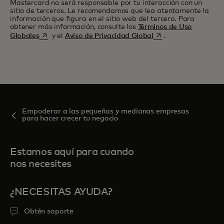
Mastercard no será responsable por tu interacción con un
sitio de terceros. Le recomendamos que lea atentamente la
información que figura en el sitio web del tercero. Para
obtener más información, consulte los
Términos de Uso
se abre en una pestaña nueva
se abre en una pesta
Globales
y el
Aviso de Privacidad Global
.
Empoderar a las pequeñas y medianas empresas
para hacer crecer tu negocio
Estamos aquí para cuando
nos necesites
¿NECESITAS AYUDA?
Obtén soporte