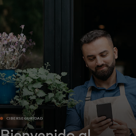
Para ti
Para empresas
Para el mundo
Para innovadores
Noticias y tendencias
CIBERSEGURIDAD
Bienvenido al