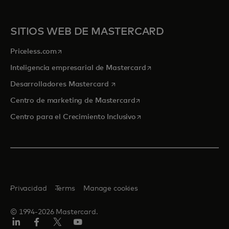
SITIOS WEB DE MASTERCARD
se abre en una pestaña nueva
Priceless.com
se abre en una pestaña
Inteligencia empresarial de Mastercard
se abre en una pestaña nueva
Desarrolladores Mastercard
se abre en una pestaña nu
Centro de marketing de Mastercard
se abre en una pestaña nu
Centro para el Crecimiento Inclusivo
Privacidad
Terms
Manage cookies
© 1994-2026 Mastercard.