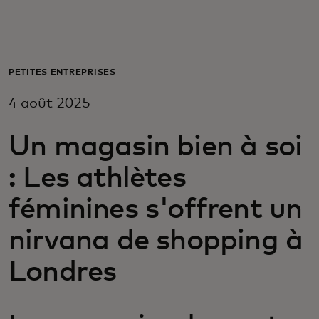
Pour vous
Pour l’entreprise
PETITES ENTREPRISES
4 août 2025
Pour le monde
Un magasin bien à soi
Pour les innovateurs
: Les athlètes
féminines s'offrent un
Actualités et tendances
nirvana de shopping à
Londres