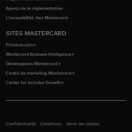
Aperçu de la réglementation
L'accessibilité chez Mastercard
SITES MASTERCARD
s’ouvre dans un nouvel onglet
Priceless.com
s’ouvre dans un nouvel onglet
Mastercard Business Intelligence
s’ouvre dans un nouvel onglet
Développeurs Mastercard
s’ouvre dans un nouvel onglet
Centre de marketing Mastercard
s’ouvre dans un nouvel onglet
Center for Inclusive Growth
Confidentialité
Conditions
Gérer les cookies