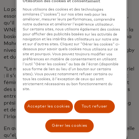
Utilisation des cookies et consentement
La participation des femmes au sport est en plein
Nous utilisons des cookies et des technologies
similaires ("cookies") sur nos sites web pour les
essor et l'intérêt des supporters ne cesse de croître,
améliorer, mesurer leurs performances, comprendre
qu'il s'agisse de l'audience record des matchs de la
notre audience et améliorer l'expérience utilisateur.
WNBA, de l'éclosion de stars individuelles telles que la
Sur certains sites, nous utilisons également des cookies
pour afficher des publicités basées sur les activités de
basketteuse Caitlin Clark et la joueuse de rugby Ilona
navigation et les intérêts des utilisateurs sur notre site
Maher ou de l'expansion des ligues féminines au
et sur d'autres sites. Cliquez sur "Gérer les cookies" ci-
dessous pour savoir quels cookies nous utilisons sur ce
niveau mondial dans les domaines du cricket, du rugby
site et pourquoi. Vous pouvez toujours modifier vos
et du volley-ball.
préférences en matière de consentement en utilisant
l'outil "Gérer les cookies" au bas de l'écran (disponible
"Le magasin ne se contente pas de vendre du matériel
sous forme de lien au lieu d'un bouton sur certains
sites). Vous pouvez notamment refuser certains ou
: il s'agit de créer une communauté autour du sport
tous les cookies, à l'exception de ceux qui sont
féminin, de défendre l'enthousiasme des athlètes et
strictement nécessaires au bon fonctionnement du
des supporters et de créer des opportunités pour les
site.
entrepreneurs", explique Charlie Carrington, vice-
président senior de Mastercard chargé du marketing
Accepter les cookies
Tout refuser
et de la communication pour le Royaume-Uni et
l'Irlande.
Gérer les cookies
En avril, l'équipe de Youngson a reçu la bonne nouvelle
qu'elle avait gagné, battant plus de 1 000 autres