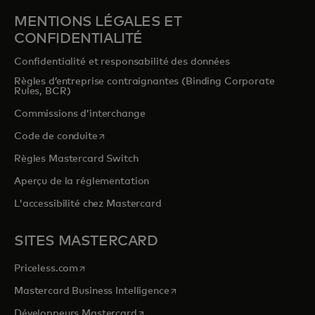
MENTIONS LÉGALES ET
CONFIDENTIALITÉ
Confidentialité et responsabilité des données
Règles d’entreprise contraignantes (Binding Corporate
Rules, BCR)
Commissions d’interchange
s’ouvre dans un nouvel onglet
Code de conduite
Règles Mastercard Switch
Aperçu de la réglementation
L'accessibilité chez Mastercard
SITES MASTERCARD
s’ouvre dans un nouvel onglet
Priceless.com
s’ouvre dans un nouvel onglet
Mastercard Business Intelligence
s’ouvre dans un nouvel onglet
Développeurs Mastercard