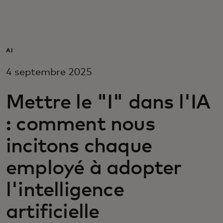
Pour vous
Pour l’entreprise
AI
4 septembre 2025
Pour le monde
Mettre le "I" dans l'IA
Pour les innovateurs
: comment nous
incitons chaque
Actualités et tendances
employé à adopter
l'intelligence
artificielle