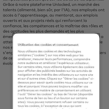
Grâce à notre plateforme Unlocked, un marché des
talents (alimenté, bien sûr, par l'IA), nos employés ont
accès à l'apprentissage, au mentorat, aux emplois
ouverts et aux projets réels qui renforcent la
confiance, les compétences et la maîtrise des rôles et
des aptitudes les plus demandés et les plus
émergents, comme l'IA. Ce trimestre, la plateforme a
atteint 1 million d'heures de projet. À ce jour, 93% de
Utilisation des cookies et consentement
nos employés sont inscrits, et une moyenne de 42%
Nous utilisons des cookies et des technologies
s'engagent sur la plateforme chaque mois - et un tiers
similaires ("cookies") sur nos sites web pour les
de ceux qui se sont engagés ont vu leur carrière
améliorer, mesurer leurs performances, comprendre
évoluer.
notre audience et améliorer l'expérience utilisateur.
Sur certains sites, nous utilisons également des cookies
pour afficher des publicités basées sur les activités de
navigation et les intérêts des utilisateurs sur notre site
et sur d'autres sites. Cliquez sur "Gérer les cookies" ci-
dessous pour savoir quels cookies nous utilisons sur ce
site et pourquoi. Vous pouvez toujours modifier vos
préférences en matière de consentement en utilisant
l'outil "Gérer les cookies" au bas de l'écran (disponible
sous forme de lien au lieu d'un bouton sur certains
En réalité, l'IA sert d'amplificateur
sites). Vous pouvez notamment refuser certains ou
tous les cookies, à l'exception de ceux qui sont
aux capacités humaines : l'humilité,