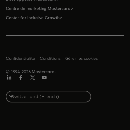
s’ouvre dans un nouvel onglet
Centre de marketing Mastercard
s’ouvre dans un nouvel onglet
Center for Inclusive Growth
Confidentialité
Conditions
Gérer les cookies
© 1994-2026 Mastercard.
LinkedIn
Facebook
Twitter/X
YouTube
Select
a
country