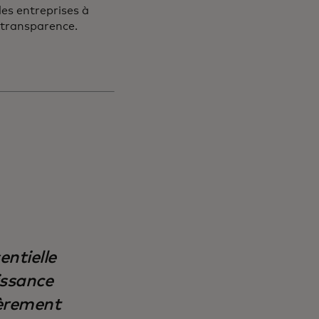
es entreprises à
e transparence.
ntielle
issance
ièrement