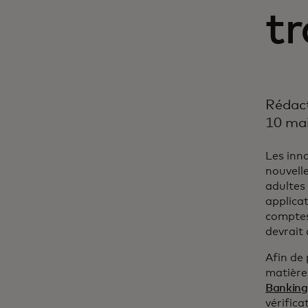
t
Rédact
10 ma
Les inn
nouvell
adultes
applica
comptes
devrait
Afin de 
matière
Banking
vérifica