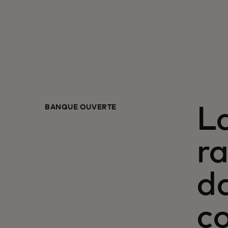
BANQUE OUVERTE
La
ra
d
c