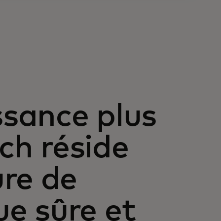
ssance plus
ech réside
re de
e sûre et