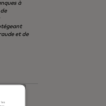
banques à
 de
rotégeant
raude et de
 les