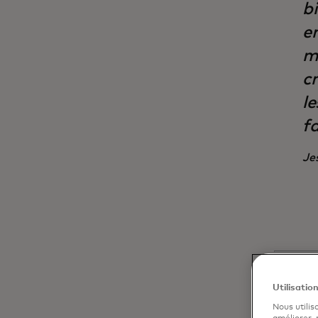
bi
e
m
c
l
fa
Je
Utilisatio
Nous utilis