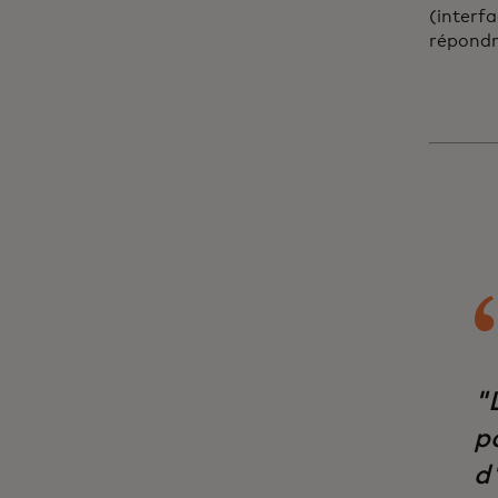
(interf
répondre
"
po
d