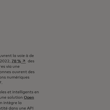
vrent la voie à de
s’ouvre dans un nouvel onglet
 2022,
78 %
des
res via une
sonnes ouvrent des
tions numériques
 un nouvel onglet
7.
les et intelligents en
 une solution
Open
vel onglet
n intègre la
ntité dans une API