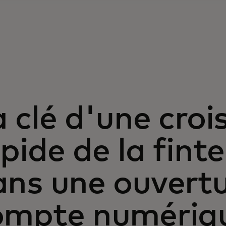
 clé d'une croi
pide de la fint
ans une ouvertu
ompte numériqu