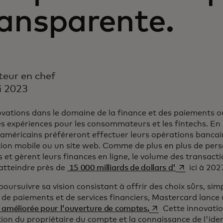
ransparente.
eur en chef
i 2023
ovations dans le domaine de la finance et des paiements ou
es expériences pour les consommateurs et les fintechs. En
 américains préféreront effectuer leurs opérations bancai
tion mobile ou un site web. Comme de plus en plus de per
 et gèrent leurs finances en ligne, le volume des transac
s’ouvre dans
 atteindre près de
15 000 milliards de dollars d'
ici à 202
poursuivre sa vision consistant à offrir des choix sûrs, simp
 de paiements et de services financiers, Mastercard lance
s’ouvre dans un nou
 améliorée pour l'ouverture de comptes.
Cette innovatio
tion du propriétaire du compte et la connaissance de l'ide