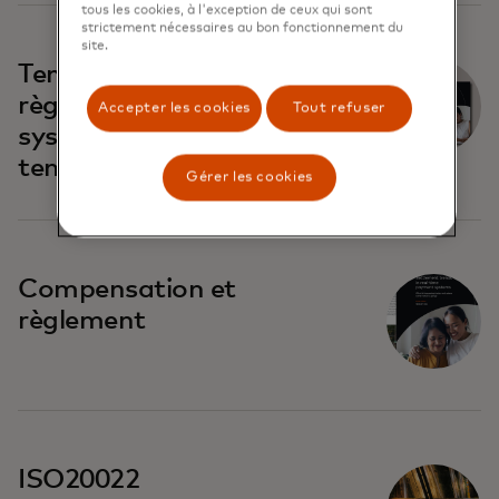
tous les cookies, à l'exception de ceux qui sont
strictement nécessaires au bon fonctionnement du
site.
Tendances en matière de
règlement dans les
Accepter les cookies
Tout refuser
systèmes de paiement en
temps réel
Gérer les cookies
Compensation et
règlement
ISO20022