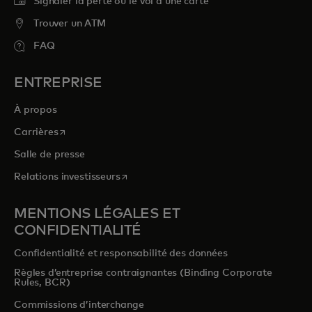
Signaler la perte ou le vol d’une carte
Trouver un ATM
FAQ
ENTREPRISE
À propos
s’ouvre dans un nouvel onglet
Carrières
Salle de presse
s’ouvre dans un nouvel onglet
Relations investisseurs
MENTIONS LÉGALES ET
CONFIDENTIALITÉ
Confidentialité et responsabilité des données
Règles d’entreprise contraignantes (Binding Corporate
Rules, BCR)
Commissions d’interchange