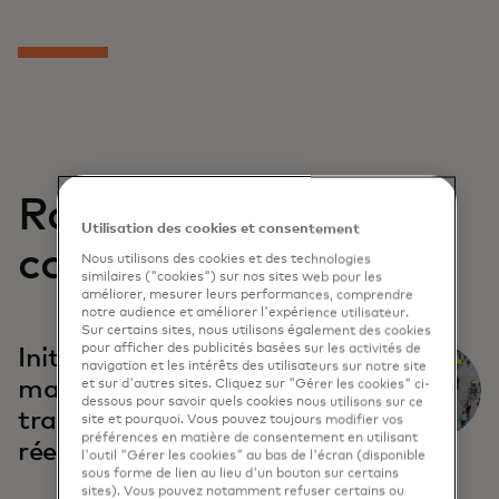
Rapports
Utilisation des cookies et consentement
connexes
Nous utilisons des cookies et des technologies
similaires ("cookies") sur nos sites web pour les
améliorer, mesurer leurs performances, comprendre
notre audience et améliorer l'expérience utilisateur.
Sur certains sites, nous utilisons également des cookies
pour afficher des publicités basées sur les activités de
Initiatives du marché en
navigation et les intérêts des utilisateurs sur notre site
matière de paiements
et sur d'autres sites. Cliquez sur "Gérer les cookies" ci-
dessous pour savoir quels cookies nous utilisons sur ce
transfrontaliers en temps
site et pourquoi. Vous pouvez toujours modifier vos
préférences en matière de consentement en utilisant
réel
l'outil "Gérer les cookies" au bas de l'écran (disponible
sous forme de lien au lieu d'un bouton sur certains
sites). Vous pouvez notamment refuser certains ou