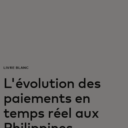
Pour vous
Pour l’entreprise
Pour le monde
Pour les innovateurs
LIVRE BLANC
L'évolution des
Actualités et tendances
paiements en
temps réel aux