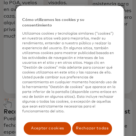
la PGA, vuelos
visados.
asistencia para
en aviones de
También pueden
atender razones
caza, safaris y
brindarle
médicas y dinero
Cómo utilizamos las cookies y su
alquiler de islas
información
en efectivo por
consentimiento
privadas, entre
sobre tours,
gastos
Utilizamos cookies y tecnologías similares (“cookies”)
muchas más.
entretenimiento,
hospitalarios.
en nuestros sitios web para mejorarlos, medir su
deportes, ferias
rendimiento, entender a nuestro público y realzar la
experiencia del usuario. En algunos sitios, también
y exhibiciones;
utilizamos cookies para mostrar publicidad basada en
así como
las actividades de navegación e intereses de los
recomendaciones
usuarios en el sitio y en otros sitios. Haga clic en
“Gestión de cookies” más adelante para conocer qué
de restaurantes
cookies utilizamos en este sitio y las razones de ello.
en todo el
Usted puede cambiar sus preferencias de
consentimiento en cualquier momento haciendo uso de
mundo.‎
Más
la herramienta “Gestión de cookies” que aparece en la
parte inferior de la pantalla (disponible como enlace en
información
vez de botón en algunos sitios). Esto incluye rechazar
algunas o todas las cookies, a excepción de aquellas
que sean estrictamente necesarias para el
Recordatorios
Protección de
MasterAssist
funcionamiento del sitio.
equipaje
Black
Puedes registrar
fechas
La protección de
Planee su viaje
Aceptar cookies
Rechazar todas
especiales,
equipaje
tranquilo,