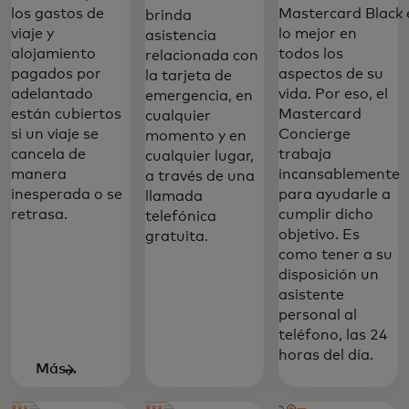
los gastos de
Mastercard Black 
brinda
viaje y
lo mejor en
asistencia
alojamiento
todos los
relacionada con
pagados por
aspectos de su
la tarjeta de
adelantado
vida. Por eso, el
emergencia, en
están cubiertos
Mastercard
cualquier
si un viaje se
Concierge
momento y en
cancela de
trabaja
cualquier lugar,
manera
incansablemente
a través de una
inesperada o se
para ayudarle a
llamada
retrasa.‎
cumplir dicho
telefónica
objetivo. Es
gratuita.
como tener a su
disposición un
asistente
personal al
teléfono, las 24
horas del día.
Más
Los beneficios de la tarjeta de crédito
información