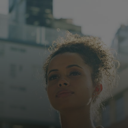
Para ti
Para empresas
Para el mundo
Para innovadores
Noticias y tendencias