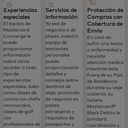
Mastercard Black se integran
perfectamente con su estilo de vida, ya
Experiencias
Servicios de
Protección de
sea en casa o de viaje.
especiales
Información
Compras con
Cobertura de
El equipo de
Ya sea de
Mastercard
negocios o de
Envío‎
Concierge le
placer, nuestro
En caso de
puede
equipo de
sufrir una lesión
proporcionar
asistentes
o enfermedad y
información
personales
necesite
sobre cómo
puede
atención medica
acceder a todo
proporcionarle
mientras esta
tipo de
detalles y
fuera de su País
experiencias
consejos sobre
de Residencia
especiales, tales
destinos de
durante su viaje
como clases de
viaje, protocolo
cubierto, su
cocina con chefs
de negocios en
tarjeta
reconocidos,
países
Mastercard®
clases de golf
extranjeros y
Black Debito le
con
requisitos de
brindará
profesionales de
pasaportes y
coordinación y