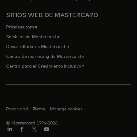
SITIOS WEB DE MASTERCARD
se abre en una pestaña nueva
Priceless.com
se abre en una pestaña nueva
Servicios de Mastercard
se abre en una pestaña nueva
Desarrolladores Mastercard
se abre en una pestaña nu
Centro de marketing de Mastercard
se abre en una pestaña nu
Centro para el Crecimiento Inclusivo
Privacidad
Terms
Manage cookies
© Mastercard 1994-2026.
LinkedIn
Facebook
Twitter/X
YouTube