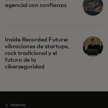
agencial con confianza
se abre en una pestaña nueva
Inside Recorded Future:
vibraciones de startups,
rock tradicional y el
futuro de la
ciberseguridad
Historias