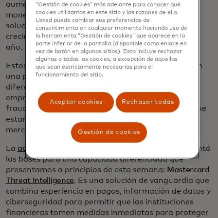
aumentaron un 12%, o un 10% sobre una base de
“Gestión de cookies” más adelante para conocer qué
cookies utilizamos en este sitio y las razones de ello.
moneda neutral, mientras que los servicios y
Usted puede cambiar sus preferencias de
soluciones de valor agregado generaron un
consentimiento en cualquier momento haciendo uso de
crecimiento de los ingresos netos del 25% año tras
la herramienta “Gestión de cookies” que aparece en la
parte inferior de la pantalla (disponible como enlace en
año, o un 22% sobre una base de moneda neutral.
vez de botón en algunos sitios). Esto incluye rechazar
algunas o todas las cookies, a excepción de aquellas
Estos servicios no son nuevos para Mastercard. Son
que sean estrictamente necesarias para el
funcionamiento del sitio.
una parte fundamental del negocio y ayudan a
diferenciar el valor que ofrecemos en inteligencia
empresarial, análisis, seguridad y prevención del
Aceptar cookies
Rechazar todas
fraude. Echemos un vistazo a algunas formas en que
estamos innovando para hacer crecer nuestro
mercado objetivo.
Gestión de cookies
La
adquisición de Recorded Future
el año pasado sentó
las bases para una capacidad diferenciada que
presentamos a principios de esta semana:
Mastercard
Threat Intelligence
. Es una solución de vanguardia que
combina experiencia en pagos, información de datos y
ciberseguridad para permitir que las instituciones
financieras tomen medidas inmediatas para proteger