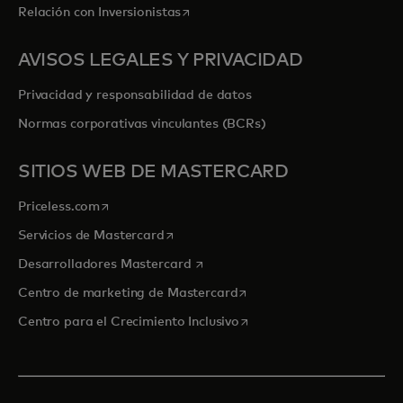
se abre en una pestaña nueva
Relación con Inversionistas
AVISOS LEGALES Y PRIVACIDAD
Privacidad y responsabilidad de datos
Normas corporativas vinculantes (BCRs)
SITIOS WEB DE MASTERCARD
se abre en una pestaña nueva
Priceless.com
se abre en una pestaña nueva
Servicios de Mastercard
se abre en una pestaña nueva
Desarrolladores Mastercard
se abre en una pestaña nu
Centro de marketing de Mastercard
se abre en una pestaña nu
Centro para el Crecimiento Inclusivo