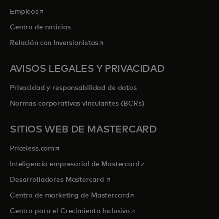
se abre en una pestaña nueva
Empleos
Centro de noticias
se abre en una pestaña nueva
Relación con Inversionistas
AVISOS LEGALES Y PRIVACIDAD
Privacidad y responsabilidad de datos
Normas corporativas vinculantes (BCRs)
SITIOS WEB DE MASTERCARD
se abre en una pestaña nueva
Priceless.com
se abre en una pestaña
Inteligencia empresarial de Mastercard
se abre en una pestaña nueva
Desarrolladores Mastercard
se abre en una pestaña nu
Centro de marketing de Mastercard
se abre en una pestaña nu
Centro para el Crecimiento Inclusivo