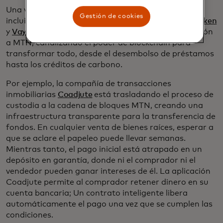
Una variedad de desarrolladores de aplicaciones,
Gestión de cookies
incluidos
Coala Pay,
Inveniam
,
Fresh Supply Co.
,
Senken
y
Vayana
, entre otros, ya están dirigiendo su atención
a MTN, canalizando el poder de blockchain para
transformar todo, desde el desembolso de préstamos
hasta los créditos de carbono.
Por ejemplo, la compañía de transacciones
inmobiliarias
Coadjute
está trasladando el proceso de
custodia a la cadena de bloques MTN, creando una
infraestructura transparente para la transferencia de
fondos. En cualquier venta de bienes raíces, esperar a
que se aclare el papeleo puede llevar semanas.
Mientras tanto, el pago inicial está atrapado en un
depósito en garantía, donde ni el comprador ni el
vendedor pueden ganar intereses de él. La aplicación
Coadjute permite al comprador retener dinero en su
cuenta bancaria; Un contrato inteligente libera
automáticamente el pago una vez que se cumplen las
condiciones.