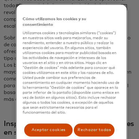
todo el potencial de la tecnología blockchain y
revolucionar los pagos transfronterizos y entre
compañías, creemos que debe ser segura, fiable y
Cómo utilizamos las cookies y su
consentimiento
escalable.
Utilizamos cookies y tecnologías similares (“cookies”)
Sobre la base de años de experiencia en el desarrollo
en nuestros sitios web para mejorarlos, medir su
rendimiento, entender a nuestro público y realzar la
de capacidades de red para bancos, estamos
experiencia del usuario. En algunos sitios, también
ofreciendo formas sencillas para que apliquen este
utilizamos cookies para mostrar publicidad basada en
tipo de programabilidad a los depósitos bancarios.
las actividades de navegación e intereses de los
usuarios en el sitio y en otros sitios. Haga clic en
Los bancos no necesitan ejecutar un nuevo libro
“Gestión de cookies” más adelante para conocer qué
mayor de blockchain para participar en MTN; pueden
cookies utilizamos en este sitio y las razones de ello.
Usted puede cambiar sus preferencias de
comenzar con interfaces existentes, como tarjetas,
consentimiento en cualquier momento haciendo uso de
para casos de uso simples y pueden actualizar a API
la herramienta “Gestión de cookies” que aparece en la
basadas en estándares para impulsar casos de uso
parte inferior de la pantalla (disponible como enlace en
vez de botón en algunos sitios). Esto incluye rechazar
más complejos.
algunas o todas las cookies, a excepción de aquellas
que sean estrictamente necesarias para el
funcionamiento del sitio.
Inspirando las próximas innovaciones
Aceptar cookies
Rechazar todas
en servicios financieros