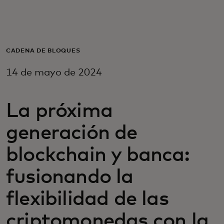
Para ti
Para empresas
CADENA DE BLOQUES
14 de mayo de 2024
Para el mundo
La próxima
Para innovadores
generación de
Noticias y tendencias
blockchain y banca:
fusionando la
flexibilidad de las
criptomonedas con la