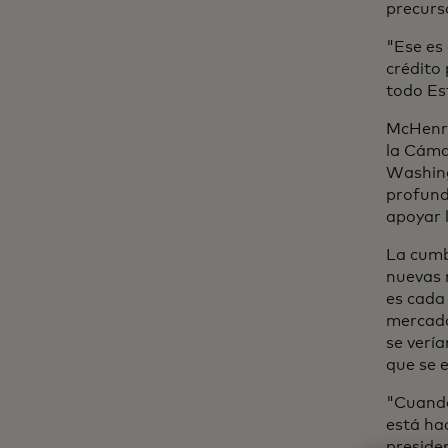
precurs
"Ese es 
crédito 
todo Es
McHenry
la Cáma
Washing
profund
apoyar l
La cumb
nuevas 
es cada
mercado
se vería
que se 
"Cuando 
está hac
preside