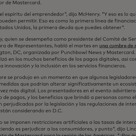
or de Mastercard.
el espíritu del emprendedor", dijo McHenry. "Y eso es lo qu
pueden permitir. Eso es como la primera línea de financiac
tados Unidos, la primera deuda que puedes obtener".
, quien se desempeña como presidente del Comité de Serv
ra de Representantes, habló el martes en
una cumbre de 
ton, DC, organizada por Punchbowl News y Mastercard. 
izó en los muchos beneficios de los pagos digitales, así c
a innovación y la inclusión en los servicios financieros.
re se produjo en un momento en que algunos legisladore
medidas que podrían alterar significativamente un ecosi
 vez más digital. Los presentadores en el evento advirtier
 de pagos, y los beneficios que brindó a personas como e
n perjudicados por la legislación y las regulaciones de in
están considerando en D.C.
se imponen restricciones artificiales a las tasas de inter
iendo es perjudicar a los consumidores, y punto", dijo Lind
nta de Mastercard para la región de las Américas. "¿Por q