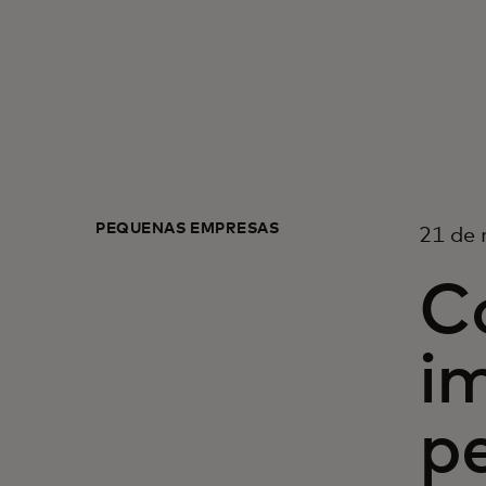
PEQUEÑAS EMPRESAS
21 de
C
im
p