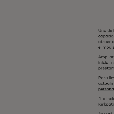
Uno de l
capacida
atraer 
e impul
Ampliar
iniciar 
préstam
Para ll
actualm
persona
"La incl
Kirkpat