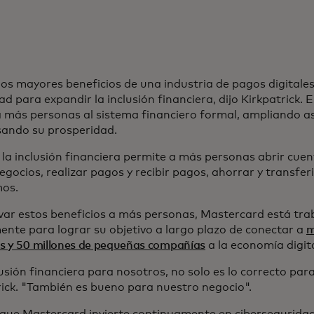
os mayores beneficios de una industria de pagos digitales
d para expandir la inclusión financiera, dijo Kirkpatrick. 
a más personas al sistema financiero formal, ampliando a
sando su prosperidad.
 la inclusión financiera permite a más personas abrir cuen
negocios, realizar pagos y recibir pagos, ahorrar y transfer
os.
evar estos beneficios a más personas, Mastercard está tr
ente para lograr su objetivo a largo plazo de conectar a
m
s y 50 millones de pequeñas compañías
a la economía digit
usión financiera para nosotros, no solo es lo correcto para 
rick. "También es bueno para nuestro negocio".