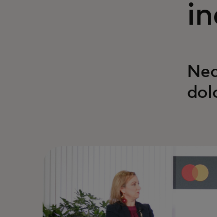
in
Neq
dol