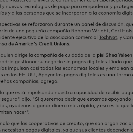
que Mastercard invierte continuamente en ciberseguridad,
ial y nuevas tecnologías de pago para empoderar y protege
as y a las personas que se incorporan a la economía digit
spectivas se reforzaron durante un panel de discusión, que
aria de una pequeña compañía Rahama Wright, Carl Hols
idente ejecutivo de la asociación comercial
TechNet
, y Car
ensa
de America's Credit Unions
.
 quien dirige la compañía de cuidado de la
piel Shea Yeleen
podría gestionar su negocio sin pagos digitales. Dado que
as impulsan casi todas las economías locales y emplean a
s en los EE. UU., Apoyar los pagos digitales es una forma 
ueñas compañías, agregó.
 lo que está impulsando nuestra capacidad de recibir pag
y segura", dijo. "Si queremos decir que estamos apoyando
as, ayúdenos a ganar dinero más rápido, y eso es lo que l
miten hacer".
aló que las cooperativas de crédito, que son organizacione
 necesitan pagos digitales, ya que sus clientes dependen d