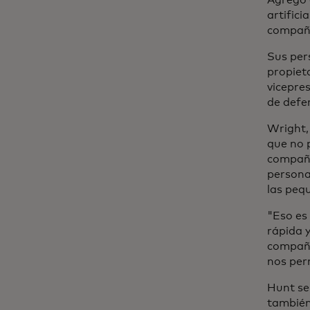
Agregó 
artific
compañí
Sus per
propiet
vicepres
de def
Wright,
que no 
compañí
persona
las peq
"Eso es
rápida 
compañí
nos per
Hunt señ
también