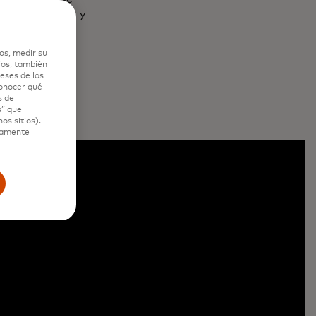
ra el fraude... y
os, medir su
ios, también
eses de los
conocer qué
s de
s” que
os sitios).
ctamente