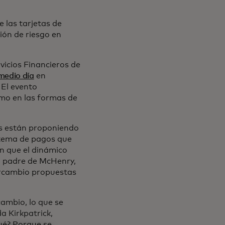
e las tarjetas de
ión de riesgo en
icios Financieros de
medio día
en
El evento
omo en las formas de
s están proponiendo
stema de pagos que
on que el dinámico
l padre de McHenry,
tercambio propuestas
cambio, lo que se
a Kirkpatrick,
ué? Porque se