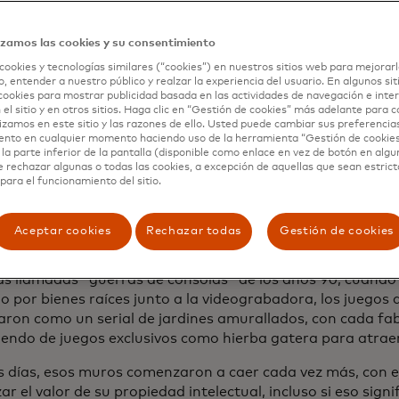
izamos las cookies y su consentimiento
cookies y tecnologías similares (“cookies”) en nuestros sitios web para mejorarl
, entender a nuestro público y realzar la experiencia del usuario. En algunos sit
cookies para mostrar publicidad basada en las actividades de navegación e inter
 el sitio y en otros sitios. Haga clic en “Gestión de cookies” más adelante para 
lizamos en este sitio y las razones de ello. Usted puede cambiar sus preferencia
 millones de personas disfrutan relajar jugando a juegos d
ento en cualquier momento haciendo uso de la herramienta “Gestión de cookie
do el dedo por la pantalla de un teléfono inteligente para
la parte inferior de la pantalla (disponible como enlace en vez de botón en algun
os, entrando en un mundo abierto en una consola o pone
e rechazar algunas o todas las cookies, a excepción de aquellas que sean estri
para el funcionamiento del sitio.
r en una experiencia de realidad virtual de vanguardia. S
es, la industria de los juegos de video dista mucho de esta
 sísmicos que transforman la forma en que se crean, se la
Aceptar cookies
Rechazar todas
Gestión de cookies
os.
as llamadas "guerras de consolas" de los años 90, cuando
o por bienes raíces junto a la videograbadora, los juegos
aron como un serial de jardines amurallados, con cada fa
endo de juegos exclusivos como hierba gatera para atraer 
s días, esos muros comenzaron a caer cada vez más, con e
r el valor de su propiedad intelectual, incluso si eso sign