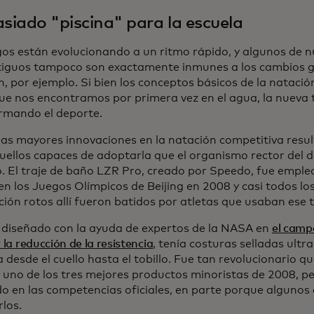
iado "piscina" para la escuela
gos están evolucionando a un ritmo rápido, y algunos de 
iguos tampoco son exactamente inmunes a los cambios g
n, por ejemplo. Si bien los conceptos básicos de la nataci
ue nos encontramos por primera vez en el agua, la nueva 
rmando el deporte.
las mayores innovaciones en la natación competitiva resul
uellos capaces de adoptarla que el organismo rector del d
ó. El traje de baño LZR Pro, creado por Speedo, fue emple
 en los Juegos Olímpicos de Beijing en 2008 y casi todos l
ión rotos allí fueron batidos por atletas que usaban ese t
e, diseñado con la ayuda de expertos de la NASA en
el camp
y la reducción de la resistencia
, tenía costuras selladas ult
 desde el cuello hasta el tobillo. Fue tan revolucionario qu
uno de los tres mejores productos minoristas de 2008, pe
do en las competencias oficiales, en parte porque algunos
los.