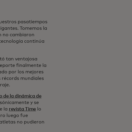
nuestros pasatiempos
igantes. Tomemos la
ón no cambiaron
tecnología continúa
tó tan ventajosa
eporte finalmente la
ado por los mejores
os récords mundiales
raje.
o de la dinámica de
rasónicamente y se
e la
revista Time
lo
ro luego fue
 atletas no pudieron