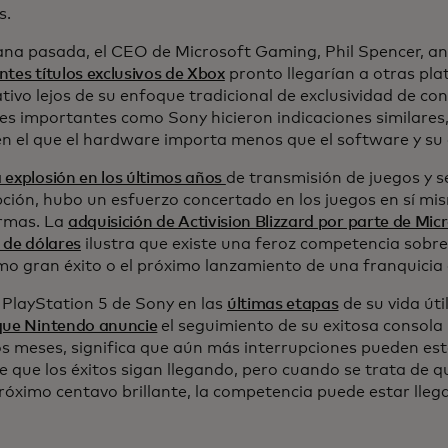
s.
na pasada, el CEO de Microsoft Gaming, Phil Spencer, a
tes títulos exclusivos de Xbox
pronto llegarían a otras pl
ativo lejos de su enfoque tradicional de exclusividad de co
es importantes como Sony hicieron indicaciones similare
en el que el hardware importa menos que el software y su 
 explosión en los últimos años
de transmisión de juegos y s
pción, hubo un esfuerzo concertado en los juegos en sí mis
rmas. La
adquisición de Activision Blizzard por parte de Mic
 de dólares
ilustra que existe una feroz competencia sobr
imo gran éxito o el próximo lanzamiento de una franquicia
a PlayStation 5 de Sony en las
últimas etapas
de su vida úti
que Nintendo anuncie
el seguimiento de su exitosa consola
s meses, significa que aún más interrupciones pueden est
e que los éxitos sigan llegando, pero cuando se trata de q
róximo centavo brillante, la competencia puede estar llega