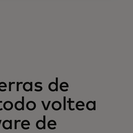
erras de
todo voltea
ware de