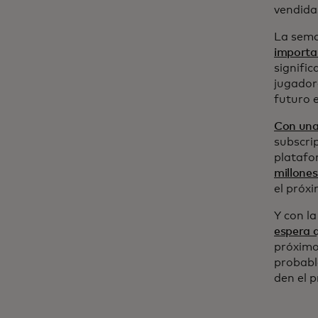
vendida
La sema
importan
signific
jugador
futuro 
Con una
subscri
platafo
millones
el próx
Y con l
espera 
próximo
probabl
den el p