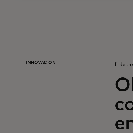
INNOVACIÓN
febrer
Ol
co
en