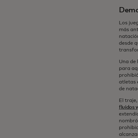
Demas
Los jue
más ant
natació
desde q
transfo
Una de 
para aq
prohibi
atletas
de natac
El traj
fluidos 
extendía
nombró 
prohibi
alcanzar