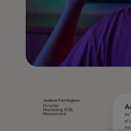
Joshua Farrington
Director
A
Marketing B2B,
Mastercard
In
el
in