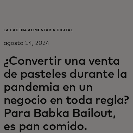
Para ti
Para empresas
LA CADENA ALIMENTARIA DIGITAL
agosto 14, 2024
Para el mundo
¿Convertir una venta
Para innovadores
de pasteles durante la
pandemia en un
Noticias y tendencias
negocio en toda regla?
Para Babka Bailout,
es pan comido.