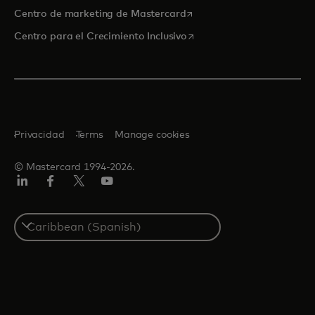
se abre en una pestaña nu
Centro de marketing de Mastercard
se abre en una pestaña nu
Centro para el Crecimiento Inclusivo
Privacidad
Terms
Manage cookies
© Mastercard 1994-2026.
LinkedIn
Facebook
Twitter/X
YouTube
Select
a
country