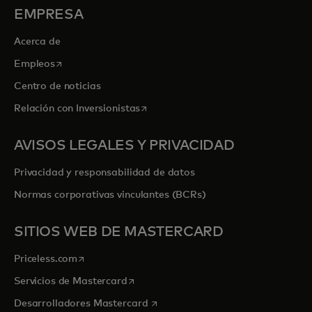
EMPRESA
Acerca de
se abre en una pestaña nueva
Empleos
Centro de noticias
se abre en una pestaña nueva
Relación con Inversionistas
AVISOS LEGALES Y PRIVACIDAD
Privacidad y responsabilidad de datos
Normas corporativas vinculantes (BCRs)
SITIOS WEB DE MASTERCARD
se abre en una pestaña nueva
Priceless.com
se abre en una pestaña nueva
Servicios de Mastercard
se abre en una pestaña nueva
Desarrolladores Mastercard