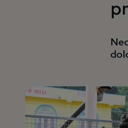
pr
Neq
dol