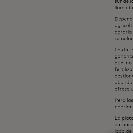
sur de l
llamado
Dependi
agricul
agraria
remolac
Los int
ganancia
aún, no 
fertili
gestion
abandon
ofrece u
Pero la
podrían
La plat
entonce
lado de