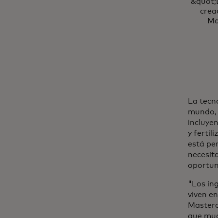
&quot;
crea
Ma
La tecno
mundo, 
incluye
y fertil
está per
necesita
oportuni
"Los in
viven e
Masterc
que muc