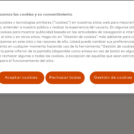
ades agrícolas.
izamos las cookies y su consentimiento
ss conecta directamente a los agricultores con los compr
ándolos para negociar el mejor precio para sus productos. 
cookies y tecnologías similares (“cookies”) en nuestros sitios web para mejorarl
, entender a nuestro público y realzar la experiencia del usuario. En algunos sit
rma, los agricultores también pueden acceder a productos
cookies para mostrar publicidad basada en las actividades de navegación e inter
 como fertilizantes, y consultar información agrícola, co
 el sitio y en otros sitios. Haga clic en “Gestión de cookies” más adelante para 
lizamos en este sitio y las razones de ello. Usted puede cambiar sus preferencia
lógicos y consejos sobre el control de plagas, además de r
ento en cualquier momento haciendo uso de la herramienta “Gestión de cookie
ente. Un registro digital de sus transacciones significa q
la parte inferior de la pantalla (disponible como enlace en vez de botón en algun
l financiero validado que necesitan para aplicar préstamo
e rechazar algunas o todas las cookies, a excepción de aquellas que sean estri
para el funcionamiento del sitio.
recer sus negocios. Y los compradores pueden obtener su
más eficiente.
Aceptar cookies
Rechazar todas
Gestión de cookies
s una gran revolución", dice Saravanan, "y un beneficio pa
ores".