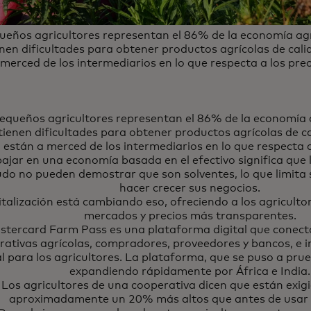
ueños agricultores representan el 86% de la economía agra
enen dificultades para obtener productos agrícolas de cali
merced de los intermediarios en lo que respecta a los prec
equeños agricultores representan el 86% de la economía a
tienen dificultades para obtener productos agrícolas de c
están a merced de los intermediarios en lo que respecta a
ajar en una economía basada en el efectivo significa que l
do no pueden demostrar que son solventes, lo que limita
hacer crecer sus negocios.
italización está cambiando eso, ofreciendo a los agricult
mercados y precios más transparentes.
stercard Farm Pass es una plataforma digital que conecta
rativas agrícolas, compradores, proveedores y bancos, e i
l para los agricultores. La plataforma, que se puso a prue
expandiendo rápidamente por África e India.
Los agricultores de una cooperativa dicen que están exig
aproximadamente un 20% más altos que antes de usar