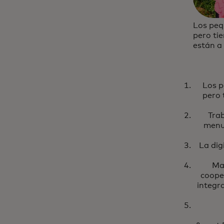
Los peq
pero ti
están a 
Los p
pero 
Trab
menu
La dig
Ma
coope
integra