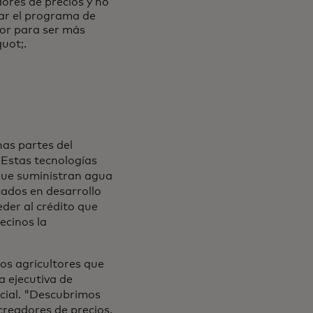
res de precios y no
ar el programa de
lor para ser más
uot;.
as partes del
 Estas tecnologías
que suministran agua
rcados en desarrollo
eder al crédito que
ecinos la
os agricultores que
a ejecutiva de
ocial. "Descubrimos
creadores de precios.