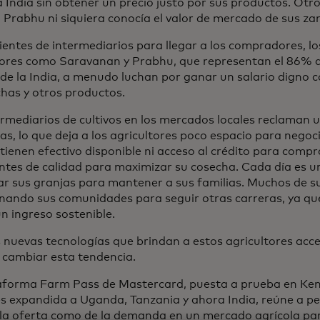
a India sin obtener un precio justo por sus productos. Otro
 Prabhu ni siquiera conocía el valor de mercado de sus za
entes de intermediarios para llegar a los compradores, l
tores como Saravanan y Prabhu, que representan el 86% 
 de la India, a menudo luchan por ganar un salario digno 
has y otros productos.
ermediarios de cultivos en los mercados locales reclaman 
s, lo que deja a los agricultores poco espacio para negoci
tienen efectivo disponible ni acceso al crédito para compr
zantes de calidad para maximizar su cosecha. Cada día es u
ar sus granjas para mantener a sus familias. Muchos de su
ando sus comunidades para seguir otras carreras, ya que 
n ingreso sostenible.
s nuevas tecnologías que brindan a estos agricultores acc
 cambiar esta tendencia.
aforma Farm Pass de Mastercard, puesta a prueba en Ken
s expandida a Uganda, Tanzania y ahora India, reúne a pe
 la oferta como de la demanda en un mercado agrícola par