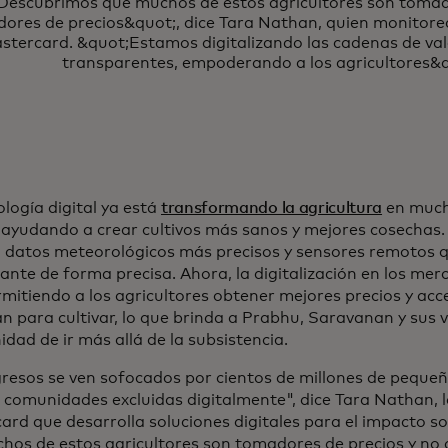
Descubrimos que muchos de estos agricultores son tomado
dores de precios&quot;, dice Tara Nathan, quien monitore
stercard. &quot;Estamos digitalizando las cadenas de va
transparentes, empoderando a los agricultores&q
logía digital ya está
transformando la agricultura
en much
ayudando a crear cultivos más sanos y mejores cosechas.
n datos meteorológicos más precisos y sensores remotos 
izante de forma precisa. Ahora, la digitalización en los me
mitiendo a los agricultores obtener mejores precios y acc
n para cultivar, lo que brinda a Prabhu, Saravanan y sus v
dad de ir más allá de la subsistencia.
gresos se ven sofocados por cientos de millones de pequeñ
n comunidades excluidas digitalmente", dice Tara Nathan, l
ard que desarrolla soluciones digitales para el impacto s
hos de estos agricultores son tomadores de precios y no 