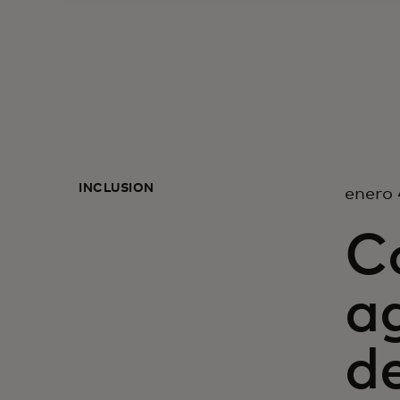
INCLUSIÓN
enero 
C
a
de