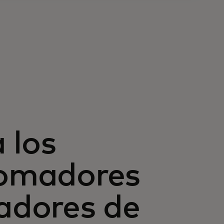
 los
tomadores
eadores de