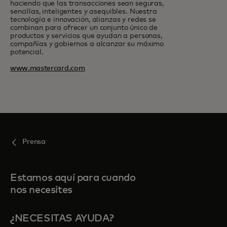
haciendo que las transacciones sean seguras,
sencillas, inteligentes y asequibles. Nuestra
tecnología e innovación, alianzas y redes se
combinan para ofrecer un conjunto único de
productos y servicios que ayudan a personas,
compañías y gobiernos a alcanzar su máximo
potencial.
www.mastercard.com
Prensa
Estamos aquí para cuando
nos necesites
¿NECESITAS AYUDA?