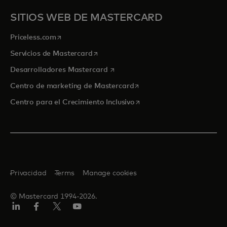
SITIOS WEB DE MASTERCARD
se abre en una pestaña nueva
Priceless.com
se abre en una pestaña nueva
Servicios de Mastercard
se abre en una pestaña nueva
Desarrolladores Mastercard
se abre en una pestaña nu
Centro de marketing de Mastercard
se abre en una pestaña nu
Centro para el Crecimiento Inclusivo
Privacidad
Terms
Manage cookies
© Mastercard 1994-2026.
LinkedIn
Facebook
Twitter/X
YouTube