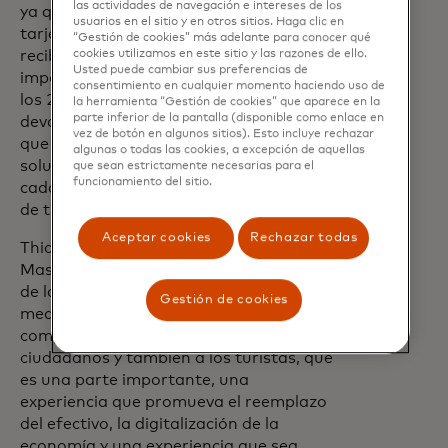
las actividades de navegación e intereses de los
ya que, por cada viaje pagado con su
usuarios en el sitio y en otros sitios. Haga clic en
tarjeta de débito y prepago, estos
“Gestión de cookies” más adelante para conocer qué
cookies utilizamos en este sitio y las razones de ello.
recibirán la devolución del 50% de la
Usted puede cambiar sus preferencias de
importación, pudiendo alcanzar hasta
consentimiento en cualquier momento haciendo uso de
los 20 mil pesos mensuales en
la herramienta “Gestión de cookies” que aparece en la
parte inferior de la pantalla (disponible como enlace en
devoluciones. Se trata de una iniciativa
vez de botón en algunos sitios). Esto incluye rechazar
que ofrece oportunidades de ahorro y
algunas o todas las cookies, a excepción de aquellas
soluciones tecnológicas para simplificar
que sean estrictamente necesarias para el
funcionamiento del sitio.
cada viaje, transformando la experiencia
de traslado en la vida diaria.
Aceptar cookies
Rechazar todas
Thiago Días, Country Manager de
Mastercard en Chile, invitó a los usuarios
de los colectivos a ocupar estos nuevos
Gestión de cookies
medios de pago. “Reforzando nuestro
compromiso de entregar a los
ciudadanos y también a los turistas, que
es una parte importante, una
experiencia que promueva el reemplazo
del efectivo, la digitalización de la
economía y una experiencia que sea