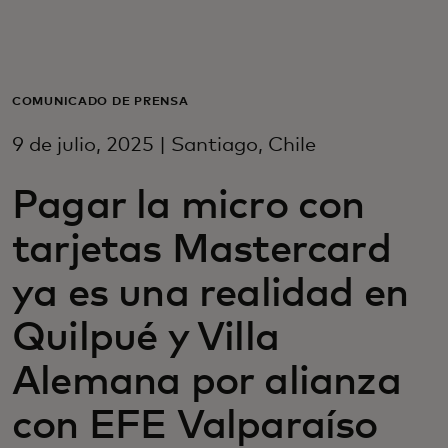
Para ti
Para empresas
COMUNICADO DE PRENSA
9 de julio, 2025 | Santiago, Chile
Para el mundo
Pagar la micro con
Para innovadores
tarjetas Mastercard
ya es una realidad en
Noticias y tendencias
Quilpué y Villa
Alemana por alianza
con EFE Valparaíso