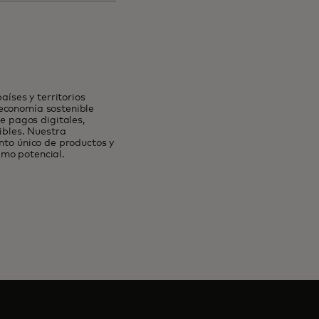
íses y territorios
 economía sostenible
 pagos digitales,
ibles. Nuestra
nto único de productos y
imo potencial.