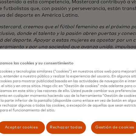
ostenido a esta competencia, Mastercard contribuyó a visi
e futbolistas que, con pasión y perseverancia, están tran
va del deporte en América Latina.
stercard, creemos que el fútbol femenino es el próximo 
lusivo, donde el talento y la pasión abren puertas y conec
á del deporte. Apoyar a estas mujeres es apostar por un c
ramiento y por una sociedad que avanza unida, impulsada
ldad.
", afirmó Camilo Mier, Country Manager de Masterca
izamos las cookies y su consentimiento
hace años, Mastercard acompaña la evolución del fútbol 
 No solo como patrocinador, sino como un verdadero aliad
cookies y tecnologías similares (“cookies”) en nuestros sitios web para mejorarl
, entender a nuestro público y realzar la experiencia del usuario. En algunos sit
nte: el de las oportunidades. Lo hace activando experienci
cookies para mostrar publicidad basada en las actividades de navegación e inter
as e impulsando la conexión entre las personas y sus pasio
 el sitio y en otros sitios. Haga clic en “Gestión de cookies” más adelante para 
lizamos en este sitio y las razones de ello. Usted puede cambiar sus preferencia
lianza con la CONMEBOL no solo busca apoyar el desarroll
ento en cualquier momento haciendo uso de la herramienta “Gestión de cookie
la parte inferior de la pantalla (disponible como enlace en vez de botón en algun
ambién crear experiencias significativas, abrir puertas, 
e rechazar algunas o todas las cookies, a excepción de aquellas que sean estri
ersonas con lo que aman. Mastercard fue un socio estraté
para el funcionamiento del sitio.
ñando a futbolistas que hoy son referentes dentro y fuer
Aceptar cookies
Rechazar todas
Gestión de cookies
ión de este año marca un hito especial: por cuarta vez en 
de de este prestigioso torneo. Fue anfitrión parcial en 200