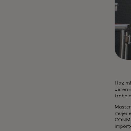
Hoy, mi
determi
trabajo
Masterc
mujer e
CONMEB
importa