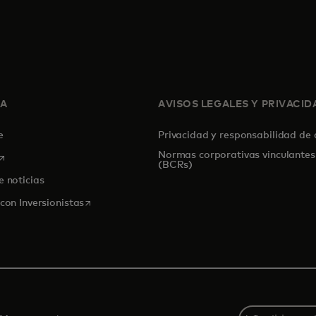
SA
AVISOS LEGALES Y PRIVACID
de
Privacidad y responsabilidad de
Normas corporativas vinculantes
se abre en una pestaña nueva
(BCRs)
e noticias
se abre en una pestaña nueva
con Inversionistas
Select