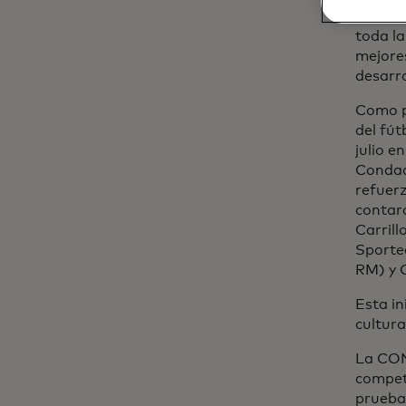
compet
toda la
mejores
desarro
Como pa
del fút
julio e
Condad
refuerz
contar
Carril
Sporte
RM) y 
Esta in
cultura
La CON
compet
prueba 