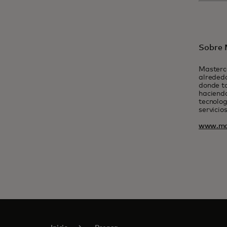
Sobre 
Masterc
alrededo
donde t
haciendo
tecnolog
servicio
www.ma