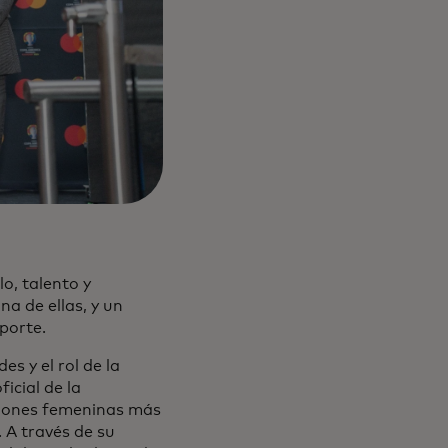
o, talento y
na de ellas, y un
porte.
s y el rol de la
icial de la
iones femeninas más
 A través de su