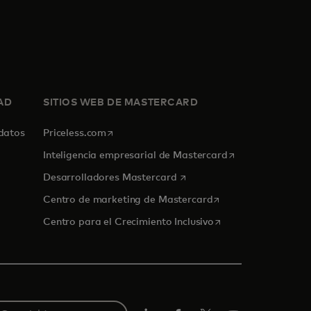
AD
SITIOS WEB DE MASTERCARD
se abre en una pestaña nueva
 datos
Priceless.com
se abre en una p
Inteligencia empresarial de Mastercard
se abre en una pestaña nue
Desarrolladores Mastercard
se abre en una pest
Centro de marketing de Mastercard
se abre en una pest
Centro para el Crecimiento Inclusivo