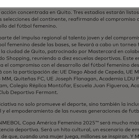
encia completa en 2010 y 2014, y ahora en 2025 lo hará
 acción concentrada en Quito. Tres estadios estarán listos 
 selecciones del continente, reafirmando el compromiso de
llo del fútbol femenino.
rte del impulso regional al talento joven y del compromis
bol femenino desde las bases, se llevará a cabo un torneo f
n la ciudad de Quito, patrocinado por Mastercard en cola
o Shopping, reuniendo a diez escuelas deportivas. Este e
a el compromiso con el desarrollo del fútbol femenino des
á con la participación de: UE Diego Abad de Cepeda, UE M
lo MM, Quiteñas FC, UE Joseph Flanagan, Academia LDU P
am, Colegio Réplica Montúfar, Escuela Juan Figueroa, Ac
Club Deportivo Fermont.
iciativa no solo promueve el deporte, sino también la inclu
l y el empoderamiento de las nuevas generaciones de futb
MEBOL Copa América Femenina 2025™ será mucho más
encia deportiva. Será un hito cultural, un escenario de 
de que, cuando una mujer juega, millones se inspiran. Y 