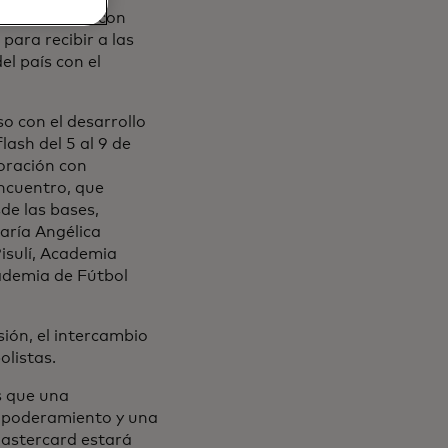
 nuevamente, con
para recibir a las
l país con el
o con el desarrollo
lash del 5 al 9 de
boración con
ncuentro, que
de las bases,
aría Angélica
isulí, Academia
ademia de Fútbol
sión, el intercambio
olistas.
 que una
empoderamiento y una
Mastercard estará