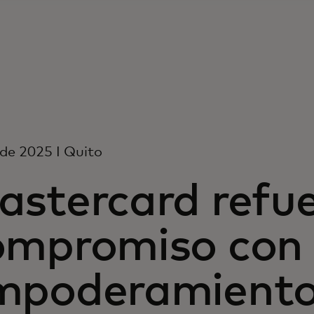
3 de 2025 I Quito
astercard refue
ompromiso con 
mpoderamiento 