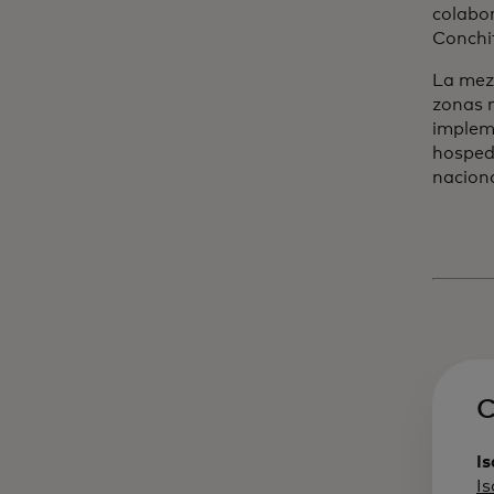
colabor
Conchit
La mezc
zonas 
impleme
hospeda
naciona
C
Is
I