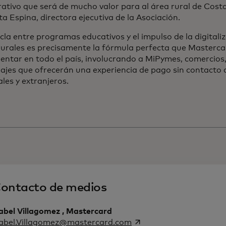
ativo que será de mucho valor para al área rural de Cost
a Espina, directora ejecutiva de la Asociación.
la entre programas educativos y el impulso de la digitaliz
rurales es precisamente la fórmula perfecta que Masterca
ntar en todo el país, involucrando a MiPymes, comercios,
jes que ofrecerán una experiencia de pago sin contacto a
les y extranjeros.
ontacto de medios
abel Villagomez , Mastercard
se abre en una pestaña
sabel.Villagomez@mastercard.com