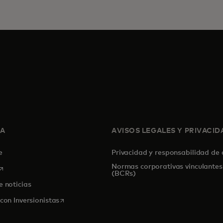
SA
AVISOS LEGALES Y PRIVACID
de
Privacidad y responsabilidad de
Normas corporativas vinculantes
se abre en una pestaña nueva
(BCRs)
e noticias
se abre en una pestaña nueva
con Inversionistas