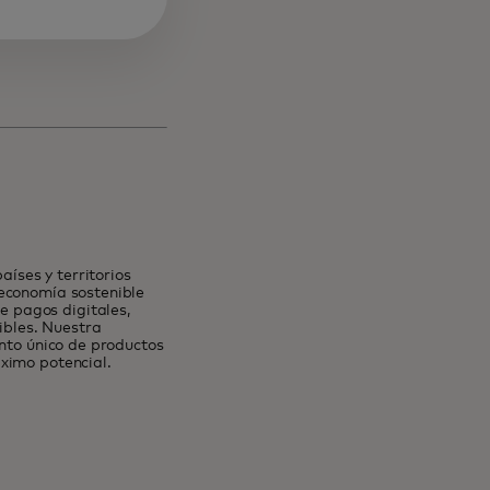
íses y territorios
 economía sostenible
 pagos digitales,
ibles. Nuestra
unto único de productos
ximo potencial.