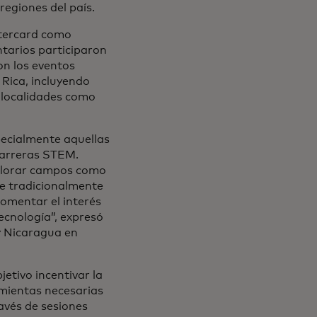
regiones del país.
stercard como
ntarios participaron
on los eventos
 Rica, incluyendo
 localidades como
pecialmente aquellas
carreras STEM.
xplorar campos como
que tradicionalmente
fomentar el interés
tecnología”, expresó
y Nicaragua en
etivo incentivar la
mientas necesarias
ravés de sesiones