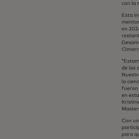
con la 
Esta in
mentore
en 2024
restant
Desamp
Cimarr
“Estam
de las 
Nuestr
la cien
fueron 
en esta
Kristi
Master
Con un 
partic
para qu