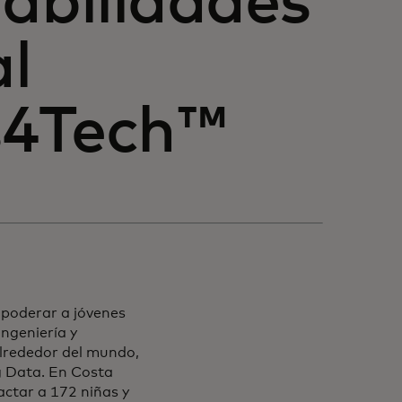
habilidades
l
s4Tech™
poderar a jóvenes
ngeniería y
alrededor del mundo,
g Data. En Costa
actar a 172 niñas y