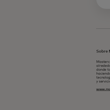
Sobre 
Masterc
alrededo
donde t
haciendo
tecnolog
y servic
www.ma