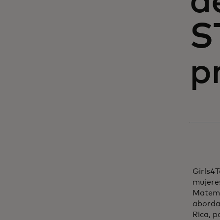
d
S
p
Girls4
mujeres
Matemát
aborda
Rica, p