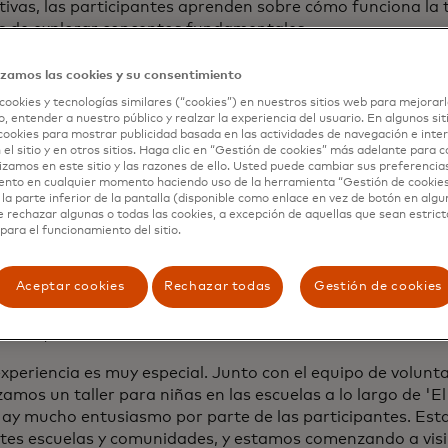
tivas, las participantes aprenden sobre cómo funciona la 
 de explorar conceptos fundamentales.
u creación, impactó a miles de niñas en diversas regiones
izamos las cookies y su consentimiento
ndo localmente, demostrando que las oportunidades en c
cookies y tecnologías similares (“cookies”) en nuestros sitios web para mejorarl
ance de todas. En Costa Rica, Mastercard está comprometi
, entender a nuestro público y realzar la experiencia del usuario. En algunos sit
grama y con la formación de nuevas generaciones de líder
cookies para mostrar publicidad basada en las actividades de navegación e inter
 el sitio y en otros sitios. Haga clic en “Gestión de cookies” más adelante para 
lizamos en este sitio y las razones de ello. Usted puede cambiar sus preferencia
ino de Costa Rica
ento en cualquier momento haciendo uso de la herramienta “Gestión de cookie
la parte inferior de la pantalla (disponible como enlace en vez de botón en algun
uerzos de Girls4Tech™ se extienden por todo el país, reco
e rechazar algunas o todas las cookies, a excepción de aquellas que sean estri
ica', una iniciativa turística que consiste en un sendero d
para el funcionamiento del sitio.
 de pequeñas comunidades que atraviesan el país de costa
Aceptar cookies
Rechazar todas
Gestión de cookies
ecto turístico es obra de la Asociación Mar a Mar, una org
ue busca el desarrollo rural y uno de los aliados de Maste
ech ™ , como un facilitador en los talleres.
xperiencia es muy especial. Junto con el equipo de volunt
amos un taller para niñas en las escuelas a lo largo de '
Hay mucho entusiasmo por parte de las participantes. Est
tes escuelas y comunidades, y estamos comenzando a visib