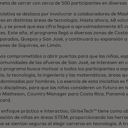
meta de cerrar con cerca de 500 participantes en diversas 
iciativa se destaca por involucrar a colaboradores de Ma
s en distintas áreas de tecnología. Hasta ahora, 48 volu
, y se prevé que esa cifra llegue a aproximadamente 65 c
es. Este año, el programa llegó a diversas zonas de Costa
arados, Quepos y San José, y continuará su expansión a
ones de Siquirres, en Limón.
os comprometidos a abrir puertas para que las niñas, es
comunidades de las afueras de San José, se interesen en 
o programa busca motivar a todos los participantes a e
cia, la tecnología, la ingeniería y las matemáticas, áreas 
dominadas por hombres. La esencia de esta iniciativa es 
s disciplinas, para que las niñas consideren un futuro en 
ne Matheson, Country Manager para Costa Rica, Panamá 
card.
enfoque práctico e interactivo, Girls4Tech™ tiene como obj
ipación de niñas en áreas STEM, proporcionando las herra
e se sientan seguras al elegir carreras en tecnología. A t