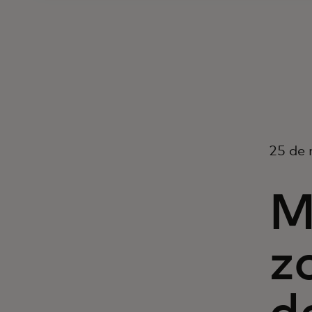
25 de 
M
z