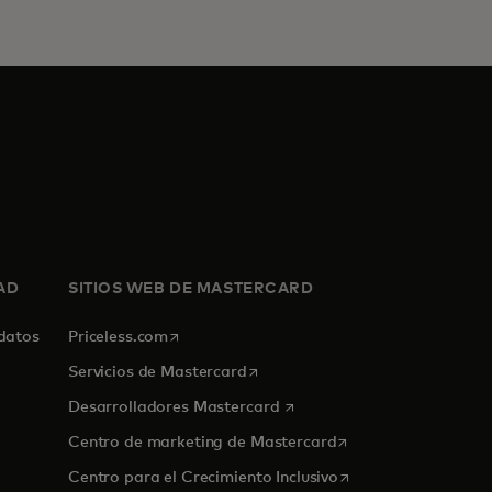
AD
SITIOS WEB DE MASTERCARD
se abre en una pestaña nueva
 datos
Priceless.com
se abre en una pestaña nueva
Servicios de Mastercard
se abre en una pestaña nue
Desarrolladores Mastercard
se abre en una pest
Centro de marketing de Mastercard
se abre en una pest
Centro para el Crecimiento Inclusivo