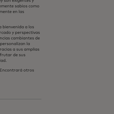
y son exigentes y
ntemente sabios como
amente en las
a bienvenida a los
ueva
ercado y perspectivas
encias cambiantes de
personalizan la
gracias a sus amplias
sfrutar de sus
dad.
bre en una pestaña nueva
 Encontrará otros
re en una pestaña nueva