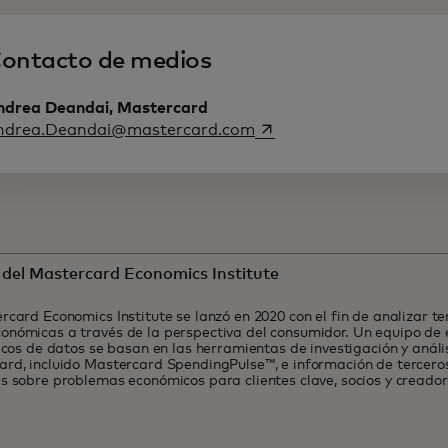
ontacto de medios
ndrea Deandai, Mastercard
se abre en una pestaña 
ndrea.Deandai@mastercard.com
 del Mastercard Economics Institute
rcard Economics Institute se lanzó en 2020 con el fin de analizar t
nómicas a través de la perspectiva del consumidor. Un equipo de 
ficos de datos se basan en las herramientas de investigación y análi
rd, incluido Mastercard SpendingPulse™, e información de tercero
s sobre problemas económicos para clientes clave, socios y creadore