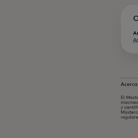
C
A
A
Acerca
El Maste
macroeco
y cientí
Masterca
regulare