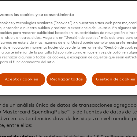
izamos las cookies y su consentimiento
cookies y tecnologías similares (“cookies”) en nuestros sitios web para mejorarl
, entender a nuestro público y realzar la experiencia del usuario. En algunos sit
cookies para mostrar publicidad basada en las actividades de navegación e inter
 el sitio y en otros sitios. Haga clic en “Gestión de cookies” más adelante para 
lizamos en este sitio y las razones de ello. Usted puede cambiar sus preferencia
ento en cualquier momento haciendo uso de la herramienta “Gestión de cookie
 internacional, llama la atención el notable aumento en l
la parte inferior de la pantalla (disponible como enlace en vez de botón en algun
vacaciones, que pasó de 4.5 días en 2020 a 5.5 días en 20
e rechazar algunas o todas las cookies, a excepción de aquellas que sean estri
para el funcionamiento del sitio.
 el tiempo invertido aumentó de 6.5 a 6.9 días, respectiv
factores clave como la accesibilidad y el clima.
Aceptar cookies
Rechazar todas
Gestión de cookies
allazgos globales sobre el turismo
r de un análisis único de datos de transacciones agregad
o Mastercard SpendingPulse™, y de fuentes de datos de ter
iza en las tendencias clave de los viajes a nivel mundial p
e, entre ellas:
cord de viajes
: Un máximo histórico de 15,9 millones de 