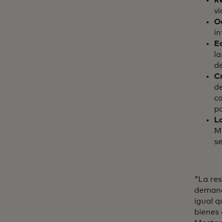
vi
O
in
E
la
de
C
d
c
p
L
Mú
se
"La res
demand
igual q
bienes 