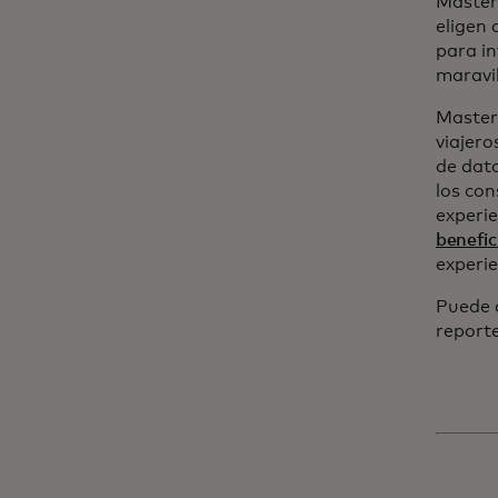
Masterc
eligen 
para in
maravil
Masterc
viajero
de dato
los con
experie
benefi
experie
Puede 
reporte