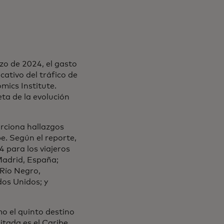
zo de 2024, el gasto
cativo del tráfico de
mics Institute.
eta de la evolución
rciona hallazgos
be. Según el reporte,
4 para los viajeros
Madrid, España;
 Río Negro,
os Unidos; y
o el quinto destino
itada es el Caribe,