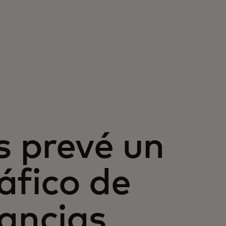
s prevé un
áfico de
tancias