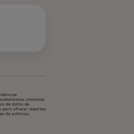
nueva
endencias
economistas, analistas
sis de datos de
s para ofrecer reportes
s de políticas.