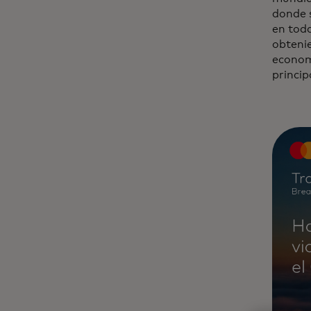
donde s
en toda
obtenie
econom
princip