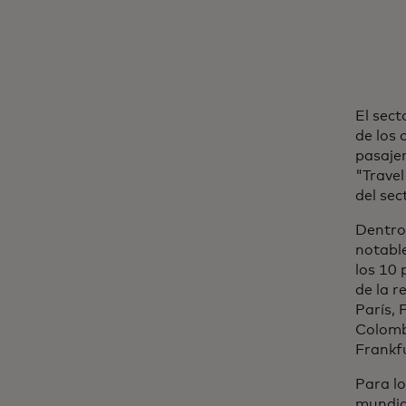
El sect
de los 
pasajer
"Travel
del sec
Dentro 
notable
los 10 
de la r
París, 
Colomb
Frankf
Para lo
mundial