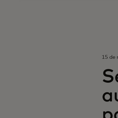
15 de 
S
a
p