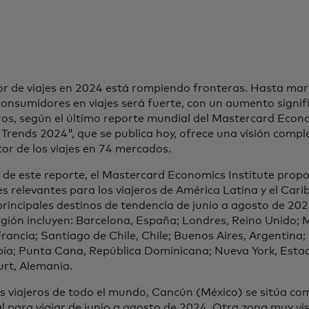
or de viajes en 2024 está rompiendo fronteras. Hasta mar
consumidores en viajes será fuerte, con un aumento signifi
os, según el último reporte mundial del Mastercard Econo
 Trends 2024", que se publica hoy, ofrece una visión compl
tor de los viajes en 74 mercados.
de este reporte, el Mastercard Economics Institute propo
s relevantes para los viajeros de América Latina y el Cari
principales destinos de tendencia de junio a agosto de 202
egión incluyen: Barcelona, España; Londres, Reino Unido; 
Francia; Santiago de Chile, Chile; Buenos Aires, Argentina;
ia; Punta Cana, República Dominicana; Nueva York, Estad
urt, Alemania.
s viajeros de todo el mundo, Cancún (México) se sitúa com
 para viajar de junio a agosto de 2024. Otra zona muy vis