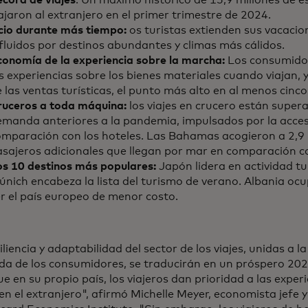
ajaron al extranjero en el primer trimestre de 2024.
cio durante más tiempo:
os turistas extienden sus vacaci
fluidos por destinos abundantes y climas más cálidos.
conomía de la experiencia sobre la marcha:
Los consumidor
s experiencias sobre los bienes materiales cuando viajan,
 las ventas turísticas, el punto más alto en al menos cinco
ruceros a toda máquina:
los viajes en crucero están supera
emanda anteriores a la pandemia, impulsados por la acces
omparación con los hoteles. Las Bahamas acogieron a 2,9 
asajeros adicionales que llegan por mar en comparación c
os 10 destinos más populares:
Japón lidera en actividad tu
nich encabeza la lista del turismo de verano. Albania ocup
r el país europeo de menor costo.
iliencia y adaptabilidad del sector de los viajes, unidas a l
a de los consumidores, se traducirán en un próspero 2024
ue en su propio país, los viajeros dan prioridad a las exper
en el extranjero", afirmó Michelle Meyer, economista jefe y