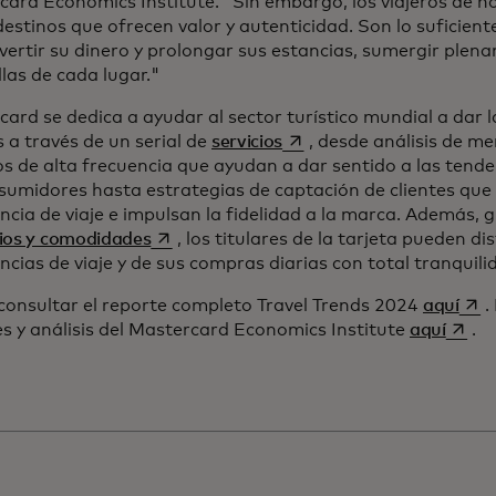
ard Economics Institute. "Sin embargo, los viajeros de ho
destinos que ofrecen valor y autenticidad. Son lo suficie
vertir su dinero y prolongar sus estancias, sumergir plen
las de cada lugar."
ard se dedica a ayudar al sector turístico mundial a dar l
se abre en una pestaña n
s a través de un serial de
servicios
, desde análisis de m
s de alta frecuencia que ayudan a dar sentido a las tend
sumidores hasta estrategias de captación de clientes que 
ncia de viaje e impulsan la fidelidad a la marca. Además, 
se abre en una pestaña nueva
cios y comodidades
, los titulares de la tarjeta pueden di
ncias de viaje y de sus compras diarias con total tranquili
se a
consultar el reporte completo Travel Trends 2024
aquí
.
se ab
s y análisis del Mastercard Economics Institute
aquí
.