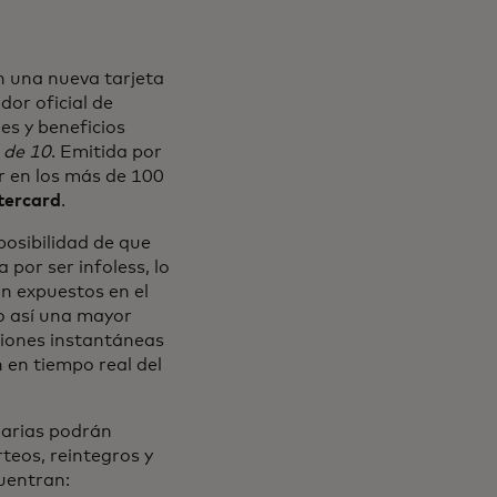
 una nueva tarjeta
dor oficial de
s y beneficios
 de 10
. Emitida por
ar en los más de 100
tercard
.
 posibilidad de que
 por ser infoless, lo
án expuestos en el
o así una mayor
ciones instantáneas
 en tiempo real del
uarias podrán
teos, reintegros y
cuentran: