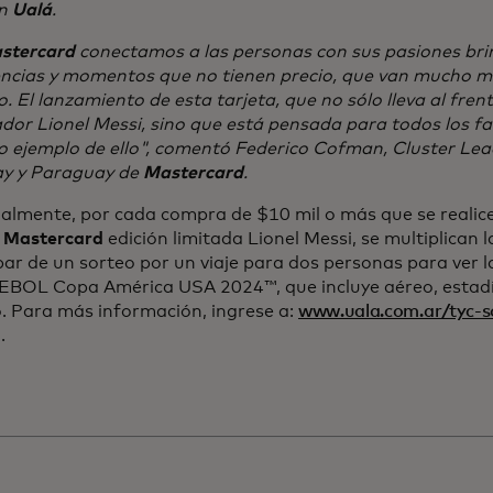
en
Ualá
.
stercard
conectamos a las personas con sus pasiones br
encias y momentos que no tienen precio, que van mucho m
. El lanzamiento de esta tarjeta, que no sólo lleva al fren
or Lionel Messi, sino que está pensada para todos los fan
o ejemplo de ello", comentó Federico Cofman, Cluster Lea
y y Paraguay de
Mastercard
.
almente, por cada compra de $10 mil o más que se realice
o
Mastercard
edición limitada Lionel Messi, se multiplican 
par de un sorteo por un viaje para dos personas para ver la
OL Copa América USA 2024™, que incluye aéreo, estadía
. Para más información, ingrese a:
www.uala.com.ar/tyc-s
 abre en una pestaña nueva
.