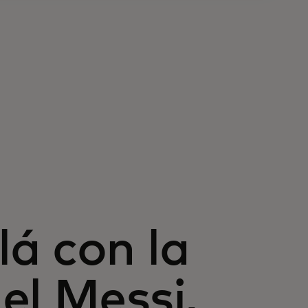
á con la
el Messi,