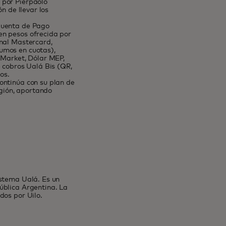
 por Pierpaolo
n de llevar los
Cuenta de Pago
en pesos ofrecida por
onal Mastercard,
umos en cuotas),
 Market, Dólar MEP,
e cobros Ualá Bis (QR,
os.
ontinúa con su plan de
egión, aportando
istema Ualá. Es un
ública Argentina. La
dos por Uilo.