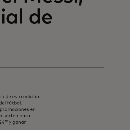
ial de
en de esta edición
el fútbol.
 promociones en
un sorteo para
24™ y ganar