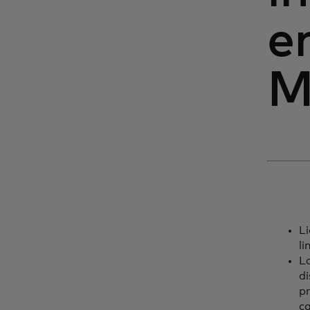
e
M
Li
li
L
di
p
ca