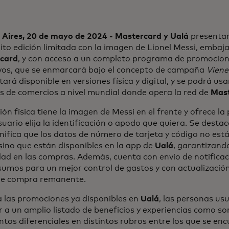
 Aires, 20 de mayo de 2024 - Mastercard y Ualá
presentan
ito edición limitada con la imagen de Lionel Messi, embaja
card
, y con acceso a un completo programa de promocione
ivos, que se enmarcará bajo el concepto de campaña
Viene
stará disponible en versiones física y digital, y se podrá us
s de comercios a nivel mundial donde opera la red de
Mas
ión física tiene la imagen de Messi en el frente y ofrece la
uario elija la identificación o apodo que quiera. Se destaca
nifica que los datos de número de tarjeta y código no est
sino que están disponibles en la app de
Ualá
, garantizand
dad en las compras. Además, cuenta con envío de notifica
umos para un mejor control de gastos y con actualización
 de compra remanente.
a las promociones ya disponibles en
Ualá
, las personas us
 a un amplio listado de beneficios y experiencias como sor
tos diferenciales en distintos rubros entre los que se en