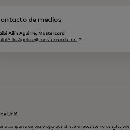
ontacto de medios
ibi Ailín Aguirre, Mastercard
se abre en una pestaña
aibiAilin.Aguirre@mastercard.com
 de Ualá
una compañía de tecnología que ofrece un ecosistema de solucione