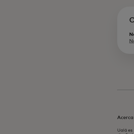
C
Na
N
Acerca
Ualá es 