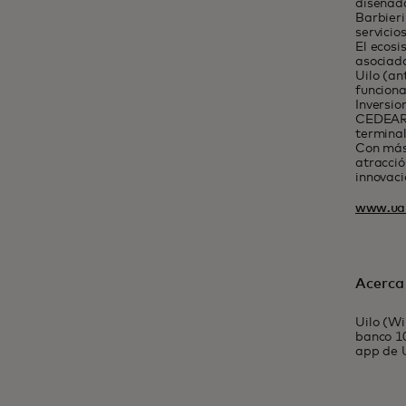
diseñada
Barbieri
servicio
El ecosi
asociada
Uilo (an
funciona
Inversio
CEDEARs,
terminal
Con más 
atracció
innovaci
www.ual
Acerca 
Uilo (Wi
banco 10
app de U