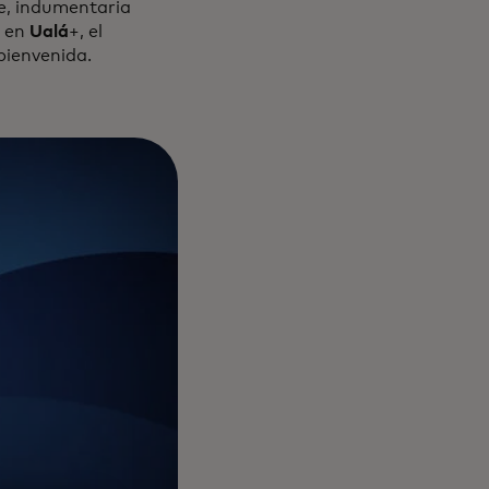
e, indumentaria
s en
Ualá
+, el
bienvenida.