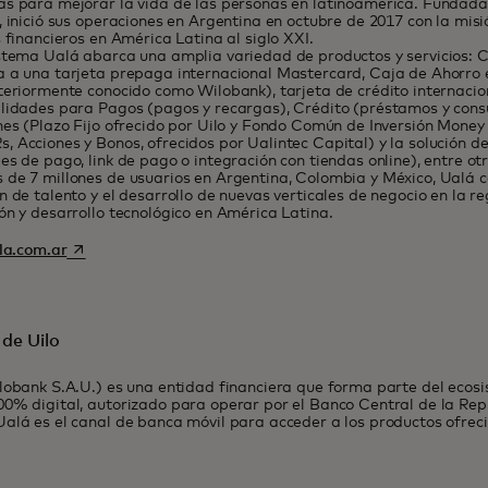
s para mejorar la vida de las personas en latinoamérica. Fundada
, inició sus operaciones en Argentina en octubre de 2017 con la misió
s financieros en América Latina al siglo XXI.
stema Ualá abarca una amplia variedad de productos y servicios: 
 a una tarjeta prepaga internacional Mastercard, Caja de Ahorro 
teriormente conocido como Wilobank), tarjeta de crédito internaci
lidades para Pagos (pagos y recargas), Crédito (préstamos y cons
nes (Plazo Fijo ofrecido por Uilo y Fondo Común de Inversión Money
 Acciones y Bonos, ofrecidos por Ualintec Capital) y la solución d
es de pago, link de pago o integración con tiendas online), entre otr
de 7 millones de usuarios en Argentina, Colombia y México, Ualá c
n de talento y el desarrollo de nuevas verticales de negocio en la r
ón y desarrollo tecnológico en América Latina.
se abre en una pestaña nueva
a.com.ar
de Uilo
lobank S.A.U.) es una entidad financiera que forma parte del ecos
0% digital, autorizado para operar por el Banco Central de la Rep
alá es el canal de banca móvil para acceder a los productos ofreci