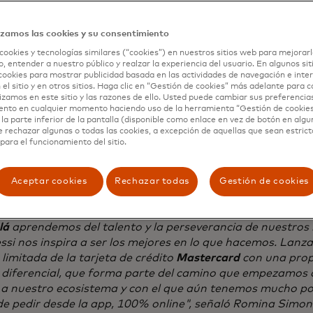
izamos las cookies y su consentimiento
cookies y tecnologías similares (“cookies”) en nuestros sitios web para mejorarl
, entender a nuestro público y realzar la experiencia del usuario. En algunos sit
cookies para mostrar publicidad basada en las actividades de navegación e inter
 el sitio y en otros sitios. Haga clic en “Gestión de cookies” más adelante para 
mente, la nueva tarjeta de crédito
Mastercard
edición limi
lizamos en este sitio y las razones de ello. Usted puede cambiar sus preferencia
disponible para una base de usuarios limitada, con plano
ento en cualquier momento haciendo uso de la herramienta “Gestión de cookie
la parte inferior de la pantalla (disponible como enlace en vez de botón en algun
siva. Aquellas personas que programaron transferencias 
e rechazar algunas o todas las cookies, a excepción de aquellas que sean estri
icas a través de la funcionalidad “Programar ingresos”, d
para el funcionamiento del sitio.
 “Ingresar” de la app de
Ualá
, o que cobren su sueldo con
ema, podrán acceder a la tarjeta, así como al programa d
Aceptar cookies
Rechazar todas
Gestión de cookies
00% bonificada. En caso contrario, tendrá un costo adici
es mensuales.
lá
aprendemos del talento y la perseverancia de nuestros í
ssi nos inspira a ser los mejores en lo que hacemos. Lan
 limitada de la tarjeta de crédito
Mastercard
con una prop
y diferencial, que forma parte del camino que empezamos 
a nuestro ecosistema y con el que aún tenemos mucho por
e pedir desde la app, 100% online", señaló Romina Simone