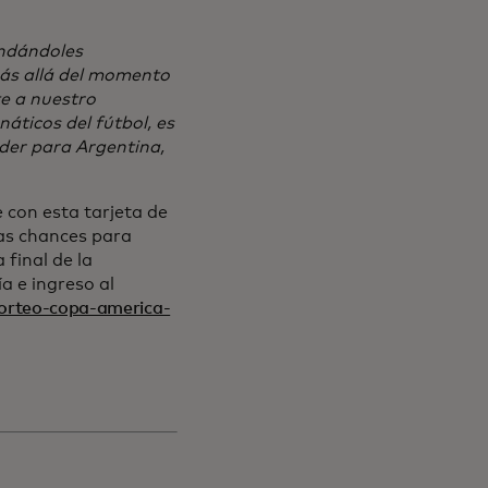
indándoles
ás allá del momento
te a nuestro
áticos del fútbol, es
der para Argentina,
 con esta tarjeta de
las chances para
 final de la
 e ingreso al
orteo-copa-america-