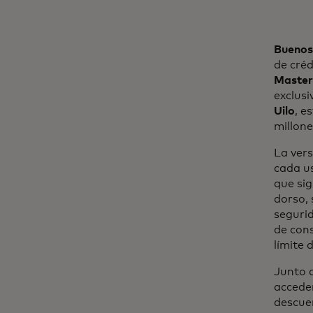
Buenos
de créd
Master
exclus
Uilo
, e
millone
La vers
cada us
que sig
dorso, 
seguri
de cons
límite
Junto 
acceder
descuen