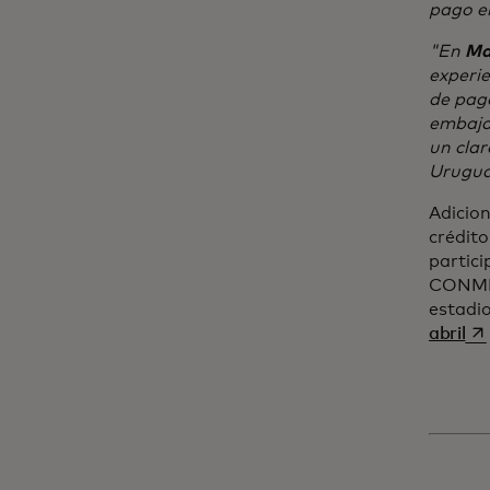
pago 
"En
Ma
experi
de pago
embajad
un clar
Urugua
Adicion
crédit
partici
CONMEB
estadio
se
abril