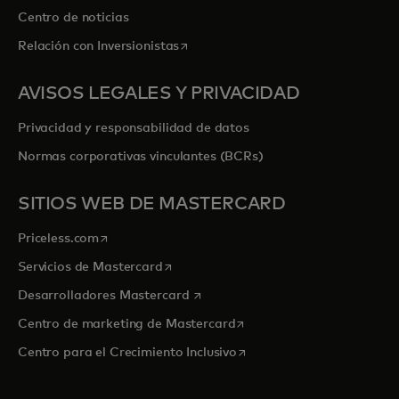
Centro de noticias
se abre en una pestaña nueva
Relación con Inversionistas
AVISOS LEGALES Y PRIVACIDAD
Privacidad y responsabilidad de datos
Normas corporativas vinculantes (BCRs)
SITIOS WEB DE MASTERCARD
se abre en una pestaña nueva
Priceless.com
se abre en una pestaña nueva
Servicios de Mastercard
se abre en una pestaña nueva
Desarrolladores Mastercard
se abre en una pestaña nu
Centro de marketing de Mastercard
se abre en una pestaña nu
Centro para el Crecimiento Inclusivo