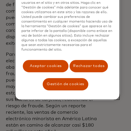
usuarios en el sitio y en otros sitios. Haga clic en
de forma segura en el archivo de un
“Gestión de cookies” más adelante para conocer qué
comerciante. Para confirmar el pago,
cookies utilizamos en este sitio y las razones de ello.
Usted puede cambiar sus preferencias de
pueden usar autenticación biométrica,
consentimiento en cualquier momento haciendo uso de
como huella dactilar o escaneo facial,
la herramienta “Gestión de cookies” que aparece en la
características ya disponibles en sus
parte inferior de la pantalla (disponible como enlace en
vez de botón en algunos sitios). Esto incluye rechazar
dispositivos. Tras una autenticación
algunas o todas las cookies, a excepción de aquellas
exitosa, la transacción se completa.
que sean estrictamente necesarias para el
funcionamiento del sitio.
Para los actores del comercio
electrónico, esto significa menos carritos
Aceptar cookies
Rechazar todas
abandonados y un menor riesgo de
fraude, mientras que los consumidores
pueden disfrutar de pagos más rápidos y
Gestión de cookies
mayor tranquilidad. Para los emisores,
esta es una alternativa para autenticar a
sus titulares de tarjetas, reduciendo el
riesgo de fraude. Según un reporte
reciente, las ventas de comercio
electrónico minorista en América Latina
están en camino de alcanzar casi $180