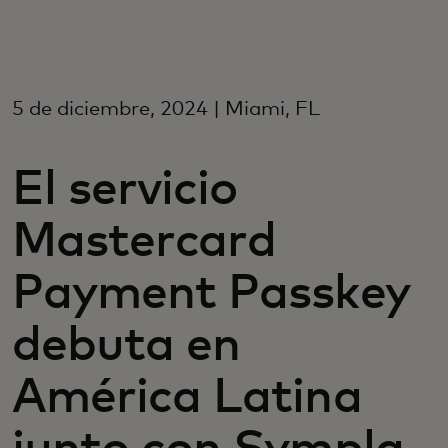
Para ti
Para empresas
5 de diciembre, 2024 | Miami, FL
Para el mundo
El servicio
Mastercard
Para innovadores
Payment Passkey
Noticias y tendencias
debuta en
América Latina