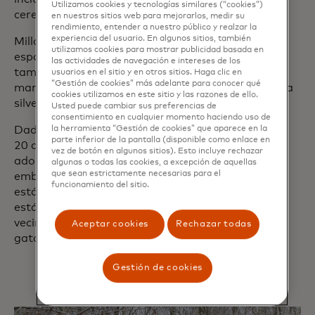
Utilizamos cookies y tecnologías similares (“cookies”)
cerezos negros.
en nuestros sitios web para mejorarlos, medir su
rendimiento, entender a nuestro público y realzar la
experiencia del usuario. En algunos sitios, también
Millones de semillas de pasto y flores silvestres se
utilizamos cookies para mostrar publicidad basada en
esparcieron por el antiguo sitio de la mina, donde
las actividades de navegación e intereses de los
también se plantaron árboles frutales, incluidos
usuarios en el sitio y en otros sitios. Haga clic en
“Gestión de cookies” más adelante para conocer qué
manzanos silvestres y caquis, para alentar a la vida
cookies utilizamos en este sitio y las razones de ello.
silvestre a visitar el área.
Usted puede cambiar sus preferencias de
consentimiento en cualquier momento haciendo uso de
la herramienta “Gestión de cookies” que aparece en la
Dado que las copas de los árboles requieren hasta
parte inferior de la pantalla (disponible como enlace en
20 años para desarrollar por completo, GFW está
vez de botón en algunos sitios). Esto incluye rechazar
adoptando una perspectiva a largo plazo. Sin
algunas o todas las cookies, a excepción de aquellas
que sean estrictamente necesarias para el
embargo, las plántulas del condado de Martin ya
funcionamiento del sitio.
están prosperando, y las aves y los murciélagos
están regresando a la zona. En los proyectos
vecinos de GFW, las cámaras trampa detectan
Aceptar cookies
Rechazar todas
gatos monteses y osos negros merodeando.
Gestión de cookies