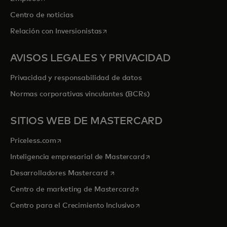
Centro de noticias
se abre en una pestaña nueva
Relación con Inversionistas
AVISOS LEGALES Y PRIVACIDAD
Privacidad y responsabilidad de datos
Normas corporativas vinculantes (BCRs)
SITIOS WEB DE MASTERCARD
se abre en una pestaña nueva
Priceless.com
se abre en una pestaña
Inteligencia empresarial de Mastercard
se abre en una pestaña nueva
Desarrolladores Mastercard
se abre en una pestaña nu
Centro de marketing de Mastercard
se abre en una pestaña nu
Centro para el Crecimiento Inclusivo