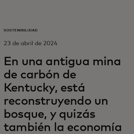
Para ti
Para empresas
SOSTENIBILIDAD
23 de abril de 2024
Para el mundo
En una antigua mina
Para innovadores
de carbón de
Kentucky, está
Noticias y tendencias
reconstruyendo un
bosque, y quizás
también la economía